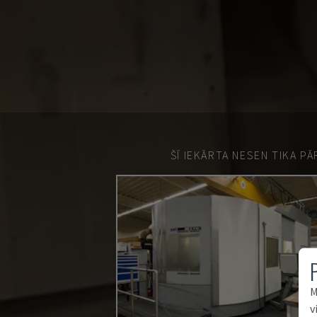
ŠĪ IEKĀRTA NESEN TIKA P
M
v