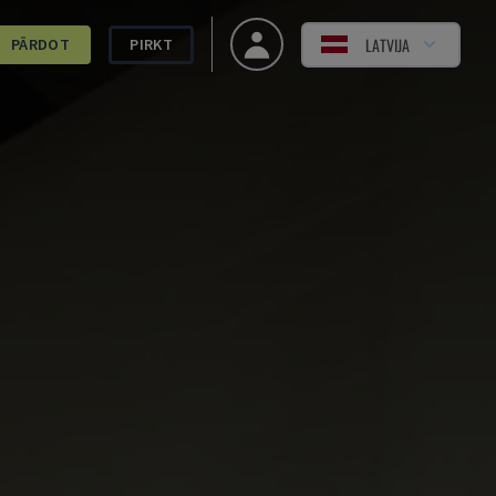
LATVIJA
PĀRDOT
PIRKT