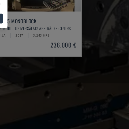
u
U 75 MONOBLOCK
 MORI - UNIVERSĀLAIS APSTRĀDES CENTRS
IJA
2017
3.243 HRS
236.000 €