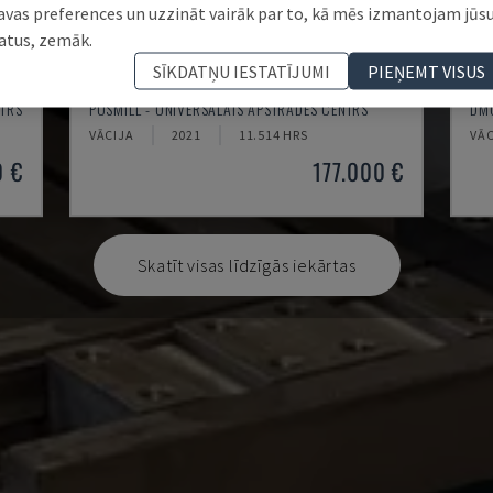
avas preferences un uzzināt vairāk par to, kā mēs izmantojam jūs
atus, zemāk.
SĪKDATŅU IESTATĪJUMI
PIEŅEMT VISUS
H800U
DM
NTRS
POSMILL - UNIVERSĀLAIS APSTRĀDES CENTRS
DMG
VĀCIJA
2021
11.514 HRS
VĀC
0 €
177.000 €
Skatīt visas līdzīgās iekārtas