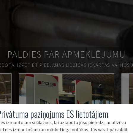
PALDIES PAR APMEKLĒJUMU
ĀRDOTA.
IZPĒTIET PIEEJAMĀS LĪDZĪGĀS IEKĀRTAS VAI NOS
Privātuma paziņojums ES lietotājiem
ēs izmantojam sīkdatnes, lai uzlabotu jūsu pieredzi, analizētu
ietnes izmantošanu un mārketinga nolūkos. Jūs varat pārvaldīt