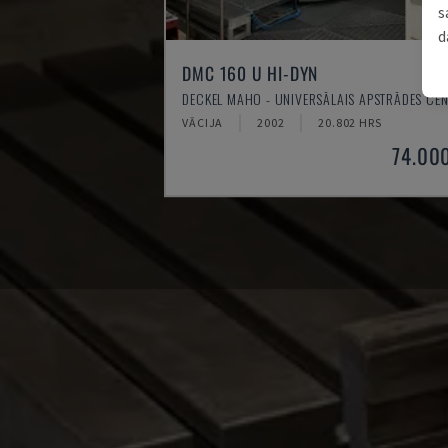
s
d
DMC 160 U HI-DYN
DECKEL MAHO - UNIVERSĀLAIS APSTRĀDES CE
VĀCIJA
2002
20.802 HRS
74.00