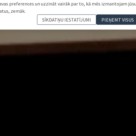
avas preferences un uzzināt vairāk par to, kā mēs izmantojam jūs
atus, zemāk.
SĪKDATŅU IESTATĪJUMI
PIEŅEMT VISUS