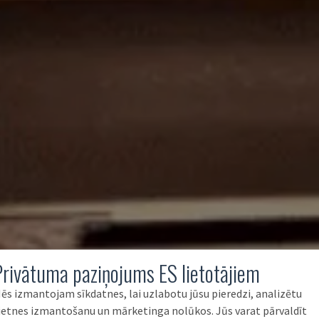
Privātuma paziņojums ES lietotājiem
ēs izmantojam sīkdatnes, lai uzlabotu jūsu pieredzi, analizētu
ietnes izmantošanu un mārketinga nolūkos. Jūs varat pārvaldīt