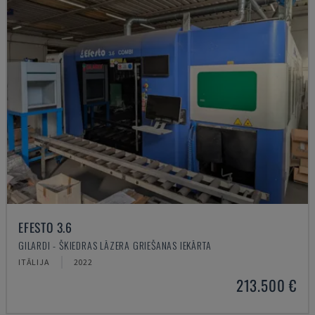
EFESTO 3.6
GILARDI - ŠĶIEDRAS LĀZERA GRIEŠANAS IEKĀRTA
ITĀLIJA
2022
213.500 €