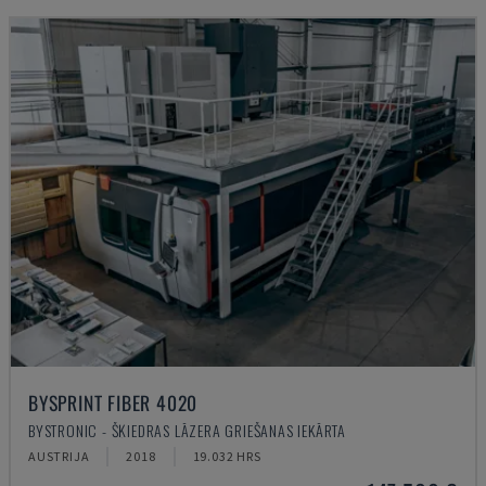
BYSPRINT FIBER 4020
BYSTRONIC - ŠĶIEDRAS LĀZERA GRIEŠANAS IEKĀRTA
AUSTRIJA
2018
19.032 HRS