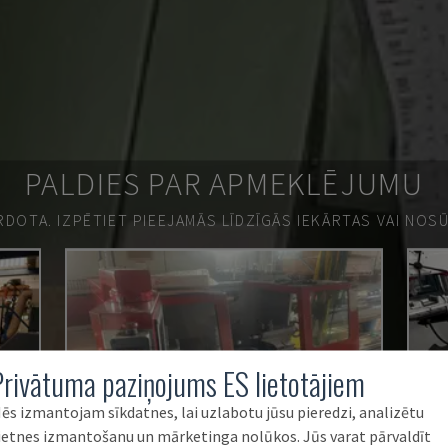
PALDIES PAR APMEKLĒJUMU
ĀRDOTA.
IZPĒTIET PIEEJAMĀS LĪDZĪGĀS IEKĀRTAS VAI NOS
Privātuma paziņojums ES lietotājiem
ēs izmantojam sīkdatnes, lai uzlabotu jūsu pieredzi, analizētu
ietnes izmantošanu un mārketinga nolūkos. Jūs varat pārvaldīt