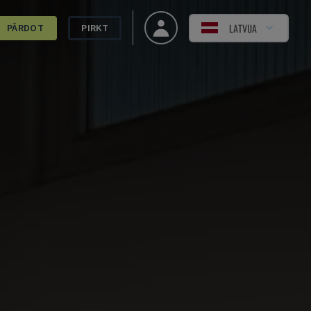
LATVIJA
PĀRDOT
PIRKT