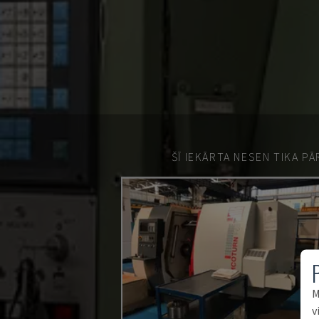
ŠĪ IEKĀRTA NESEN TIKA P
M
v