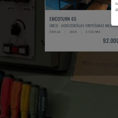
s
d
EMCOTURN 65
EMCO - HORIZONTĀLĀS VIRPOŠANAS MAŠĪNA
ČEHIJA
2019
3.716 HRS
92.00