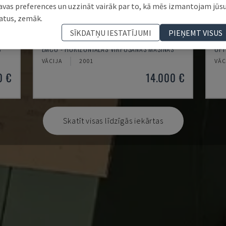
avas preferences un uzzināt vairāk par to, kā mēs izmantojam jūs
atus, zemāk.
SĪKDATŅU IESTATĪJUMI
PIEŅEMT VISUS
EMCOMAT 200X1000
TH
S
EMCO - HORIZONTĀLĀS VIRPOŠANAS MAŠĪNAS
OPT
VĀCIJA
2001
VĀC
0 €
14.000 €
Skatīt visas līdzīgās iekārtas