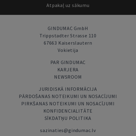
Atpakaļ uz sākumu
GINDUMAC GmbH
Trippstadter Strasse 110
67663 Kaiserslautern
Vokietija
PAR GINDUMAC
KARJERA
NEWSROOM
JURIDISKĀ INFORMĀCIJA
PĀRDOŠANAS NOTEIKUMI UN NOSACĪJUMI
PIRKŠANAS NOTEIKUMI UN NOSACĪJUMI
KONFIDENCIALITĀTE
SĪKDATŅU POLITIKA
sazinaties@gindumac.lv