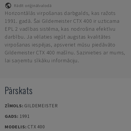
Rādīt oriģinālvalodā
Horizontālās virpošanas darbgalds, kas ražots
1991. gadā. Šai Gildemeister CTX 400 ir uzticama
EPL 2 vadības sistēma, kas nodrošina efektīvu
darbību. Ja vēlaties iegūt augstas kvalitātes
virpošanas iespējas, apsveriet mūsu piedāvāto
Gildemeister CTX 400 mašīnu. Sazinieties ar mums,
lai saņemtu sīkāku informāciju.
Pārskats
ZĪMOLS
:
GILDEMEISTER
GADS
:
1991
MODELIS
:
CTX 400