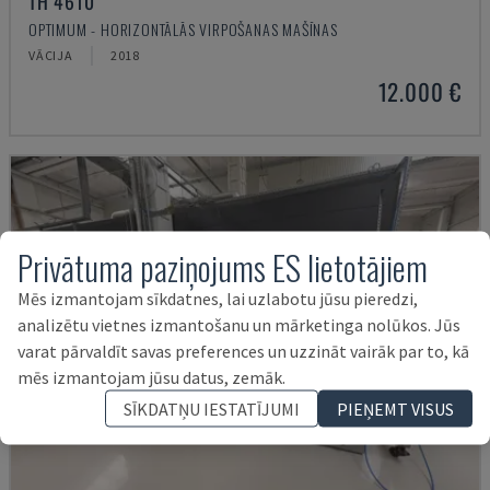
TH 4610
OPTIMUM - HORIZONTĀLĀS VIRPOŠANAS MAŠĪNAS
VĀCIJA
2018
12.000 €
Privātuma paziņojums ES lietotājiem
Mēs izmantojam sīkdatnes, lai uzlabotu jūsu pieredzi,
analizētu vietnes izmantošanu un mārketinga nolūkos. Jūs
varat pārvaldīt savas preferences un uzzināt vairāk par to, kā
mēs izmantojam jūsu datus, zemāk.
SĪKDATŅU IESTATĪJUMI
PIEŅEMT VISUS