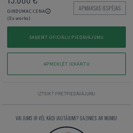
APMAKSAS IESPĒJAS
GINDUMAC CENA
(Ex works)
SAŅEMT OFICIĀLU PIEDĀVĀJUMU
APMEKLĒT IEKĀRTU
IZTEIKT PRETPIEDĀVĀJUMU
VAI JUMS IR VĒL KĀDI JAUTĀJUMI? SAZINIES AR MUMS!