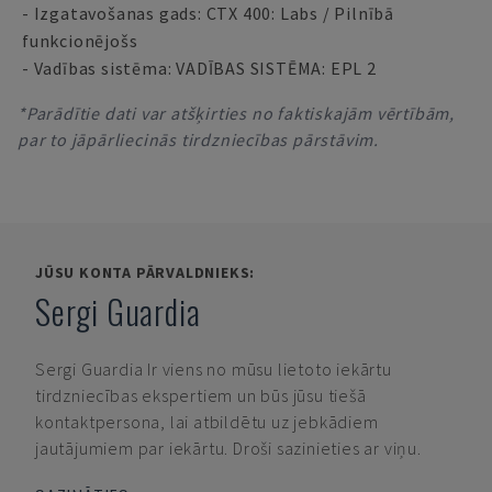
- Izgatavošanas gads: CTX 400: Labs / Pilnībā
funkcionējošs
- Vadības sistēma: VADĪBAS SISTĒMA: EPL 2
*Parādītie dati var atšķirties no faktiskajām vērtībām,
par to jāpārliecinās tirdzniecības pārstāvim.
JŪSU KONTA PĀRVALDNIEKS:
Sergi Guardia
Sergi Guardia
Ir viens no mūsu lietoto iekārtu
tirdzniecības ekspertiem un būs jūsu tiešā
kontaktpersona, lai atbildētu uz jebkādiem
jautājumiem par iekārtu. Droši sazinieties ar viņu.