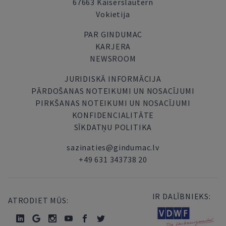
67663 Kaiserslautern
Vokietija
PAR GINDUMAC
KARJERA
NEWSROOM
JURIDISKĀ INFORMĀCIJA
PĀRDOŠANAS NOTEIKUMI UN NOSACĪJUMI
PIRKŠANAS NOTEIKUMI UN NOSACĪJUMI
KONFIDENCIALITĀTE
SĪKDATŅU POLITIKA
sazinaties@gindumac.lv
+49 631 343738 20
IR DALĪBNIEKS:
ATRODIET MŪS: