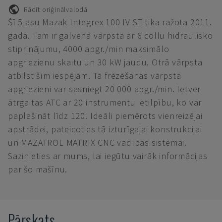
Rādīt oriģinālvalodā
Šī 5 asu Mazak Integrex 100 IV ST tika ražota 2011.
gadā. Tam ir galvenā vārpsta ar 6 collu hidraulisko
stiprinājumu, 4000 apgr./min maksimālo
apgriezienu skaitu un 30 kW jaudu. Otrā vārpsta
atbilst šīm iespējām. Tā frēzēšanas vārpsta
apgriezieni var sasniegt 20 000 apgr./min. Ietver
ātrgaitas ATC ar 20 instrumentu ietilpību, ko var
paplašināt līdz 120. Ideāli piemērots vienreizējai
apstrādei, pateicoties tā izturīgajai konstrukcijai
un MAZATROL MATRIX CNC vadības sistēmai.
Sazinieties ar mums, lai iegūtu vairāk informācijas
par šo mašīnu.
Pārskats