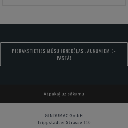
PIERAKSTIETIES MŪSU IKNEDĒĻAS JAUNUMIEM E-
PASTĀ!
Atpakaļ uz sākumu
GINDUMAC GmbH
Trippstadter Strasse 110