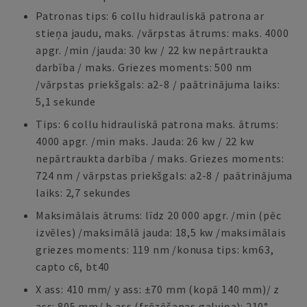
Patronas tips: 6 collu hidrauliskā patrona ar
stieņa jaudu, maks. /vārpstas ātrums: maks. 4000
apgr. /min /jauda: 30 kw / 22 kw nepārtraukta
darbība / maks. Griezes moments: 500 nm
/vārpstas priekšgals: a2-8 / paātrinājuma laiks:
5,1 sekunde
Tips: 6 collu hidrauliskā patrona maks. ātrums:
4000 apgr. /min maks. Jauda: 26 kw / 22 kw
nepārtraukta darbība / maks. Griezes moments:
724 nm / vārpstas priekšgals: a2-8 / paātrinājuma
laiks: 2,7 sekundes
Maksimālais ātrums: līdz 20 000 apgr. /min (pēc
izvēles) /maksimālā jauda: 18,5 kw /maksimālais
griezes moments: 119 nm /konusa tips: km63,
capto c6, bt40
X ass: 410 mm/ y ass: ±70 mm (kopā 140 mm)/ z
ass: 805 mm/ b ass (frēzēšanas galviņa): 210°