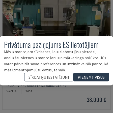
Privātuma paziņojums ES lietotājiem
Mēs izmantojam sīkdatnes, lai uzlabotu jūsu pieredzi,
analizētu vietnes izmantošanu un mārketinga nolūkos. Jūs
varat pārvaldīt savas preferences un uzzināt vairāk par to, kā
mēs izmantojam jūsu datus, zemāk.
SĪKDATŅU IESTATĪJUMI
PIEŅEMT VISUS
G250
INDEX - VIRPOŠANAS-FRĒZĒŠANAS CENTRS
VĀCIJA
2004
38.000 €