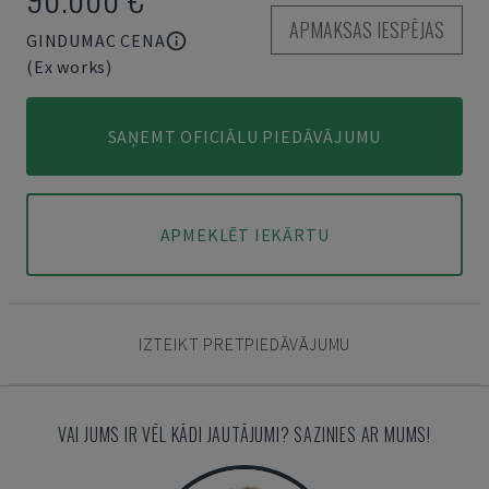
APMAKSAS IESPĒJAS
GINDUMAC CENA
(Ex works)
SAŅEMT OFICIĀLU PIEDĀVĀJUMU
APMEKLĒT IEKĀRTU
IZTEIKT PRETPIEDĀVĀJUMU
VAI JUMS IR VĒL KĀDI JAUTĀJUMI? SAZINIES AR MUMS!