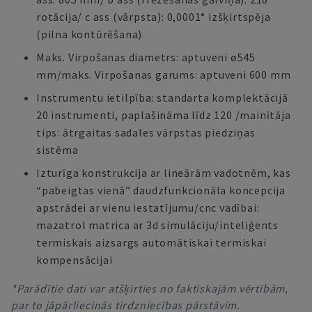
rotācija/ c ass (vārpsta): 0,0001° izšķirtspēja
(pilna kontūrēšana)
Maks. Virpošanas diametrs: aptuveni ø545
mm/maks. Virpošanas garums: aptuveni 600 mm
Instrumentu ietilpība: standarta komplektācijā
20 instrumenti, paplašināma līdz 120 /mainītāja
tips: ātrgaitas sadales vārpstas piedziņas
sistēma
Izturīga konstrukcija ar lineārām vadotnēm, kas
“pabeigtas vienā” daudzfunkcionāla koncepcija
apstrādei ar vienu iestatījumu/cnc vadībai:
mazatrol matrica ar 3d simulāciju/inteliģents
termiskais aizsargs automātiskai termiskai
kompensācijai
*Parādītie dati var atšķirties no faktiskajām vērtībām,
par to jāpārliecinās tirdzniecības pārstāvim.