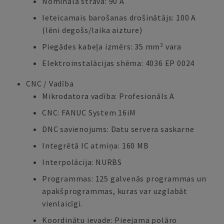
Nominālā strāva: 90 A
Ieteicamais barošanas drošinātājs: 100 A
(lēni degošs/laika aizture)
Piegādes kabeļa izmērs: 35 mm² vara
Elektroinstalācijas shēma: 4036 EP 0024
CNC / Vadība
Mikrodatora vadība: Profesionāls A
CNC: FANUC System 16iM
DNC savienojums: Datu servera saskarne
Integrētā IC atmiņa: 160 MB
Interpolācija: NURBS
Programmas: 125 galvenās programmas un
apakšprogrammas, kuras var uzglabāt
vienlaicīgi.
Koordinātu ievade: Pieejama polāro