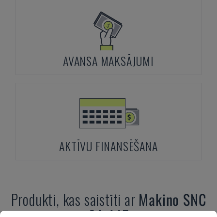
AVANSA MAKSĀJUMI
AKTĪVU FINANSĒŠANA
Produkti, kas saistīti ar
Makino
SNC
64-A15