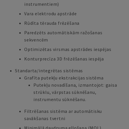
instrumentiem)
Vara elektrodu apstrāde
Rūdīta tērauda frēzēšana
Paredzēts automātiskām ražošanas
sekvencēm
Optimizētas virsmas apstrādes iespējas
Konturprecīza 3D frēzēšanas iespēja
Standarta/integrētas sistēmas
Grafīta putekļu ekstrakcijas sistēma
Putekļu novadīšana, izmantojot: gaisa
strūklu, vārpstas sūknēšanu,
instrumentu sūknēšanu.
Filtrēšanas sistēma ar automātisku
savākšanas tvertni
Minimālā daudzuma eļļošana (MQL)