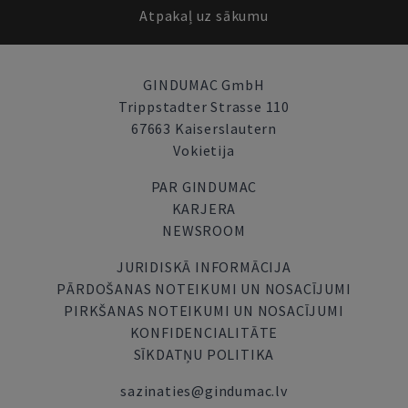
Atpakaļ uz sākumu
GINDUMAC GmbH
Trippstadter Strasse 110
67663 Kaiserslautern
Vokietija
PAR GINDUMAC
KARJERA
NEWSROOM
JURIDISKĀ INFORMĀCIJA
PĀRDOŠANAS NOTEIKUMI UN NOSACĪJUMI
PIRKŠANAS NOTEIKUMI UN NOSACĪJUMI
KONFIDENCIALITĀTE
SĪKDATŅU POLITIKA
sazinaties@gindumac.lv