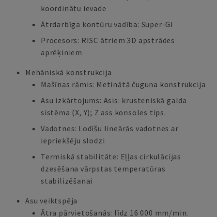
koordinātu ievade
Ātrdarbīga kontūru vadība: Super-GI
Procesors: RISC ātriem 3D apstrādes
aprēķiniem
Mehāniskā konstrukcija
Mašīnas rāmis: Metinātā čuguna konstrukcija
Asu izkārtojums: Asis: krusteniskā galda
sistēma (X, Y); Z ass konsoles tips.
Vadotnes: Lodīšu lineārās vadotnes ar
iepriekšēju slodzi
Termiskā stabilitāte: Eļļas cirkulācijas
dzesēšana vārpstas temperatūras
stabilizēšanai
Asu veiktspēja
Ātra pārvietošanās: līdz 16 000 mm/min.