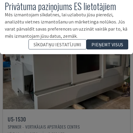
Privātuma paziņojums ES lietotājiem
Mēs izmantojam sīkdatnes, lai uzlabotu jūsu pieredzi,
analizētu vietnes izmantošanu un mārketinga nolūkos. Jūs
varat pārvaldīt savas preferences un uzzināt vairāk par to, kā
mēs izmantojam jūsu datus, zemāk.
SĪKDATŅU IESTATĪJUMI
PIEŅEMT VISUS
U5-1530
SPINNER - VERTIKĀLAIS APSTRĀDES CENTRS