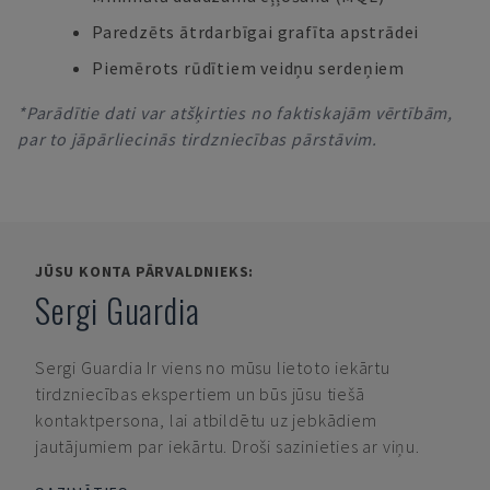
Paredzēts ātrdarbīgai grafīta apstrādei
Piemērots rūdītiem veidņu serdeņiem
*Parādītie dati var atšķirties no faktiskajām vērtībām,
par to jāpārliecinās tirdzniecības pārstāvim.
JŪSU KONTA PĀRVALDNIEKS:
Sergi Guardia
Sergi Guardia
Ir viens no mūsu lietoto iekārtu
tirdzniecības ekspertiem un būs jūsu tiešā
kontaktpersona, lai atbildētu uz jebkādiem
jautājumiem par iekārtu. Droši sazinieties ar viņu.