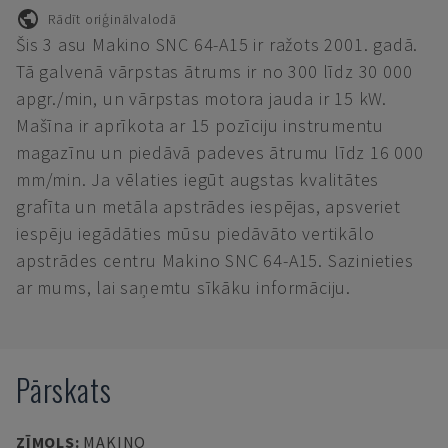
Rādīt oriģinālvalodā
Šis 3 asu Makino SNC 64-A15 ir ražots 2001. gadā.
Tā galvenā vārpstas ātrums ir no 300 līdz 30 000
apgr./min, un vārpstas motora jauda ir 15 kW.
Mašīna ir aprīkota ar 15 pozīciju instrumentu
magazīnu un piedāvā padeves ātrumu līdz 16 000
mm/min. Ja vēlaties iegūt augstas kvalitātes
grafīta un metāla apstrādes iespējas, apsveriet
iespēju iegādāties mūsu piedāvāto vertikālo
apstrādes centru Makino SNC 64-A15. Sazinieties
ar mums, lai saņemtu sīkāku informāciju.
Pārskats
ZĪMOLS
:
MAKINO