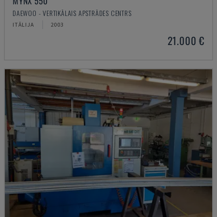
MYNX 550
DAEWOO - VERTIKĀLAIS APSTRĀDES CENTRS
ITĀLIJA
2003
21.000 €