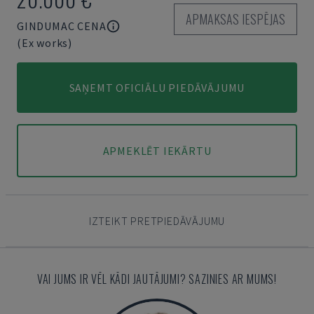
APMAKSAS IESPĒJAS
GINDUMAC CENA
(Ex works)
SAŅEMT OFICIĀLU PIEDĀVĀJUMU
APMEKLĒT IEKĀRTU
IZTEIKT PRETPIEDĀVĀJUMU
VAI JUMS IR VĒL KĀDI JAUTĀJUMI? SAZINIES AR MUMS!