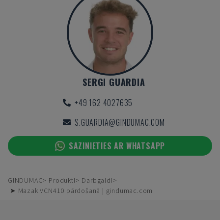
SERGI GUARDIA
+49 162 4027635
S.GUARDIA@GINDUMAC.COM
SAZINIETIES AR WHATSAPP
GINDUMAC
Produkti
Darbgaldi
➤ Mazak VCN410 pārdošanā | gindumac.com