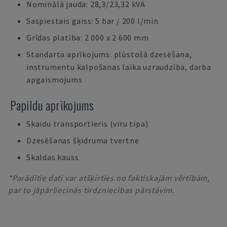
Nominālā jauda: 28,3/23,32 kVA
Saspiestais gaiss: 5 bar / 200 l/min
Grīdas platība: 2 000 x 2 600 mm
Standarta aprīkojums: plūstošā dzesēšana,
instrumentu kalpošanas laika uzraudzība, darba
apgaismojums
Papildu aprīkojums
Skaidu transportieris (viru tipa)
Dzesēšanas šķidruma tvertne
Skaldas kauss
*Parādītie dati var atšķirties no faktiskajām vērtībām,
par to jāpārliecinās tirdzniecības pārstāvim.