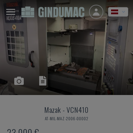
Mazak
-
VCN410
AT-MIL-MAZ-2006-00002
23.000 €