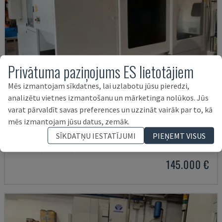
Privātuma paziņojums ES lietotājiem
Mēs izmantojam sīkdatnes, lai uzlabotu jūsu pieredzi,
analizētu vietnes izmantošanu un mārketinga nolūkos. Jūs
varat pārvaldīt savas preferences un uzzināt vairāk par to, kā
mēs izmantojam jūsu datus, zemāk.
U5-1530
SĪKDATŅU IESTATĪJUMI
PIEŅEMT VISUS
SPINNER - VERTIKĀLAIS APSTRĀDES CENTRS
VĀCIJA
2021
6.000 HRS
145.000 €