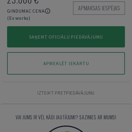
APMAKSAS IESPĒJAS
GINDUMAC CENA
(Ex works)
SAŅEMT OFICIĀLU PIEDĀVĀJUMU
APMEKLĒT IEKĀRTU
IZTEIKT PRETPIEDĀVĀJUMU
VAI JUMS IR VĒL KĀDI JAUTĀJUMI? SAZINIES AR MUMS!