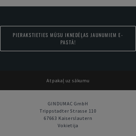
PIERAKSTIETIES MŪSU IKNEDĒĻAS JAUNUMIEM E-
PASTĀ!
Atpakaļ uz sākumu
GINDUMAC GmbH
Trippstadter Strasse 110
67663 Kaiserslautern
Vokietija