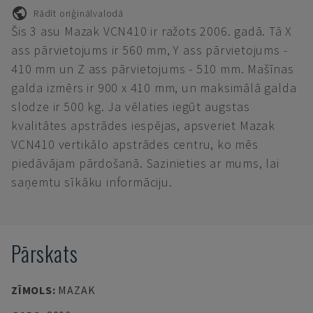
Rādīt oriģinālvalodā
Šis 3 asu Mazak VCN410 ir ražots 2006. gadā. Tā X
ass pārvietojums ir 560 mm, Y ass pārvietojums -
410 mm un Z ass pārvietojums - 510 mm. Mašīnas
galda izmērs ir 900 x 410 mm, un maksimālā galda
slodze ir 500 kg. Ja vēlaties iegūt augstas
kvalitātes apstrādes iespējas, apsveriet Mazak
VCN410 vertikālo apstrādes centru, ko mēs
piedāvājam pārdošanā. Sazinieties ar mums, lai
saņemtu sīkāku informāciju.
Pārskats
ZĪMOLS
:
MAZAK