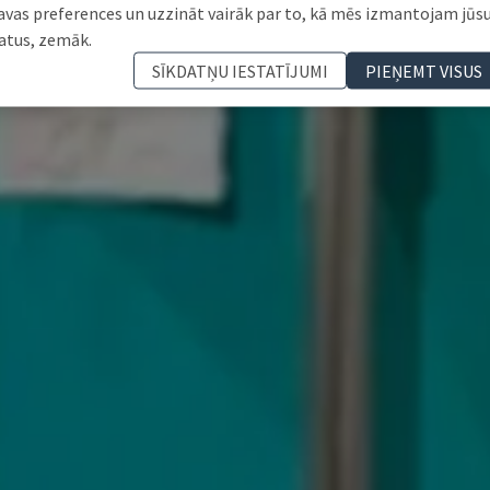
avas preferences un uzzināt vairāk par to, kā mēs izmantojam jūs
atus, zemāk.
SĪKDATŅU IESTATĪJUMI
PIEŅEMT VISUS