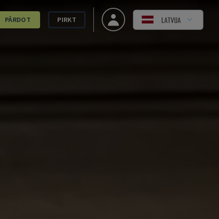
LATVIJA
PĀRDOT
PIRKT