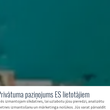
Privātuma paziņojums ES lietotājiem
ēs izmantojam sīkdatnes, lai uzlabotu jūsu pieredzi, analizētu
ietnes izmantošanu un mārketinga nolūkos. Jūs varat pārvaldīt