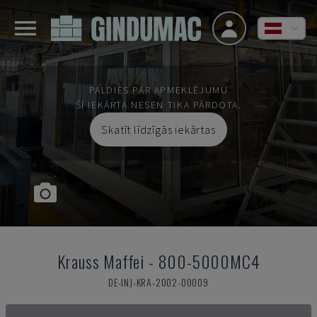
PALDIES PAR APMEKLĒJUMU
ŠĪ IEKĀRTA NESEN TIKA PĀRDOTA.
Skatīt līdzīgās iekārtas
Krauss Maffei
-
800-5000MC4
DE-INJ-KRA-2002-00009