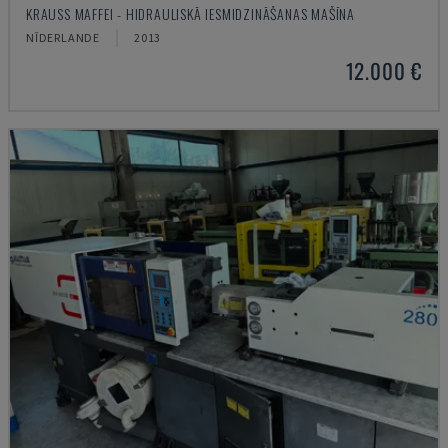
KRAUSS MAFFEI - HIDRAULISKĀ IESMIDZINĀŠANAS MAŠĪNA
NĪDERLANDE
2013
12.000 €