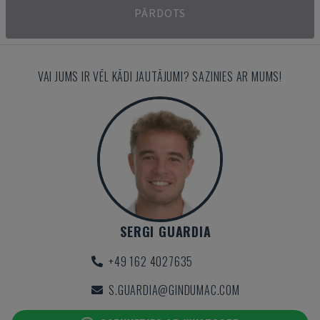
PĀRDOTS
VAI JUMS IR VĒL KĀDI JAUTĀJUMI? SAZINIES AR MUMS!
SERGI GUARDIA
+49 162 4027635
S.GUARDIA@GINDUMAC.COM