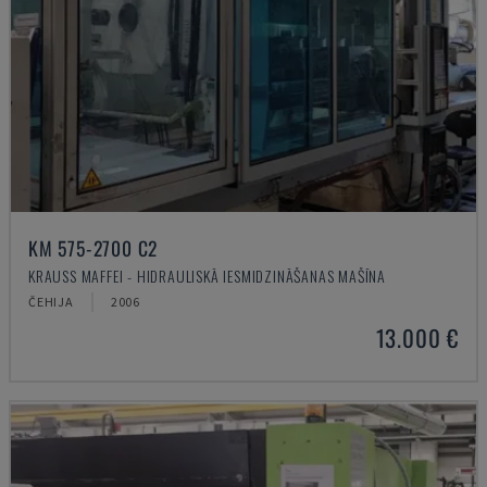
KM 575-2700 C2
KRAUSS MAFFEI - HIDRAULISKĀ IESMIDZINĀŠANAS MAŠĪNA
ČEHIJA
2006
13.000 €