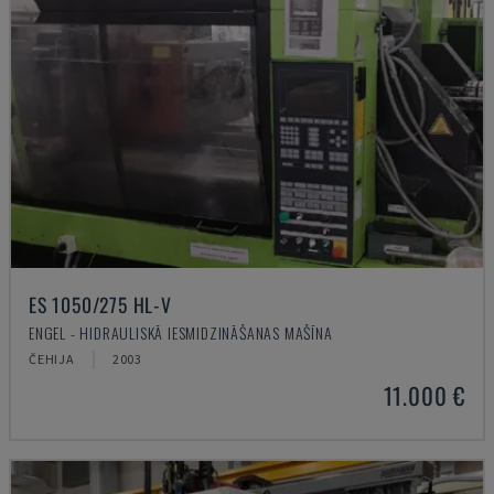
ES 1050/275 HL-V
ENGEL - HIDRAULISKĀ IESMIDZINĀŠANAS MAŠĪNA
ČEHIJA
2003
11.000 €