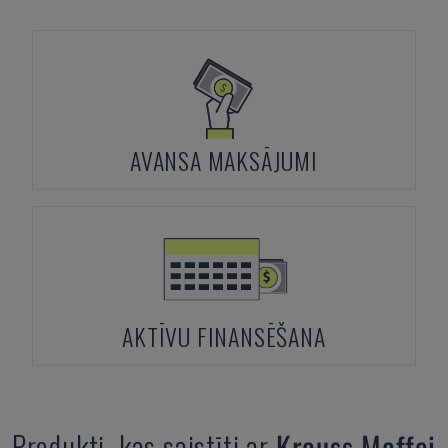
AVANSA MAKSĀJUMI
AKTĪVU FINANSĒŠANA
Produkti, kas saistīti ar
Krauss Maffei