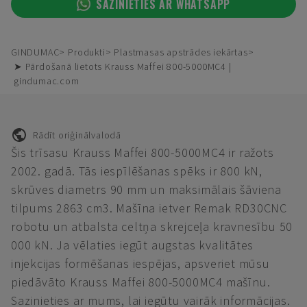
SAZINIETIES AR WHATSAPP
GINDUMAC
Produkti
Plastmasas apstrādes iekārtas
➤ Pārdošanā lietots Krauss Maffei 800-5000MC4 |
gindumac.com
Rādīt oriģinālvalodā
Šis trīsasu Krauss Maffei 800-5000MC4 ir ražots
2002. gadā. Tās iespīlēšanas spēks ir 800 kN,
skrūves diametrs 90 mm un maksimālais šāviena
tilpums 2863 cm3. Mašīna ietver Remak RD30CNC
robotu un atbalsta celtņa skrejceļa kravnesību 50
000 kN. Ja vēlaties iegūt augstas kvalitātes
injekcijas formēšanas iespējas, apsveriet mūsu
piedāvāto Krauss Maffei 800-5000MC4 mašīnu.
Sazinieties ar mums, lai iegūtu vairāk informācijas.