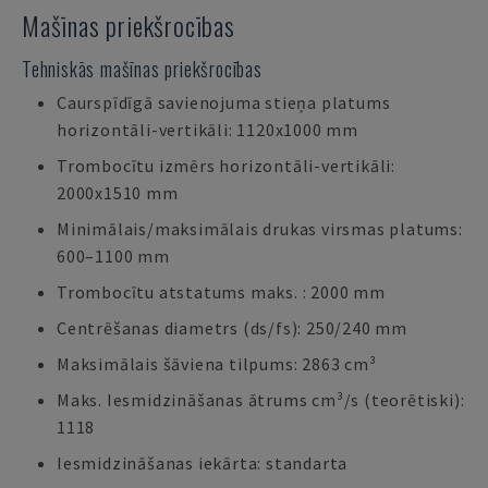
Mašīnas priekšrocības
Tehniskās mašīnas priekšrocības
Caurspīdīgā savienojuma stieņa platums
horizontāli-vertikāli: 1120x1000 mm
Trombocītu izmērs horizontāli-vertikāli:
2000x1510 mm
Minimālais/maksimālais drukas virsmas platums:
600–1100 mm
Trombocītu atstatums maks. : 2000 mm
Centrēšanas diametrs (ds/fs): 250/240 mm
Maksimālais šāviena tilpums: 2863 cm³
Maks. Iesmidzināšanas ātrums cm³/s (teorētiski):
1118
Iesmidzināšanas iekārta: standarta