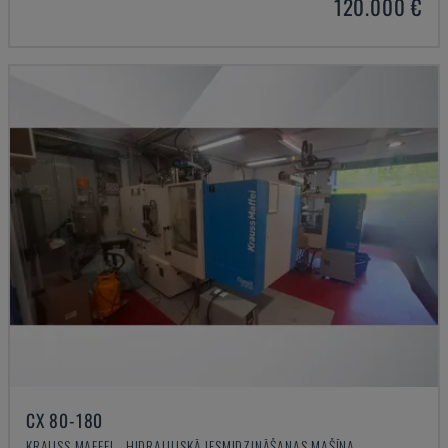
120.000 €
CX 80-180
KRAUSS MAFFEI - HIDRAULISKĀ IESMIDZINĀŠANAS MAŠĪNA