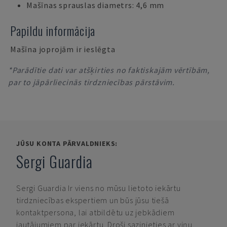
Mašīnas sprauslas diametrs: 4,6 mm
Papildu informācija
Mašīna joprojām ir ieslēgta
*Parādītie dati var atšķirties no faktiskajām vērtībām,
par to jāpārliecinās tirdzniecības pārstāvim.
JŪSU KONTA PĀRVALDNIEKS:
Sergi Guardia
Sergi Guardia
Ir viens no mūsu lietoto iekārtu
tirdzniecības ekspertiem un būs jūsu tiešā
kontaktpersona, lai atbildētu uz jebkādiem
jautājumiem par iekārtu. Droši sazinieties ar viņu.