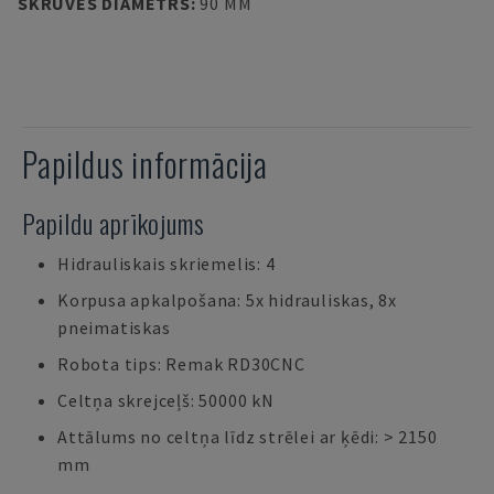
SKRŪVES DIAMETRS
:
90 MM
Papildus informācija
Papildu aprīkojums
Hidrauliskais skriemelis: 4
Korpusa apkalpošana: 5x hidrauliskas, 8x
pneimatiskas
Robota tips: Remak RD30CNC
Celtņa skrejceļš: 50000 kN
Attālums no celtņa līdz strēlei ar ķēdi: > 2150
mm