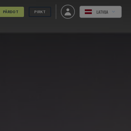
LATVIJA
PĀRDOT
PIRKT