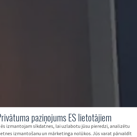
Privātuma paziņojums ES lietotājiem
ēs izmantojam sīkdatnes, lai uzlabotu jūsu pieredzi, analizētu
ietnes izmantošanu un mārketinga nolūkos. Jūs varat pārvaldīt