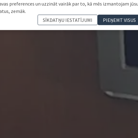
avas preferences un uzzināt vairāk par to, kā mēs izmantojam jūs
atus, zemāk.
SĪKDATŅU IESTATĪJUMI
PIEŅEMT VISUS