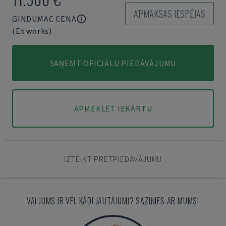
APMAKSAS IESPĒJAS
GINDUMAC CENA
(Ex works)
SAŅEMT OFICIĀLU PIEDĀVĀJUMU
APMEKLĒT IEKĀRTU
IZTEIKT PRETPIEDĀVĀJUMU
VAI JUMS IR VĒL KĀDI JAUTĀJUMI? SAZINIES AR MUMS!