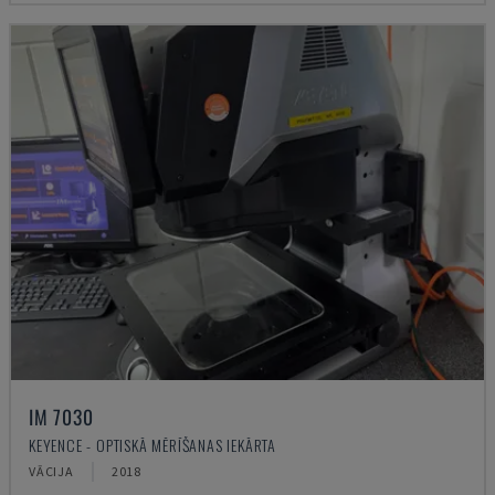
IM 7030
KEYENCE - OPTISKĀ MĒRĪŠANAS IEKĀRTA
VĀCIJA
2018