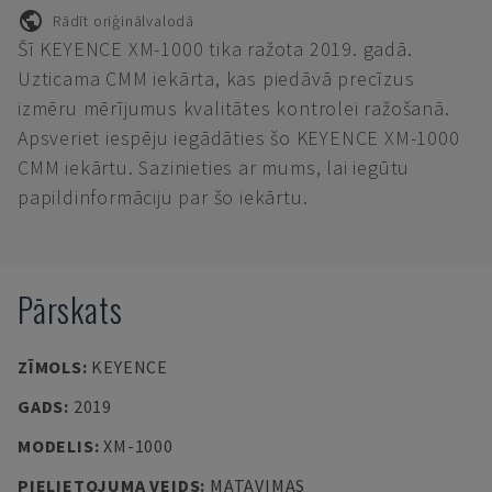
Rādīt oriģinālvalodā
Šī KEYENCE XM-1000 tika ražota 2019. gadā.
Uzticama CMM iekārta, kas piedāvā precīzus
izmēru mērījumus kvalitātes kontrolei ražošanā.
Apsveriet iespēju iegādāties šo KEYENCE XM-1000
CMM iekārtu. Sazinieties ar mums, lai iegūtu
papildinformāciju par šo iekārtu.
Pārskats
ZĪMOLS
:
KEYENCE
GADS
:
2019
MODELIS
:
XM-1000
PIELIETOJUMA VEIDS
:
MATAVIMAS