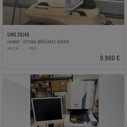
UNO 20|40
HAIMER - OPTISKĀ MĒRĪŠANAS IEKĀRTA
VĀCIJA
2019
9.900 €