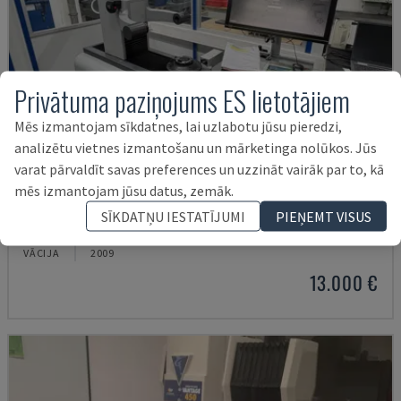
Privātuma paziņojums ES lietotājiem
Mēs izmantojam sīkdatnes, lai uzlabotu jūsu pieredzi,
analizētu vietnes izmantošanu un mārketinga nolūkos. Jūs
varat pārvaldīt savas preferences un uzzināt vairāk par to, kā
mēs izmantojam jūsu datus, zemāk.
VENTURION 600/8
SĪKDATŅU IESTATĪJUMI
PIEŅEMT VISUS
ZOLLER - OPTISKĀ MĒRĪŠANAS IEKĀRTA
VĀCIJA
2009
13.000 €