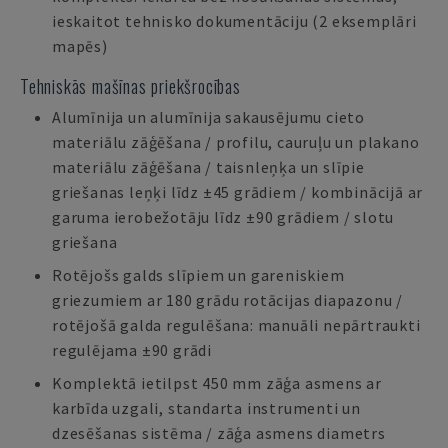
ieskaitot tehnisko dokumentāciju (2 eksemplāri
mapēs)
Tehniskās mašīnas priekšrocības
Alumīnija un alumīnija sakausējumu cieto
materiālu zāģēšana / profilu, cauruļu un plakano
materiālu zāģēšana / taisnleņķa un slīpie
griešanas leņķi līdz ±45 grādiem / kombinācijā ar
garuma ierobežotāju līdz ±90 grādiem / slotu
griešana
Rotējošs galds slīpiem un gareniskiem
griezumiem ar 180 grādu rotācijas diapazonu /
rotējošā galda regulēšana: manuāli nepārtraukti
regulējama ±90 grādi
Komplektā ietilpst 450 mm zāģa asmens ar
karbīda uzgali, standarta instrumenti un
dzesēšanas sistēma / zāģa asmens diametrs