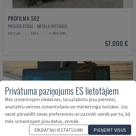
PROFILMA 502
PRESSTA EISELE - METĀLA RIPZĀĢIS
VĀCIJA
2023
1.809 HRS
57.000 €
Privātuma paziņojums ES lietotājiem
Mēs izmantojam sīkdatnes, lai uzlabotu jūsu pieredzi,
analizētu vietnes izmantošanu un mārketinga nolūkos. Jūs
varat pārvaldīt savas preferences un uzzināt vairāk par to, kā
mēs izmantojam jūsu datus, zemāk.
SĪKDATŅU IESTATĪJUMI
PIEŅEMT VISUS