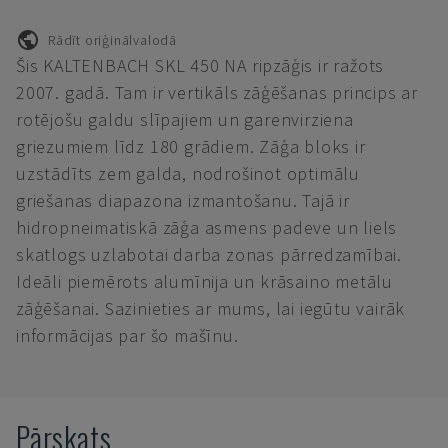
Rādīt oriģinālvalodā
Šis KALTENBACH SKL 450 NA ripzāģis ir ražots
2007. gadā. Tam ir vertikāls zāģēšanas princips ar
rotējošu galdu slīpajiem un garenvirziena
griezumiem līdz 180 grādiem. Zāģa bloks ir
uzstādīts zem galda, nodrošinot optimālu
griešanas diapazona izmantošanu. Tajā ir
hidropneimatiskā zāģa asmens padeve un liels
skatlogs uzlabotai darba zonas pārredzamībai.
Ideāli piemērots alumīnija un krāsaino metālu
zāģēšanai. Sazinieties ar mums, lai iegūtu vairāk
informācijas par šo mašīnu.
Pārskats