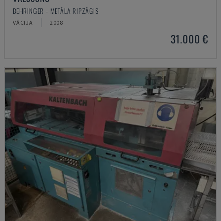
BEHRINGER - METĀLA RIPZĀĢIS
VĀCIJA
2008
31.000 €