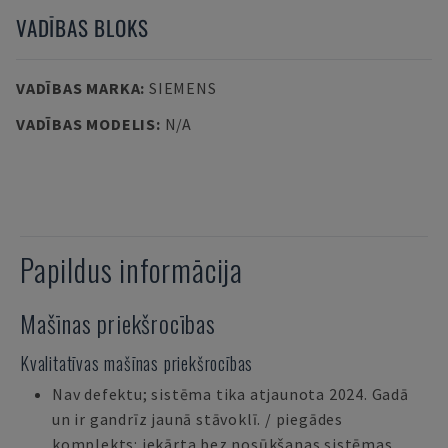
VADĪBAS BLOKS
VADĪBAS MARKA
:
SIEMENS
VADĪBAS MODELIS
:
N/A
Papildus informācija
Mašīnas priekšrocības
Kvalitatīvas mašīnas priekšrocības
Nav defektu; sistēma tika atjaunota 2024. Gadā
un ir gandrīz jaunā stāvoklī. / piegādes
komplekts: iekārta bez nosūkšanas sistēmas,