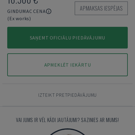
APMAKSAS IESPĒJAS
GINDUMAC CENA
(Ex works)
SAŅEMT OFICIĀLU PIEDĀVĀJUMU
APMEKLĒT IEKĀRTU
IZTEIKT PRETPIEDĀVĀJUMU
VAI JUMS IR VĒL KĀDI JAUTĀJUMI? SAZINIES AR MUMS!