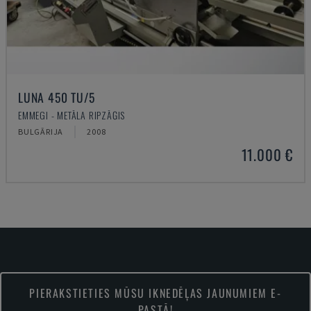
LUNA 450 TU/5
EMMEGI - METĀLA RIPZĀĢIS
BULGĀRIJA
2008
11.000 €
PIERAKSTIETIES MŪSU IKNEDĒĻAS JAUNUMIEM E-
PASTĀ!