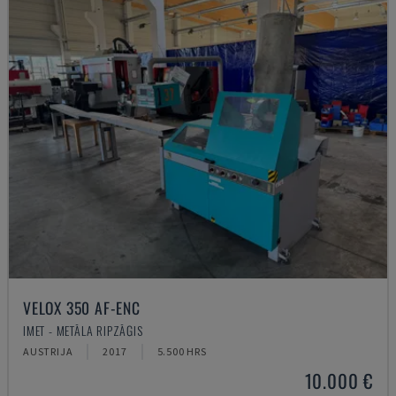
VELOX 350 AF-ENC
IMET - METĀLA RIPZĀĢIS
AUSTRIJA
2017
5.500 HRS
10.000 €