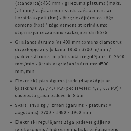
(standarta): 450 mm / griezuma platums (maks.
): 4 mm / zāģa asmens veidi: zāģa asmens ar
karbīda uzgali (hm) / ātrgriezējtērauda zāģa
asmens (hss) / zāģa asmens stiprinājums:
stiprinājuma caurums saskaņā ar din 8576
Griešanas ātrums (ar 400 mm asmens diametru):
divpakāpju ar ķīļsiksnu: 1950 / 3900 m/min /
padeves ātrums: nepārtraukti regulējams: 0–3500
mm/min / ātrais atgriešanās ātrums: 4500
mm/min
Elektriskā pieslēguma jauda (divpakāpju ar
ķīļsiksnu): 3,7 / 4,7 kw (pēc izvēles: 4,7 / 6,3 kw) /
saspiestā gaisa padeve: 6–8 bar
Svars: 1480 kg / izmēri (garums × platums ×
augstums): 2700 × 1450 × 1900 mm
Elektriski regulējams zāģa padeves gājiena
ierobežojums / hidropneimatiskā zāģa asmens