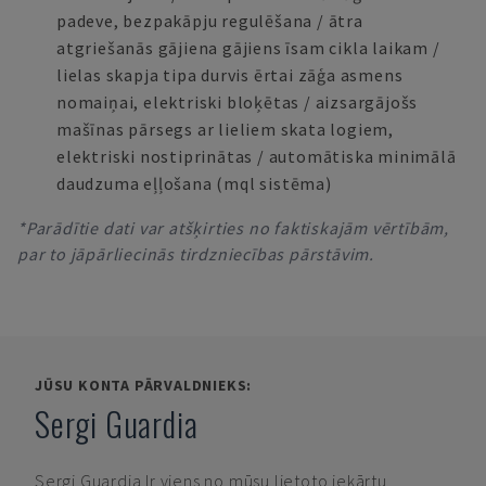
padeve, bezpakāpju regulēšana / ātra
atgriešanās gājiena gājiens īsam cikla laikam /
lielas skapja tipa durvis ērtai zāģa asmens
nomaiņai, elektriski bloķētas / aizsargājošs
mašīnas pārsegs ar lieliem skata logiem,
elektriski nostiprinātas / automātiska minimālā
daudzuma eļļošana (mql sistēma)
*Parādītie dati var atšķirties no faktiskajām vērtībām,
par to jāpārliecinās tirdzniecības pārstāvim.
JŪSU KONTA PĀRVALDNIEKS:
Sergi Guardia
Sergi Guardia
Ir viens no mūsu lietoto iekārtu