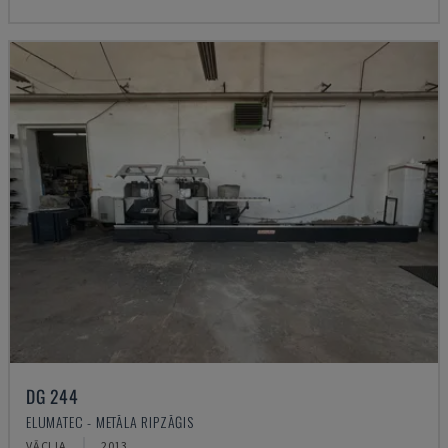
DG 244
ELUMATEC - METĀLA RIPZĀĢIS
VĀCIJA
2013