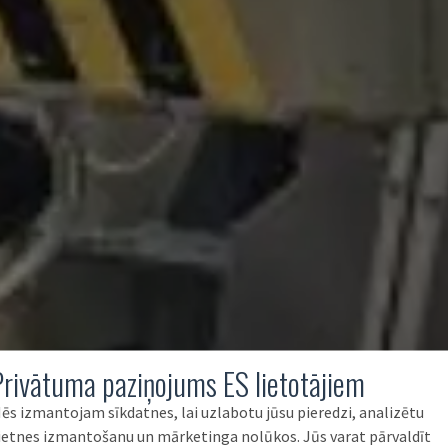
Privātuma paziņojums ES lietotājiem
ēs izmantojam sīkdatnes, lai uzlabotu jūsu pieredzi, analizētu
ietnes izmantošanu un mārketinga nolūkos. Jūs varat pārvaldīt