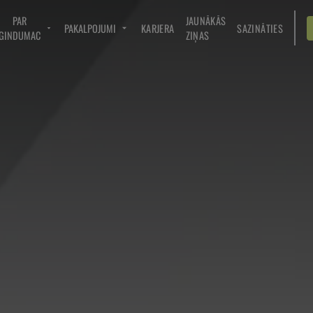
PAR
JAUNĀKĀS
PAKALPOJUMI
KARJERA
SAZINĀTIES
GINDUMAC
ZIŅAS