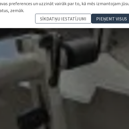
avas preferences un uzzināt vairāk par to, kā mēs izmantojam jūs
atus, zemāk.
SĪKDATŅU IESTATĪJUMI
PIEŅEMT VISUS