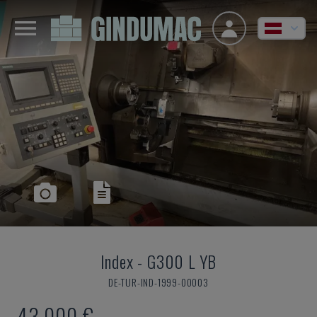
Index
-
G300 L YB
DE-TUR-IND-1999-00003
43.000 €