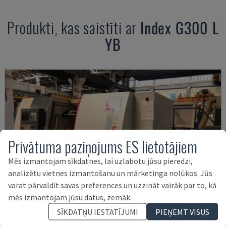
Produkti, kas saistīti ar
Index
G300 L
YB
Privātuma paziņojums ES lietotājiem
Mēs izmantojam sīkdatnes, lai uzlabotu jūsu pieredzi,
analizētu vietnes izmantošanu un mārketinga nolūkos. Jūs
varat pārvaldīt savas preferences un uzzināt vairāk par to, kā
mēs izmantojam jūsu datus, zemāk.
SĪKDATŅU IESTATĪJUMI
PIEŅEMT VISUS