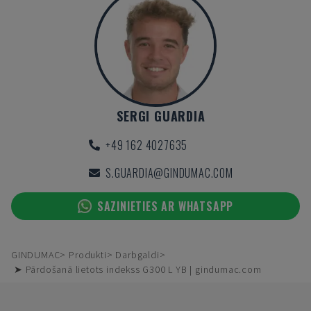
SERGI GUARDIA
+49 162 4027635
S.GUARDIA@GINDUMAC.COM
SAZINIETIES AR WHATSAPP
GINDUMAC
Produkti
Darbgaldi
➤ Pārdošanā lietots indekss G300 L YB | gindumac.com