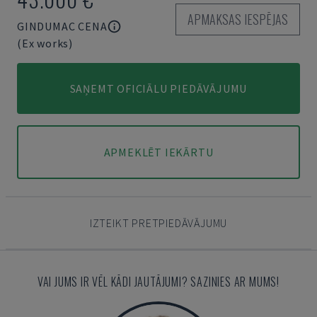
APMAKSAS IESPĒJAS
GINDUMAC CENA
(Ex works)
SAŅEMT OFICIĀLU PIEDĀVĀJUMU
APMEKLĒT IEKĀRTU
IZTEIKT PRETPIEDĀVĀJUMU
VAI JUMS IR VĒL KĀDI JAUTĀJUMI? SAZINIES AR MUMS!