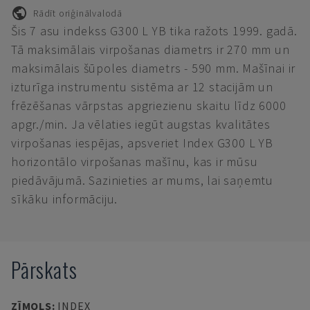
Rādīt oriģinālvalodā
Šis 7 asu indekss G300 L YB tika ražots 1999. gadā.
Tā maksimālais virpošanas diametrs ir 270 mm un
maksimālais šūpoles diametrs - 590 mm. Mašīnai ir
izturīga instrumentu sistēma ar 12 stacijām un
frēzēšanas vārpstas apgriezienu skaitu līdz 6000
apgr./min. Ja vēlaties iegūt augstas kvalitātes
virpošanas iespējas, apsveriet Index G300 L YB
horizontālo virpošanas mašīnu, kas ir mūsu
piedāvājumā. Sazinieties ar mums, lai saņemtu
sīkāku informāciju.
Pārskats
ZĪMOLS
:
INDEX