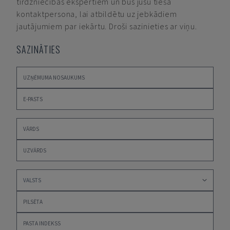
tirdzniecības ekspertiem un būs jūsu tiešā
kontaktpersona, lai atbildētu uz jebkādiem
jautājumiem par iekārtu. Droši sazinieties ar viņu.
SAZINĀTIES