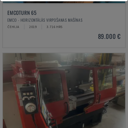
EMCOTURN 65
EMCO - HORIZONTĀLĀS VIRPOŠANAS MAŠĪNAS
ČEHIJA
2019
3.716 HRS
89.000 €