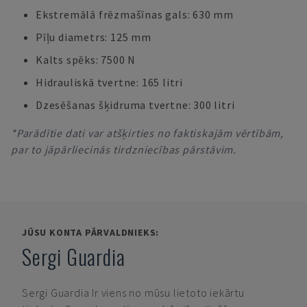
Ekstremālā frēzmašīnas gals: 630 mm
Pīļu diametrs: 125 mm
Kalts spēks: 7500 N
Hidrauliskā tvertne: 165 litri
Dzesēšanas šķidruma tvertne: 300 litri
*Parādītie dati var atšķirties no faktiskajām vērtībām,
par to jāpārliecinās tirdzniecības pārstāvim.
JŪSU KONTA PĀRVALDNIEKS:
Sergi Guardia
Sergi Guardia
Ir viens no mūsu lietoto iekārtu