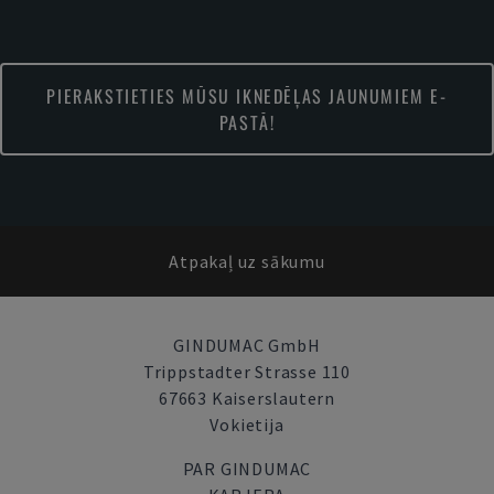
PIERAKSTIETIES MŪSU IKNEDĒĻAS JAUNUMIEM E-
PASTĀ!
Atpakaļ uz sākumu
GINDUMAC GmbH
Trippstadter Strasse 110
67663 Kaiserslautern
Vokietija
PAR GINDUMAC