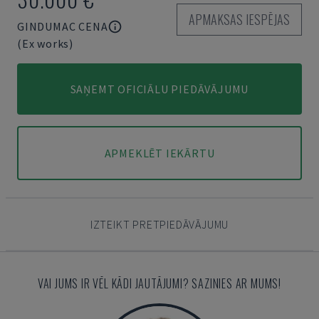
APMAKSAS IESPĒJAS
GINDUMAC CENA
(Ex works)
SAŅEMT OFICIĀLU PIEDĀVĀJUMU
APMEKLĒT IEKĀRTU
IZTEIKT PRETPIEDĀVĀJUMU
VAI JUMS IR VĒL KĀDI JAUTĀJUMI? SAZINIES AR MUMS!