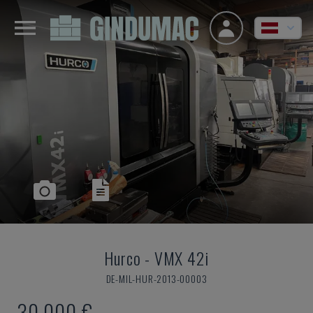
Hurco
-
VMX 42i
DE-MIL-HUR-2013-00003
30.000 €