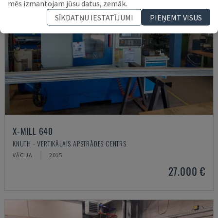
mēs izmantojam jūsu datus, zemāk.
SĪKDATŅU IESTATĪJUMI
PIEŅEMT VISUS
X-MILL 640
KNUTH - VERTIKĀLAIS APSTRĀDES CENTRS
VĀCIJA
2015
27.000 €