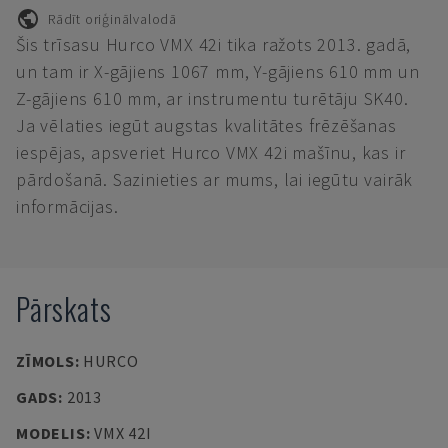
Rādīt oriģinālvalodā
Šis trīsasu Hurco VMX 42i tika ražots 2013. gadā,
un tam ir X-gājiens 1067 mm, Y-gājiens 610 mm un
Z-gājiens 610 mm, ar instrumentu turētāju SK40.
Ja vēlaties iegūt augstas kvalitātes frēzēšanas
iespējas, apsveriet Hurco VMX 42i mašīnu, kas ir
pārdošanā. Sazinieties ar mums, lai iegūtu vairāk
informācijas.
Pārskats
ZĪMOLS
:
HURCO
GADS
:
2013
MODELIS
:
VMX 42I