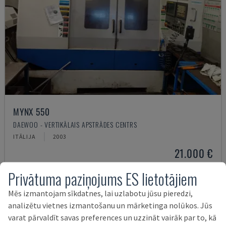
MYNX 550
DAEWOO - VERTIKĀLAIS APSTRĀDES CENTRS
ITĀLIJA
2003
21.000 €
Privātuma paziņojums ES lietotājiem
Mēs izmantojam sīkdatnes, lai uzlabotu jūsu pieredzi,
analizētu vietnes izmantošanu un mārketinga nolūkos. Jūs
varat pārvaldīt savas preferences un uzzināt vairāk par to, kā