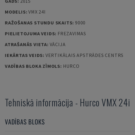
GADS
:
2015
MODELIS
:
VMX 24I
RAŽOŠANAS STUNDU SKAITS
:
9000
PIELIETOJUMA VEIDS
:
FREZAVIMAS
ATRAŠANĀS VIETA
:
VĀCIJA
IEKĀRTAS VEIDS
:
VERTIKĀLAIS APSTRĀDES CENTRS
VADĪBAS BLOKA ZĪMOLS
:
HURCO
Tehniskā informācija
-
Hurco
VMX 24i
VADĪBAS BLOKS