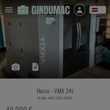
Hurco
-
VMX 24i
DE-MIL-HUR-2015-00001
49.000 €