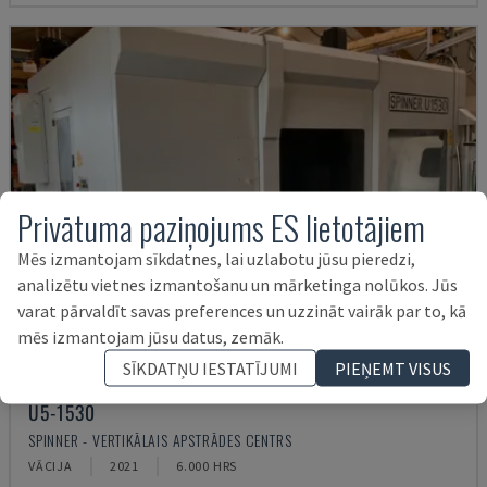
Privātuma paziņojums ES lietotājiem
Mēs izmantojam sīkdatnes, lai uzlabotu jūsu pieredzi,
analizētu vietnes izmantošanu un mārketinga nolūkos. Jūs
varat pārvaldīt savas preferences un uzzināt vairāk par to, kā
mēs izmantojam jūsu datus, zemāk.
SĪKDATŅU IESTATĪJUMI
PIEŅEMT VISUS
U5-1530
SPINNER - VERTIKĀLAIS APSTRĀDES CENTRS
VĀCIJA
2021
6.000 HRS