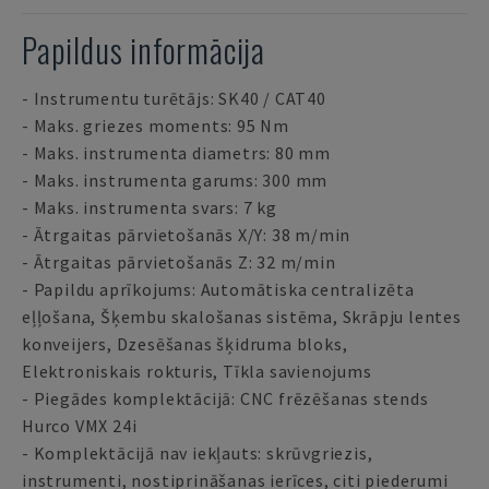
Papildus informācija
- Instrumentu turētājs: SK40 / CAT40
- Maks. griezes moments: 95 Nm
- Maks. instrumenta diametrs: 80 mm
- Maks. instrumenta garums: 300 mm
- Maks. instrumenta svars: 7 kg
- Ātrgaitas pārvietošanās X/Y: 38 m/min
- Ātrgaitas pārvietošanās Z: 32 m/min
- Papildu aprīkojums: Automātiska centralizēta
eļļošana, Šķembu skalošanas sistēma, Skrāpju lentes
konveijers, Dzesēšanas šķidruma bloks,
Elektroniskais rokturis, Tīkla savienojums
- Piegādes komplektācijā: CNC frēzēšanas stends
Hurco VMX 24i
- Komplektācijā nav iekļauts: skrūvgriezis,
instrumenti, nostiprināšanas ierīces, citi piederumi