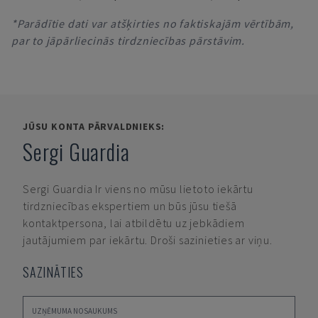
*Parādītie dati var atšķirties no faktiskajām vērtībām,
par to jāpārliecinās tirdzniecības pārstāvim.
JŪSU KONTA PĀRVALDNIEKS:
Sergi Guardia
Sergi Guardia
Ir viens no mūsu lietoto iekārtu
tirdzniecības ekspertiem un būs jūsu tiešā
kontaktpersona, lai atbildētu uz jebkādiem
jautājumiem par iekārtu. Droši sazinieties ar viņu.
SAZINĀTIES