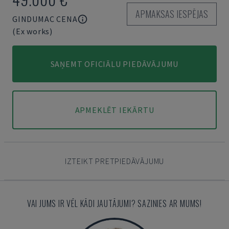
APMAKSAS IESPĒJAS
GINDUMAC CENA
(Ex works)
SAŅEMT OFICIĀLU PIEDĀVĀJUMU
APMEKLĒT IEKĀRTU
IZTEIKT PRETPIEDĀVĀJUMU
VAI JUMS IR VĒL KĀDI JAUTĀJUMI? SAZINIES AR MUMS!