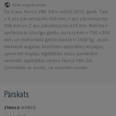
Rādīt oriģinālvalodā
Šis 3-asu Hurco VMX 24i ir ražots 2015. gadā. Tam
ir X ass pārvietojums 610 mm, Y ass pārvietojums
508 mm un Z ass pārvietojums 610 mm. Mašīna ir
aprīkota ar izturīgu galdu, kura izmēri ir 760 x 508
mm, un maksimālā galda slodze ir 1500 kg. Ja jūs
meklējat augstas kvalitātes apstrādes iespējas,
apsveriet iespēju iegādāties mūsu piedāvāto
vertikālo apstrādes centru Hurco VMX 24i.
Sazinieties ar mums, lai uzzinātu vairāk.
Pārskats
ZĪMOLS
:
HURCO