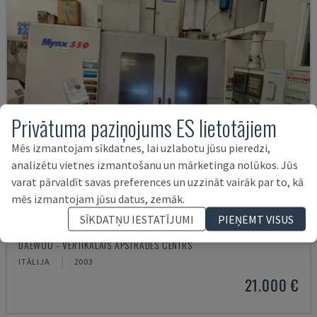
Privātuma paziņojums ES lietotājiem
Mēs izmantojam sīkdatnes, lai uzlabotu jūsu pieredzi,
analizētu vietnes izmantošanu un mārketinga nolūkos. Jūs
varat pārvaldīt savas preferences un uzzināt vairāk par to, kā
mēs izmantojam jūsu datus, zemāk.
SĪKDATŅU IESTATĪJUMI
PIEŅEMT VISUS
MYNX 550
DAEWOO - VERTIKĀLAIS APSTRĀDES CENTRS
ITĀLIJA
2003
21.000 €