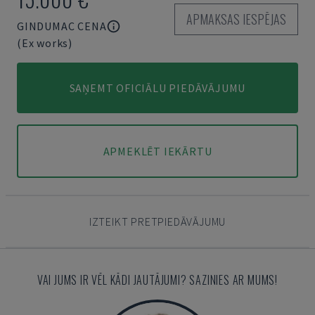
APMAKSAS IESPĒJAS
GINDUMAC CENA
(Ex works)
SAŅEMT OFICIĀLU PIEDĀVĀJUMU
APMEKLĒT IEKĀRTU
IZTEIKT PRETPIEDĀVĀJUMU
VAI JUMS IR VĒL KĀDI JAUTĀJUMI? SAZINIES AR MUMS!