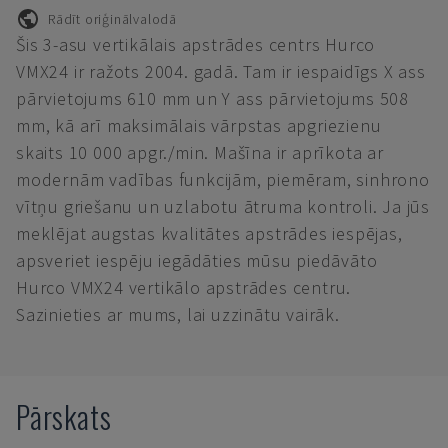
Rādīt oriģinālvalodā
Šis 3-asu vertikālais apstrādes centrs Hurco
VMX24 ir ražots 2004. gadā. Tam ir iespaidīgs X ass
pārvietojums 610 mm un Y ass pārvietojums 508
mm, kā arī maksimālais vārpstas apgriezienu
skaits 10 000 apgr./min. Mašīna ir aprīkota ar
modernām vadības funkcijām, piemēram, sinhrono
vītņu griešanu un uzlabotu ātruma kontroli. Ja jūs
meklējat augstas kvalitātes apstrādes iespējas,
apsveriet iespēju iegādāties mūsu piedāvāto
Hurco VMX24 vertikālo apstrādes centru.
Sazinieties ar mums, lai uzzinātu vairāk.
Pārskats