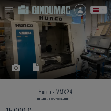
Hurco
-
VMX24
DE-MIL-HUR-2004-00005
15.000 €