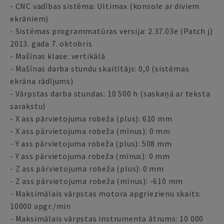
- CNC vadības sistēma: Ultimax (konsole ar diviem
ekrāniem)
- Sistēmas programmatūras versija: 2.37.03e (Patch j)
2013. gada 7. oktobris
- Mašīnas klase: vertikālā
- Mašīnas darba stundu skaitītājs: 0,0 (sistēmas
ekrāna rādījums)
- Vārpstas darba stundas: 10 500 h (saskaņā ar teksta
sarakstu)
- X ass pārvietojuma robeža (plus): 610 mm
- X ass pārvietojuma robeža (mīnus): 0 mm
- Y ass pārvietojuma robeža (plus): 508 mm
- Y ass pārvietojuma robeža (mīnus): 0 mm
- Z ass pārvietojuma robeža (plus): 0 mm
- Z ass pārvietojuma robeža (mīnus): -610 mm
- Maksimālais vārpstas motora apgriezienu skaits:
10000 apgr./min
- Maksimālais vārpstas instrumenta ātrums: 10 000