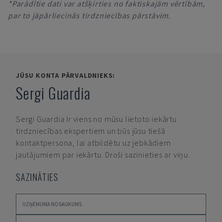
*Parādītie dati var atšķirties no faktiskajām vērtībām,
par to jāpārliecinās tirdzniecības pārstāvim.
JŪSU KONTA PĀRVALDNIEKS:
Sergi Guardia
Sergi Guardia
Ir viens no mūsu lietoto iekārtu
tirdzniecības ekspertiem un būs jūsu tiešā
kontaktpersona, lai atbildētu uz jebkādiem
jautājumiem par iekārtu. Droši sazinieties ar viņu.
SAZINĀTIES