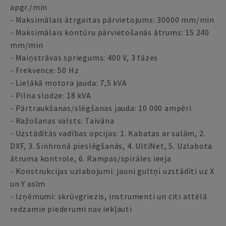
apgr./min
- Maksimālais ātrgaitas pārvietojums: 30000 mm/min
- Maksimālais kontūru pārvietošanās ātrums: 15 240
mm/min
- Maiņstrāvas spriegums: 400 V, 3 fāzes
- Frekvence: 50 Hz
- Lielākā motora jauda: 7,5 kVA
- Pilna slodze: 18 kVA
- Pārtraukšanas/slēgšanas jauda: 10 000 ampēri
- Ražošanas valsts: Taivāna
- Uzstādītās vadības opcijas: 1. Kabatas ar salām, 2.
DXF, 3. Sinhronā pieslēgšanās, 4. UltiNet, 5. Uzlabota
ātruma kontrole, 6. Rampas/spirāles ieeja
- Konstrukcijas uzlabojumi: jauni gultņi uzstādīti uz X
un Y asīm
- Izņēmumi: skrūvgriezis, instrumenti un citi attēlā
redzamie piederumi nav iekļauti