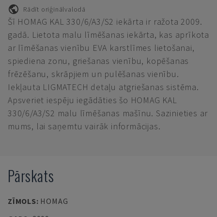
Rādīt oriģinālvalodā
Šī HOMAG KAL 330/6/A3/S2 iekārta ir ražota 2009.
gadā. Lietota malu līmēšanas iekārta, kas aprīkota
ar līmēšanas vienību EVA karstlīmes lietošanai,
spiediena zonu, griešanas vienību, kopēšanas
frēzēšanu, skrāpjiem un pulēšanas vienību.
Iekļauta LIGMATECH detaļu atgriešanas sistēma.
Apsveriet iespēju iegādāties šo HOMAG KAL
330/6/A3/S2 malu līmēšanas mašīnu. Sazinieties ar
mums, lai saņemtu vairāk informācijas.
Pārskats
ZĪMOLS
:
HOMAG