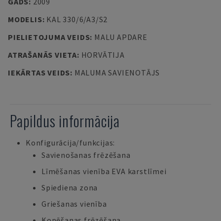
GADS
:
2009
MODELIS
:
KAL 330/6/A3/S2
PIELIETOJUMA VEIDS
:
MALU APDARE
ATRAŠANĀS VIETA
:
HORVĀTIJA
IEKĀRTAS VEIDS
:
MALUMA SAVIENOTĀJS
Papildus informācija
Konfigurācija/funkcijas:
Savienošanas frēzēšana
Līmēšanas vienība EVA karstlīmei
Spiediena zona
Griešanas vienība
Kopēšanas frēzēšana