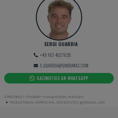
SERGI GUARDIA
+49 162 4027635
S.GUARDIA@GINDUMAC.COM
SAZINIETIES AR WHATSAPP
GINDUMAC
Produkti
Kokapstrādes mašīnas
➤ Pārdod lietotu HOMAG KAL 330/6/A3/S2 | gindumac.com