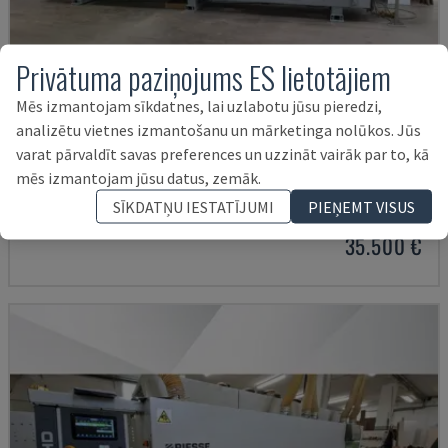
Privātuma paziņojums ES lietotājiem
Mēs izmantojam sīkdatnes, lai uzlabotu jūsu pieredzi,
analizētu vietnes izmantošanu un mārketinga nolūkos. Jūs
varat pārvaldīt savas preferences un uzzināt vairāk par to, kā
OPTIMAT KAL210/6/A20/S2
mēs izmantojam jūsu datus, zemāk.
HOMAG - MALUMA SAVIENOTĀJS
SĪKDATŅU IESTATĪJUMI
PIEŅEMT VISUS
VĀCIJA
2008
35.500 €