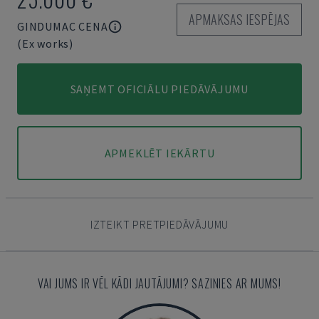
APMAKSAS IESPĒJAS
GINDUMAC CENA
(Ex works)
SAŅEMT OFICIĀLU PIEDĀVĀJUMU
APMEKLĒT IEKĀRTU
IZTEIKT PRETPIEDĀVĀJUMU
VAI JUMS IR VĒL KĀDI JAUTĀJUMI? SAZINIES AR MUMS!