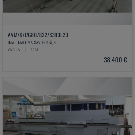
AVM/K/I/G80/822/S3R3L20
IMA - MALUMA SAVIENOTĀJS
VĀCIJA
2003
38.400 €