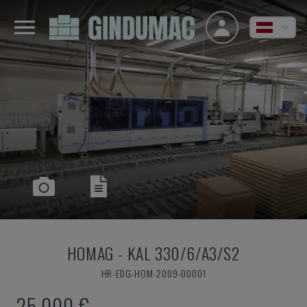
HOMAG
-
KAL 330/6/A3/S2
HR-EDG-HOM-2009-00001
25.000 €