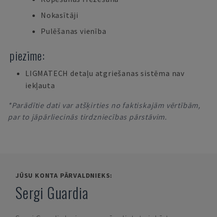
Nokasītāji
Pulēšanas vienība
piezīme:
LIGMATECH detaļu atgriešanas sistēma nav
iekļauta
*Parādītie dati var atšķirties no faktiskajām vērtībām,
par to jāpārliecinās tirdzniecības pārstāvim.
JŪSU KONTA PĀRVALDNIEKS:
Sergi Guardia