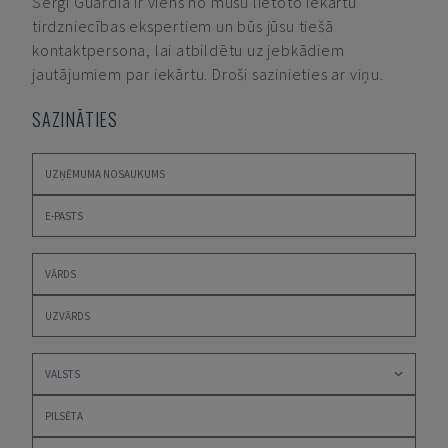
Sergi Guardia
Ir viens no mūsu lietoto iekārtu
tirdzniecības ekspertiem un būs jūsu tiešā
kontaktpersona, lai atbildētu uz jebkādiem
jautājumiem par iekārtu. Droši sazinieties ar viņu.
SAZINĀTIES