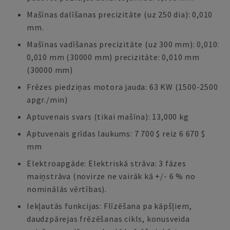
Mašīnas dalīšanas precizitāte (uz 250 dia): 0,010
mm.
Mašīnas vadīšanas precizitāte (uz 300 mm): 0,010:
0,010 mm (30000 mm) precizitāte: 0,010 mm
(30000 mm)
Frēzes piedziņas motora jauda: 63 KW (1500-2500
apgr./min)
Aptuvenais svars (tikai mašīna): 13,000 kg
Aptuvenais grīdas laukums: 7 700 $ reiz 6 670 $
mm
Elektroapgāde: Elektriskā strāva: 3 fāzes
maiņstrāva (novirze ne vairāk kā +/- 6 % no
nominālās vērtības).
Iekļautās funkcijas: Flīzēšana pa kāpšļiem,
daudzpārejas frēzēšanas cikls, konusveida