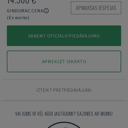
APMAKSAS IESPĒJAS
GINDUMAC CENA
(Ex works)
SAŅEMT OFICIĀLU PIEDĀVĀJUMU
APMEKLĒT IEKĀRTU
IZTEIKT PRETPIEDĀVĀJUMU
VAI JUMS IR VĒL KĀDI JAUTĀJUMI? SAZINIES AR MUMS!