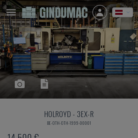
HOLROYD
-
3EX-R
BE-OTH-OTH-1999-00001
14.500 €