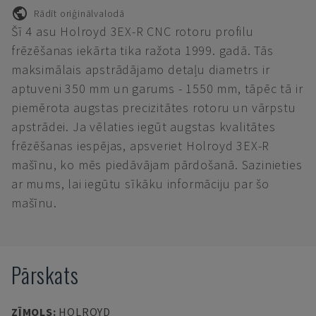
Rādīt oriģinālvalodā
Šī 4 asu Holroyd 3EX-R CNC rotoru profilu
frēzēšanas iekārta tika ražota 1999. gadā. Tās
maksimālais apstrādājamo detaļu diametrs ir
aptuveni 350 mm un garums - 1550 mm, tāpēc tā ir
piemērota augstas precizitātes rotoru un vārpstu
apstrādei. Ja vēlaties iegūt augstas kvalitātes
frēzēšanas iespējas, apsveriet Holroyd 3EX-R
mašīnu, ko mēs piedāvājam pārdošanā. Sazinieties
ar mums, lai iegūtu sīkāku informāciju par šo
mašīnu.
Pārskats
ZĪMOLS
:
HOLROYD