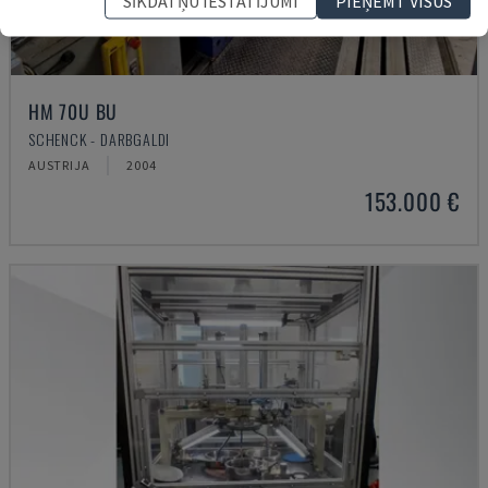
SĪKDATŅU IESTATĪJUMI
PIEŅEMT VISUS
HM 70U BU
SCHENCK - DARBGALDI
AUSTRIJA
2004
153.000 €