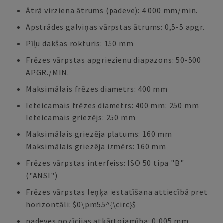
Ātrā virziena ātrums (padeve): 4 000 mm/min.
Apstrādes galviņas vārpstas ātrums: 0,5-5 apgr.
Pīļu dakšas rokturis: 150 mm
Frēzes vārpstas apgriezienu diapazons: 50-500
APGR./MIN.
Maksimālais frēzes diametrs: 400 mm
Ieteicamais frēzes diametrs: 400 mm: 250 mm
Ieteicamais griezējs: 250 mm
Maksimālais griezēja platums: 160 mm
Maksimālais griezēja izmērs: 160 mm
Frēzes vārpstas interfeiss: ISO 50 tipa "B"
("ANSI")
Frēzes vārpstas leņķa iestatīšana attiecībā pret
horizontāli: $0\pm55^{\circ}$
padeves pozīcijas atkārtojamība: 0,005 mm