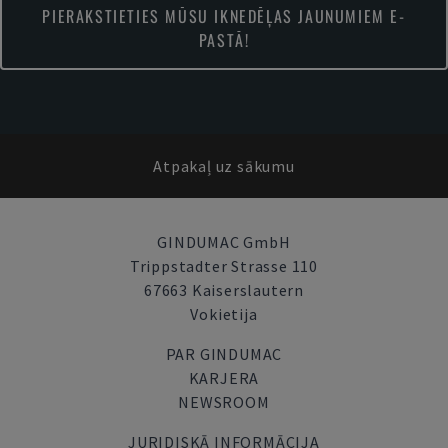
PIERAKSTIETIES MŪSU IKNEDĒĻAS JAUNUMIEM E-
PASTĀ!
Atpakaļ uz sākumu
GINDUMAC GmbH
Trippstadter Strasse 110
67663 Kaiserslautern
Vokietija
PAR GINDUMAC
KARJERA
NEWSROOM
JURIDISKĀ INFORMĀCIJA