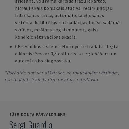
griešana, volframa karbīda frēžu iekārtas,
hidrauliskais koniskais statīvs, recirkulācijas
filtrēšanas ierīce, automātiskā eļļošanas
sistēma, kalibrētas recirkulācijas lodīšu vadāmās
skrūves, mašīnas apgaismojums, gaisa
kondicionēts vadības skapis.
CNC vadības sistēma: Holroyd izstrādāta slēgta
cikla sistēma ar 3,5 collu disku uzglabāšanu un
automātisko diagnostiku.
*Parādītie dati var atšķirties no faktiskajām vērtībām,
par to jāpārliecinās tirdzniecības pārstāvim.
JŪSU KONTA PĀRVALDNIEKS:
Sergi Guardia