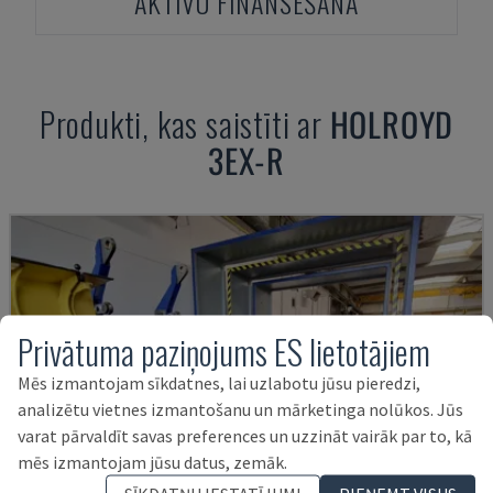
AKTĪVU FINANSĒŠANA
Produkti, kas saistīti ar
HOLROYD
3EX-R
Privātuma paziņojums ES lietotājiem
Mēs izmantojam sīkdatnes, lai uzlabotu jūsu pieredzi,
analizētu vietnes izmantošanu un mārketinga nolūkos. Jūs
varat pārvaldīt savas preferences un uzzināt vairāk par to, kā
mēs izmantojam jūsu datus, zemāk.