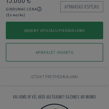
APMAKSAS IESPĒJAS
GINDUMAC CENA
(Ex works)
SAŅEMT OFICIĀLU PIEDĀVĀJUMU
APMEKLĒT IEKĀRTU
IZTEIKT PRETPIEDĀVĀJUMU
VAI JUMS IR VĒL KĀDI JAUTĀJUMI? SAZINIES AR MUMS!