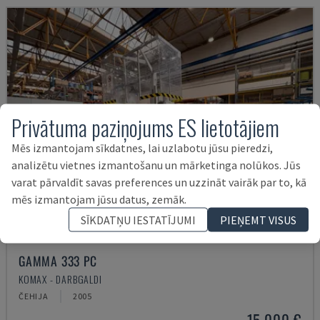
Privātuma paziņojums ES lietotājiem
Mēs izmantojam sīkdatnes, lai uzlabotu jūsu pieredzi,
analizētu vietnes izmantošanu un mārketinga nolūkos. Jūs
varat pārvaldīt savas preferences un uzzināt vairāk par to, kā
mēs izmantojam jūsu datus, zemāk.
SĪKDATŅU IESTATĪJUMI
PIEŅEMT VISUS
GAMMA 333 PC
KOMAX - DARBGALDI
ČEHIJA
2005
15.000 €