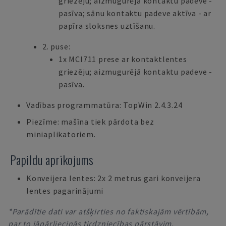
griezēju; aizmugurējā kontaktu padeve -
pasīva; sānu kontaktu padeve aktīva - ar
papīra sloksnes uztīšanu.
2. puse:
1x MCI711 prese ar kontaktlentes
griezēju; aizmugurējā kontaktu padeve -
pasīva.
Vadības programmatūra: TopWin 2.4.3.24
Piezīme: mašīna tiek pārdota bez
miniaplikatoriem.
Papildu aprīkojums
Konveijera lentes: 2x 2 metrus gari konveijera
lentes pagarinājumi
*Parādītie dati var atšķirties no faktiskajām vērtībām,
par to jāpārliecinās tirdzniecības pārstāvim.