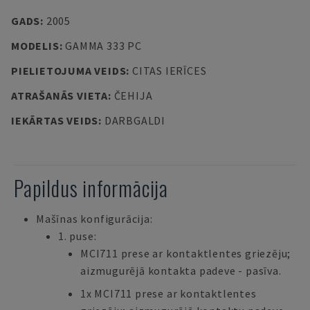
GADS
:
2005
MODELIS
:
GAMMA 333 PC
PIELIETOJUMA VEIDS
:
CITAS IERĪCES
ATRAŠANĀS VIETA
:
ČEHIJA
IEKĀRTAS VEIDS
:
DARBGALDI
Papildus informācija
Mašīnas konfigurācija:
1. puse:
MCI711 prese ar kontaktlentes griezēju;
aizmugurējā kontakta padeve - pasīva.
1x MCI711 prese ar kontaktlentes