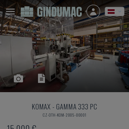
KOMAX
-
GAMMA 333 PC
CZ-OTH-KOM-2005-00001
15.000 €