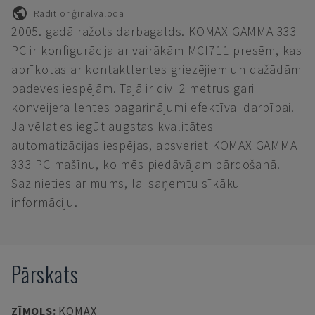
Rādīt oriģinālvalodā
2005. gadā ražots darbagalds. KOMAX GAMMA 333
PC ir konfigurācija ar vairākām MCI711 presēm, kas
aprīkotas ar kontaktlentes griezējiem un dažādām
padeves iespējām. Tajā ir divi 2 metrus gari
konveijera lentes pagarinājumi efektīvai darbībai.
Ja vēlaties iegūt augstas kvalitātes
automatizācijas iespējas, apsveriet KOMAX GAMMA
333 PC mašīnu, ko mēs piedāvājam pārdošanā.
Sazinieties ar mums, lai saņemtu sīkāku
informāciju.
Pārskats
ZĪMOLS
:
KOMAX