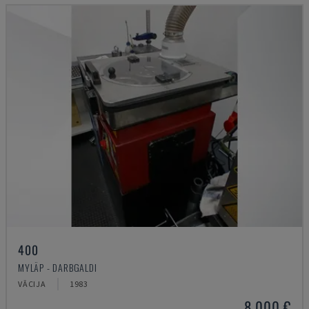
400
MYLÄP - DARBGALDI
VĀCIJA
1983
8.000 €