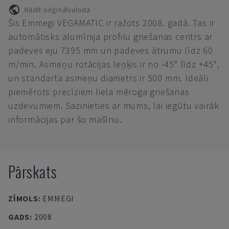
Rādīt oriģinālvalodā
Šis Emmegi VEGAMATIC ir ražots 2008. gadā. Tas ir
automātisks alumīnija profilu griešanas centrs ar
padeves eju 7395 mm un padeves ātrumu līdz 60
m/min. Asmeņu rotācijas leņķis ir no -45° līdz +45°,
un standarta asmeņu diametrs ir 500 mm. Ideāli
piemērots precīziem liela mēroga griešanas
uzdevumiem. Sazinieties ar mums, lai iegūtu vairāk
informācijas par šo mašīnu.
Pārskats
ZĪMOLS
:
EMMEGI
GADS
:
2008