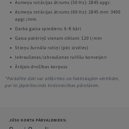
Asmeņu rotācijas ātrums (50 Hz): 2845 apgr.
Asmeņu rotācijas ātrums (60 Hz): 2845 mm: 3400
apgr./min.
Darba gaisa spiediens: 6-8 bāri
Gaisa patēriņš vienam ciklam: 120 l/min
Stieņu žurnāla ratiņi (pēc izvēles)
Iekraušanas/izkraušanas rullīšu konveijeri
Ārējais drošības korpuss
*Parādītie dati var atšķirties no faktiskajām vērtībām,
par to jāpārliecinās tirdzniecības pārstāvim.
JŪSU KONTA PĀRVALDNIEKS: