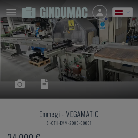
Emmegi
-
VEGAMATIC
SI-OTH-EMM-2008-00001
24.000 €