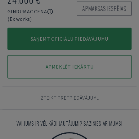
APMAKSAS IESPĒJAS
GINDUMAC CENA
(Ex works)
SAŅEMT OFICIĀLU PIEDĀVĀJUMU
APMEKLĒT IEKĀRTU
IZTEIKT PRETPIEDĀVĀJUMU
VAI JUMS IR VĒL KĀDI JAUTĀJUMI? SAZINIES AR MUMS!