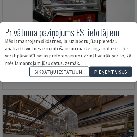
Privātuma paziņojums ES lietotājiem
Mēs izmantojam sīkdatnes, lai uzlabotu jūsu pieredzi,
analizētu vietnes izmantošanu un mārketinga nolūkos. Jūs
BLP 600/3S
varat pārvaldīt savas preferences un uzzināt vairāk par to, kā
MYLÄP - DARBGALDI
mēs izmantojam jūsu datus, zemāk.
VĀCIJA
2004
4.840 HRS
SĪKDATŅU IESTATĪJUMI
PIEŅEMT VISUS
11.000 €