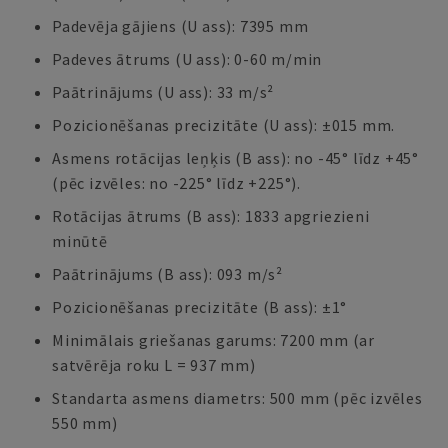
Padevēja gājiens (U ass): 7395 mm
Padeves ātrums (U ass): 0-60 m/min
Paātrinājums (U ass): 33 m/s²
Pozicionēšanas precizitāte (U ass): ±015 mm.
Asmens rotācijas leņķis (B ass): no -45° līdz +45°
(pēc izvēles: no -225° līdz +225°).
Rotācijas ātrums (B ass): 1833 apgriezieni
minūtē
Paātrinājums (B ass): 093 m/s²
Pozicionēšanas precizitāte (B ass): ±1°
Minimālais griešanas garums: 7200 mm (ar
satvērēja roku L = 937 mm)
Standarta asmens diametrs: 500 mm (pēc izvēles
550 mm)