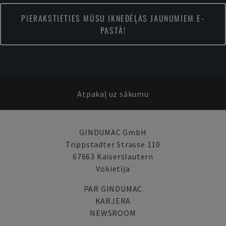
PIERAKSTIETIES MŪSU IKNEDĒĻAS JAUNUMIEM E-
PASTĀ!
Atpakaļ uz sākumu
GINDUMAC GmbH
Trippstadter Strasse 110
67663 Kaiserslautern
Vokietija
PAR GINDUMAC
KARJERA
NEWSROOM