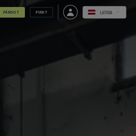
LATVIJA
PĀRDOT
PIRKT