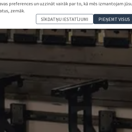
avas preferences un uzzināt vairāk par to, kā mēs izmantojam jūs
atus, zemāk.
SĪKDATŅU IESTATĪJUMI
PIEŅEMT VISUS