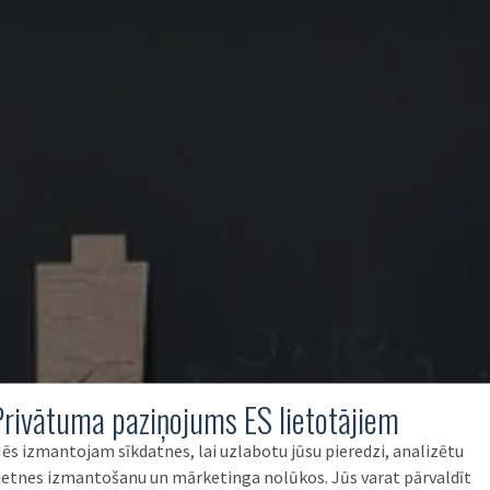
Privātuma paziņojums ES lietotājiem
ēs izmantojam sīkdatnes, lai uzlabotu jūsu pieredzi, analizētu
ietnes izmantošanu un mārketinga nolūkos. Jūs varat pārvaldīt