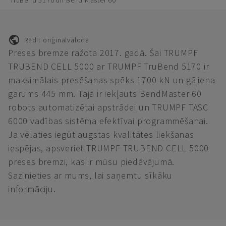
TruBend 5170 un Bend Master 60
Rādīt oriģinālvalodā
Preses bremze ražota 2017. gadā. Šai TRUMPF
TRUBEND CELL 5000 ar TRUMPF TruBend 5170 ir
maksimālais presēšanas spēks 1700 kN un gājiena
garums 445 mm. Tajā ir iekļauts BendMaster 60
robots automatizētai apstrādei un TRUMPF TASC
6000 vadības sistēma efektīvai programmēšanai.
Ja vēlaties iegūt augstas kvalitātes liekšanas
iespējas, apsveriet TRUMPF TRUBEND CELL 5000
preses bremzi, kas ir mūsu piedāvājumā.
Sazinieties ar mums, lai saņemtu sīkāku
informāciju.