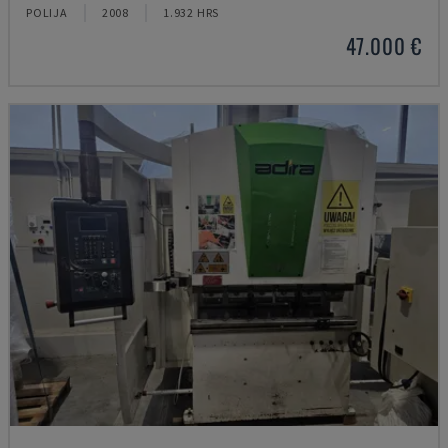
POLIJA
2008
1.932 HRS
47.000 €