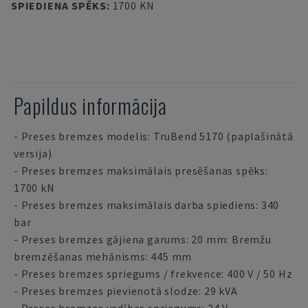
SPIEDIENA SPĒKS
:
1700 KN
Papildus informācija
- Preses bremzes modelis: TruBend 5170 (paplašinātā
versija)
- Preses bremzes maksimālais presēšanas spēks:
1700 kN
- Preses bremzes maksimālais darba spiediens: 340
bar
- Preses bremzes gājiena garums: 20 mm: Bremžu
bremzēšanas mehānisms: 445 mm
- Preses bremzes spriegums / frekvence: 400 V / 50 Hz
- Preses bremzes pievienotā slodze: 29 kVA