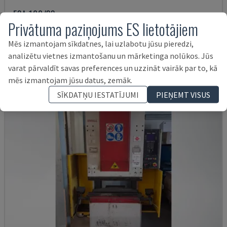
E3A 100/33
Privātuma paziņojums ES lietotājiem
IMAL - PRESES BREMZĒŠANAS MAŠĪNA
ITĀLIJA
1997
Mēs izmantojam sīkdatnes, lai uzlabotu jūsu pieredzi,
17.000 €
analizētu vietnes izmantošanu un mārketinga nolūkos. Jūs
varat pārvaldīt savas preferences un uzzināt vairāk par to, kā
mēs izmantojam jūsu datus, zemāk.
SĪKDATŅU IESTATĪJUMI
PIEŅEMT VISUS