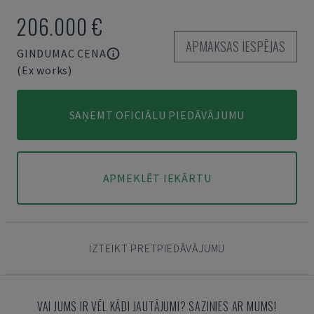
206.000 €
APMAKSAS IESPĒJAS
GINDUMAC CENA
(Ex works)
SAŅEMT OFICIĀLU PIEDĀVĀJUMU
APMEKLĒT IEKĀRTU
IZTEIKT PRETPIEDĀVĀJUMU
VAI JUMS IR VĒL KĀDI JAUTĀJUMI? SAZINIES AR MUMS!