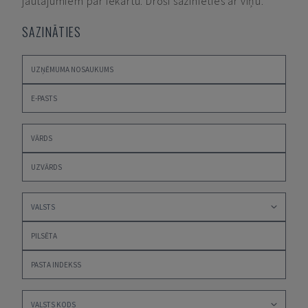
jautājumiem par iekārtu. Droši sazinieties ar viņu.
SAZINĀTIES