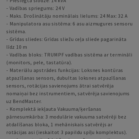
- Pieslēgtā slodze: 14 kVA
- Vadības spriegums: 24 V
- Maks. Drošinātāju nominālais lielums: 24 Max: 32 A
- Manipulatora asu sistēma: 6 asu aizmugures sensoru
sistēma.
- Grīdas sliedes: Grīdas sliežu ceļa sliede pagarināta
līdz 10 m
- Vadības bloks: TRUMPF vadības sistēma ar termināli
(monitors, pele, tastatūra).
- Materiālu apstrādes funkcijas: Loksnes kontūras
atpazīšanas sensors, dubultas loksnes atpazīšanas
sensors, rotācijas savienojums ātrai satvērēja
nomaiņai bez instrumentiem, satvērēja savienojums
uz BendMaster.
- Komplektā iekļauta Vakuuma/ķeršanas
pārnesumkārba: 3 modulārie vakuuma satvērēji bez
atdalīšanas bloka, 1 mehāniskais satvērējs ar
rotācijas asi (ieskaitot 3 papildu spīļu komplektus).