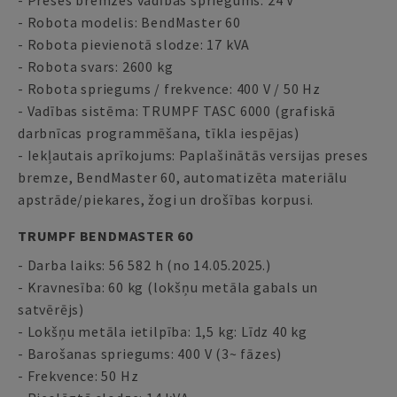
- Preses bremzes vadības spriegums: 24 V
- Robota modelis: BendMaster 60
- Robota pievienotā slodze: 17 kVA
- Robota svars: 2600 kg
- Robota spriegums / frekvence: 400 V / 50 Hz
- Vadības sistēma: TRUMPF TASC 6000 (grafiskā
darbnīcas programmēšana, tīkla iespējas)
- Iekļautais aprīkojums: Paplašinātās versijas preses
bremze, BendMaster 60, automatizēta materiālu
apstrāde/piekares, žogi un drošības korpusi.
TRUMPF BENDMASTER 60
- Darba laiks: 56 582 h (no 14.05.2025.)
- Kravnesība: 60 kg (lokšņu metāla gabals un
satvērējs)
- Lokšņu metāla ietilpība: 1,5 kg: Līdz 40 kg
- Barošanas spriegums: 400 V (3~ fāzes)
- Frekvence: 50 Hz