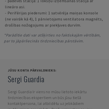
- padeves stacija: 1 lokšņu izņemšanas stacija ar
lineāro asi.
- Perifērijas piederumi: 1 satvērēja maiņas konsole
(ne vairāk kā 4), 1 pārvietojams ventilatora magnēts,
drošības nožogojums ar piekļuves durvīm.
*Parādītie dati var atšķirties no faktiskajām vērtībām,
par to jāpārliecinās tirdzniecības pārstāvim.
JŪSU KONTA PĀRVALDNIEKS:
Sergi Guardia
Sergi Guardia
Ir viens no mūsu lietoto iekārtu
tirdzniecības ekspertiem un būs jūsu tiešā
kontaktpersona, lai atbildētu uz jebkādiem