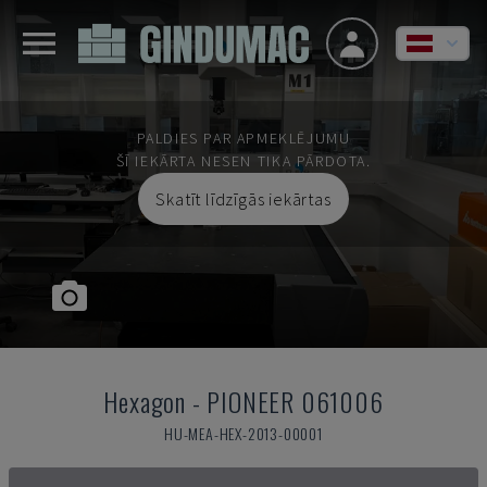
PALDIES PAR APMEKLĒJUMU
ŠĪ IEKĀRTA NESEN TIKA PĀRDOTA.
Skatīt līdzīgās iekārtas
Hexagon
-
PIONEER 061006
HU-MEA-HEX-2013-00001