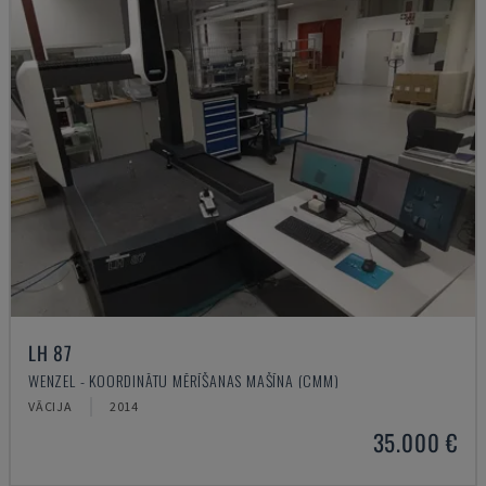
LH 87
WENZEL - KOORDINĀTU MĒRĪŠANAS MAŠĪNA (CMM)
VĀCIJA
2014
35.000 €