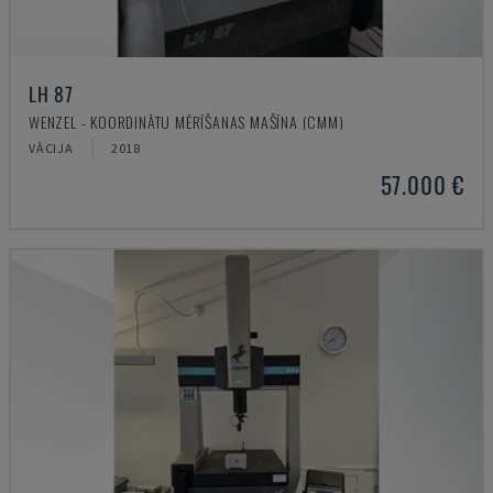
LH 87
WENZEL - KOORDINĀTU MĒRĪŠANAS MAŠĪNA (CMM)
VĀCIJA
2018
57.000 €