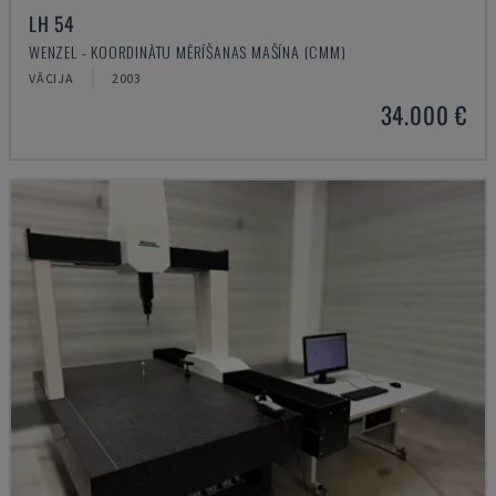
LH 54
WENZEL - KOORDINĀTU MĒRĪŠANAS MAŠĪNA (CMM)
VĀCIJA
2003
34.000 €