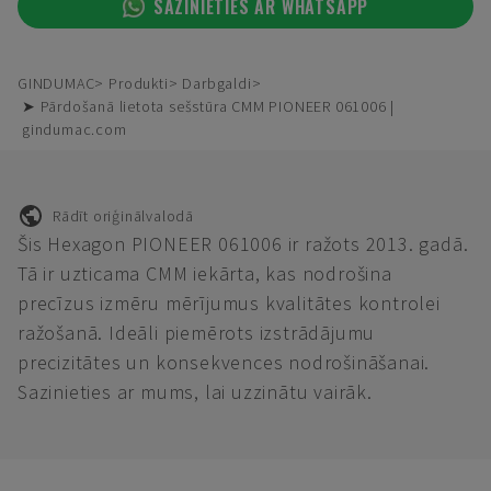
SAZINIETIES AR WHATSAPP
GINDUMAC
Produkti
Darbgaldi
➤ Pārdošanā lietota sešstūra CMM PIONEER 061006 |
gindumac.com
Rādīt oriģinālvalodā
Šis Hexagon PIONEER 061006 ir ražots 2013. gadā.
Tā ir uzticama CMM iekārta, kas nodrošina
precīzus izmēru mērījumus kvalitātes kontrolei
ražošanā. Ideāli piemērots izstrādājumu
precizitātes un konsekvences nodrošināšanai.
Sazinieties ar mums, lai uzzinātu vairāk.