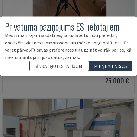
Privātuma paziņojums ES lietotājiem
Mēs izmantojam sīkdatnes, lai uzlabotu jūsu pieredzi,
analizētu vietnes izmantošanu un mārketinga nolūkos. Jūs
varat pārvaldīt savas preferences un uzzināt vairāk par to, kā
WM C3000
mēs izmantojam jūsu datus, zemāk.
KEYENCE - KOORDINĀTU MĒRĪŠANAS MAŠĪNA (CMM)
SĪKDATŅU IESTATĪJUMI
PIEŅEMT VISUS
VĀCIJA
2020
25.000 €