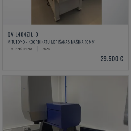
QV-L404Z1L-D
MITUTOYO - KOORDINĀTU MĒRĪŠANAS MAŠĪNA (CMM)
LIHTENŠTEINA
2020
29.500 €