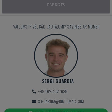
PĀRDOTS
VAI JUMS IR VĒL KĀDI JAUTĀJUMI? SAZINIES AR MUMS!
SERGI GUARDIA
+49 162 4027635
S.GUARDIA@GINDUMAC.COM