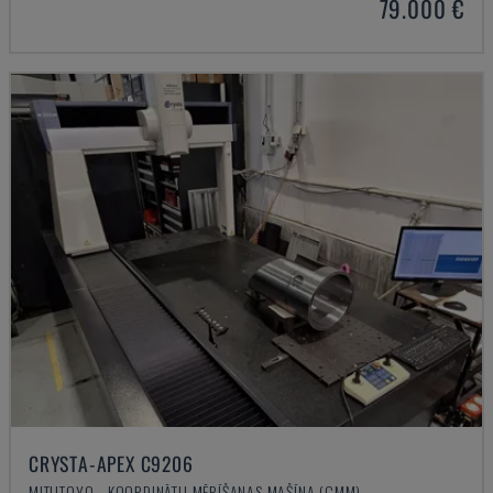
79.000 €
CRYSTA-APEX C9206
MITUTOYO - KOORDINĀTU MĒRĪŠANAS MAŠĪNA (CMM)