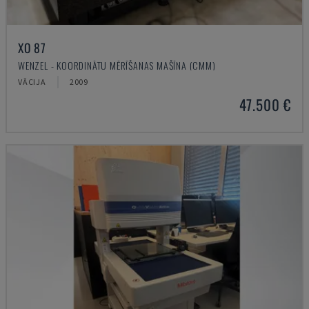
XO 87
WENZEL - KOORDINĀTU MĒRĪŠANAS MAŠĪNA (CMM)
VĀCIJA
2009
47.500 €