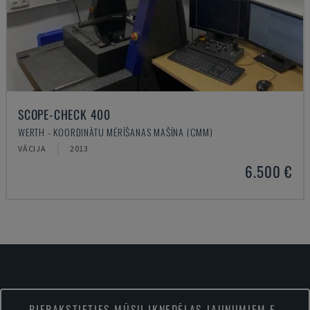
SCOPE-CHECK 400
WERTH - KOORDINĀTU MĒRĪŠANAS MAŠĪNA (CMM)
VĀCIJA
2013
6.500 €
PIERAKSTIETIES MŪSU IKNEDĒĻAS JAUNUMIEM E-