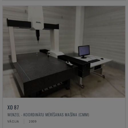
XO 87
WENZEL - KOORDINĀTU MĒRĪŠANAS MAŠĪNA (CMM)
VĀCIJA
2009