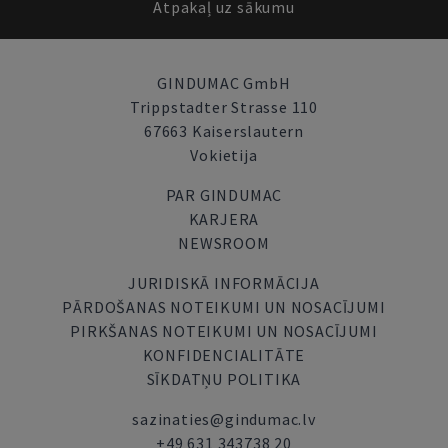
Atpakaļ uz sākumu
GINDUMAC GmbH
Trippstadter Strasse 110
67663 Kaiserslautern
Vokietija
PAR GINDUMAC
KARJERA
NEWSROOM
JURIDISKĀ INFORMĀCIJA
PĀRDOŠANAS NOTEIKUMI UN NOSACĪJUMI
PIRKŠANAS NOTEIKUMI UN NOSACĪJUMI
KONFIDENCIALITĀTE
SĪKDATŅU POLITIKA
sazinaties@gindumac.lv
+49 631 343738 20