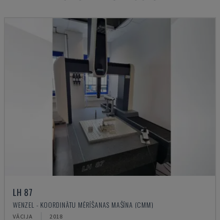
LH 87
WENZEL - KOORDINĀTU MĒRĪŠANAS MAŠĪNA (CMM)
VĀCIJA
2018