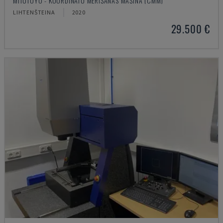
MITUTOYO - KOORDINĀTU MĒRĪŠANAS MAŠĪNA (CMM)
LIHTENŠTEINA
2020
29.500 €