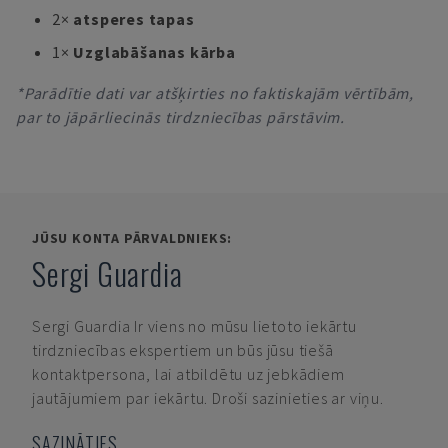
2×
atsperes tapas
1×
Uzglabāšanas kārba
*Parādītie dati var atšķirties no faktiskajām vērtībām,
par to jāpārliecinās tirdzniecības pārstāvim.
JŪSU KONTA PĀRVALDNIEKS:
Sergi Guardia
Sergi Guardia
Ir viens no mūsu lietoto iekārtu
tirdzniecības ekspertiem un būs jūsu tiešā
kontaktpersona, lai atbildētu uz jebkādiem
jautājumiem par iekārtu. Droši sazinieties ar viņu.
SAZINĀTIES