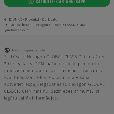
SAZINIETIES AR WHATSAPP
GINDUMAC
Produkti
Darbgaldi
➤ Pārdod lietotu Hexagon GLOBAL CLASSIC CMM |
gindumac.com
Rādīt oriģinālvalodā
Šis trīsasu Hexagon GLOBAL CLASSIC tika ražots
2019. gadā. Šī CMM mašīna ir ideāli piemērota
precīziem mērījumiem un ir uzticams risinājums
kvalitātes kontroles procesu uzlabošanai.
Apsveriet iespēju iegādāties šo Hexagon GLOBAL
CLASSIC CMM mašīnu. Sazinieties ar mums, lai
iegūtu vairāk informācijas.