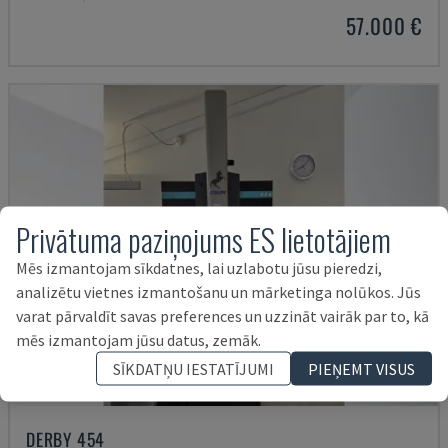
57.000 €
Privātuma paziņojums ES lietotājiem
Mēs izmantojam sīkdatnes, lai uzlabotu jūsu pieredzi,
analizētu vietnes izmantošanu un mārketinga nolūkos. Jūs
varat pārvaldīt savas preferences un uzzināt vairāk par to, kā
mēs izmantojam jūsu datus, zemāk.
SĪKDATŅU IESTATĪJUMI
PIEŅEMT VISUS
DERBY 454