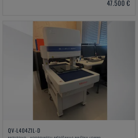
47.500 €
QV-L404Z1L-D