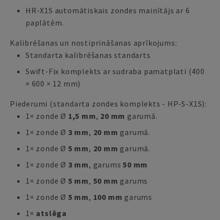
HR-X1S automātiskais zondes mainītājs ar 6
paplātēm.
Kalibrēšanas un nostiprināšanas aprīkojums:
Standarta kalibrēšanas standarts
Swift-Fix komplekts ar sudraba pamatplati (400
× 600 × 12 mm)
Piederumi (standarta zondes komplekts - HP-S-X1S):
1× zonde Ø
1,5 mm
,
20 mm
garumā.
1× zonde Ø
3 mm
,
20 mm
garumā.
1× zonde Ø
5 mm
,
20 mm
garumā.
1× zonde Ø
3 mm
, garums
50 mm
1× zonde Ø
5 mm
,
50 mm
garums
1× zonde Ø
5 mm
,
100 mm
garums
1×
atslēga