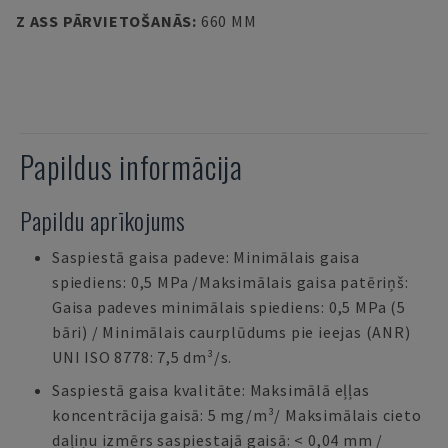
Z ASS PĀRVIETOŠANĀS
:
660 MM
Papildus informācija
Papildu aprīkojums
Saspiestā gaisa padeve: Minimālais gaisa
spiediens: 0,5 MPa /Maksimālais gaisa patēriņš:
Gaisa padeves minimālais spiediens: 0,5 MPa (5
bāri) / Minimālais caurplūdums pie ieejas (ANR)
UNI ISO 8778: 7,5 dm³/s.
Saspiestā gaisa kvalitāte: Maksimālā eļļas
koncentrācija gaisā: 5 mg/m³/ Maksimālais cieto
daļiņu izmērs saspiestajā gaisā: < 0,04 mm /