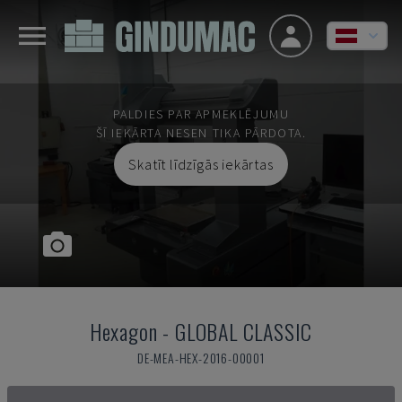
PALDIES PAR APMEKLĒJUMU
ŠĪ IEKĀRTA NESEN TIKA PĀRDOTA.
Skatīt līdzīgās iekārtas
Hexagon
-
GLOBAL CLASSIC
DE-MEA-HEX-2016-00001