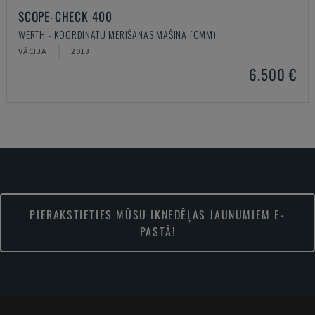
SCOPE-CHECK 400
WERTH - KOORDINĀTU MĒRĪŠANAS MAŠĪNA (CMM)
VĀCIJA
2013
6.500 €
PIERAKSTIETIES MŪSU IKNEDĒĻAS JAUNUMIEM E-
PASTĀ!