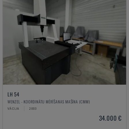
LH 54
WENZEL - KOORDINĀTU MĒRĪŠANAS MAŠĪNA (CMM)
VĀCIJA
2003
34.000 €