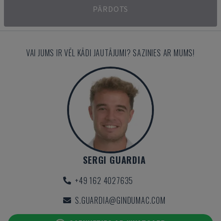
PĀRDOTS
VAI JUMS IR VĒL KĀDI JAUTĀJUMI? SAZINIES AR MUMS!
SERGI GUARDIA
+49 162 4027635
S.GUARDIA@GINDUMAC.COM