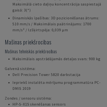
Maksimālā cieto daļiņu koncentrācija saspiestajā
gaisā: 3(*)
Dinamiskās īpašības: 3D pozicionēšanas ātrums:
510 mm/s / Maksimālais paātrinājums: 1700
mm/s² / Izšķirtspēja: 0,039 µm
Mašīnas priekšrocības
Mašīnas tehniskās priekšrocības
Maksimālais apstrādājamās detaļas svars: 900 kg
Galvenā sistēma:
Dell Precision Tower 5820 darbstacija
Iepriekš instalēta mērījumu programmatūra PC-
DMIS 2019
Zondes / sensoru sistēma:
HP-S-X1S skenēšanas sensors