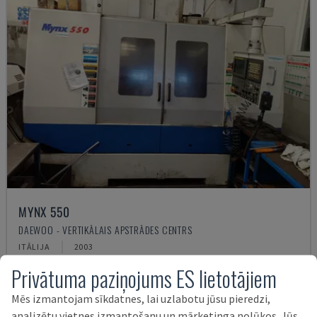
MYNX 550
DAEWOO - VERTIKĀLAIS APSTRĀDES CENTRS
ITĀLIJA
2003
21.000 €
Privātuma paziņojums ES lietotājiem
Mēs izmantojam sīkdatnes, lai uzlabotu jūsu pieredzi,
analizētu vietnes izmantošanu un mārketinga nolūkos. Jūs