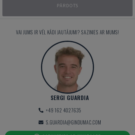
PĀRDOTS
VAI JUMS IR VĒL KĀDI JAUTĀJUMI? SAZINIES AR MUMS!
SERGI GUARDIA
+49 162 4027635
S.GUARDIA@GINDUMAC.COM