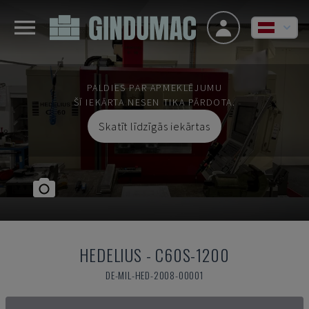
PALDIES PAR APMEKLĒJUMU
ŠĪ IEKĀRTA NESEN TIKA PĀRDOTA.
Skatīt līdzīgās iekārtas
HEDELIUS
-
C60S-1200
DE-MIL-HED-2008-00001