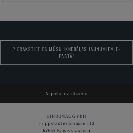
PIERAKSTIETIES MŪSU IKNEDĒĻAS JAUNUMIEM E-
PASTĀ!
Atpakaļ uz sākumu
GINDUMAC GmbH
Trippstadter Strasse 110
67663 Kaiserslautern