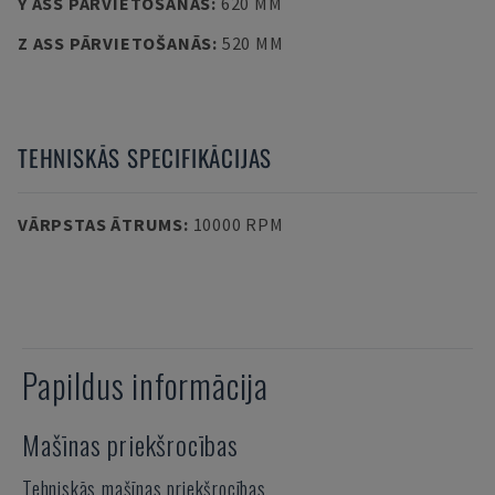
Y ASS PĀRVIETOŠANĀS
:
620 MM
Z ASS PĀRVIETOŠANĀS
:
520 MM
TEHNISKĀS SPECIFIKĀCIJAS
VĀRPSTAS ĀTRUMS
:
10000 RPM
Papildus informācija
Mašīnas priekšrocības
Tehniskās mašīnas priekšrocības