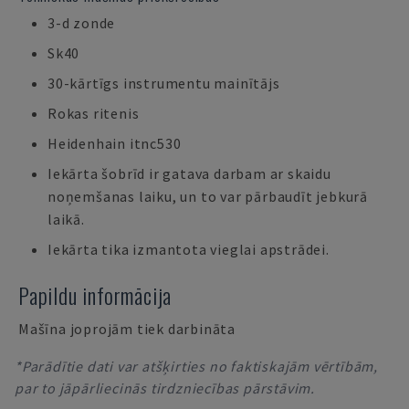
3-d zonde
Sk40
30-kārtīgs instrumentu mainītājs
Rokas ritenis
Heidenhain itnc530
Iekārta šobrīd ir gatava darbam ar skaidu
noņemšanas laiku, un to var pārbaudīt jebkurā
laikā.
Iekārta tika izmantota vieglai apstrādei.
Papildu informācija
Mašīna joprojām tiek darbināta
*Parādītie dati var atšķirties no faktiskajām vērtībām,
par to jāpārliecinās tirdzniecības pārstāvim.