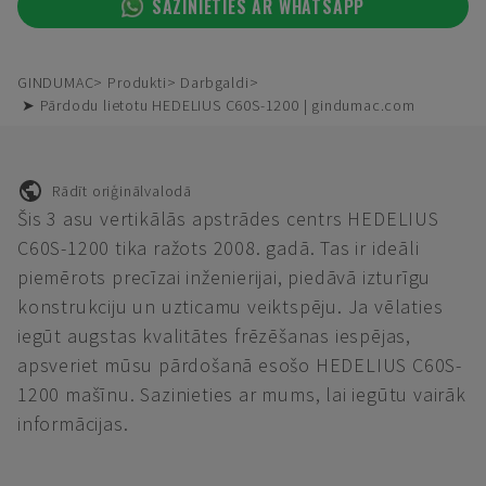
SAZINIETIES AR WHATSAPP
GINDUMAC
Produkti
Darbgaldi
➤ Pārdodu lietotu HEDELIUS C60S-1200 | gindumac.com
Rādīt oriģinālvalodā
Šis 3 asu vertikālās apstrādes centrs HEDELIUS
C60S-1200 tika ražots 2008. gadā. Tas ir ideāli
piemērots precīzai inženierijai, piedāvā izturīgu
konstrukciju un uzticamu veiktspēju. Ja vēlaties
iegūt augstas kvalitātes frēzēšanas iespējas,
apsveriet mūsu pārdošanā esošo HEDELIUS C60S-
1200 mašīnu. Sazinieties ar mums, lai iegūtu vairāk
informācijas.