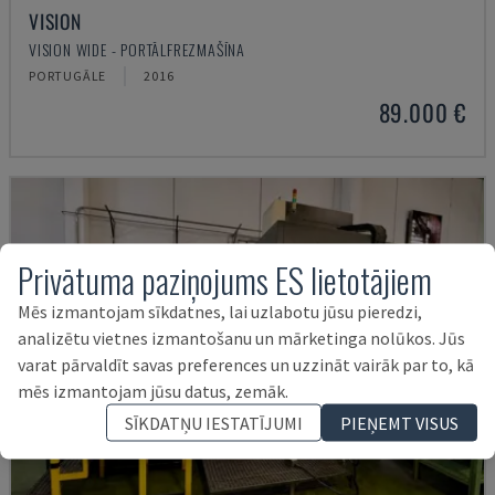
VISION
VISION WIDE - PORTĀLFREZMAŠĪNA
PORTUGĀLE
2016
89.000 €
Privātuma paziņojums ES lietotājiem
Mēs izmantojam sīkdatnes, lai uzlabotu jūsu pieredzi,
analizētu vietnes izmantošanu un mārketinga nolūkos. Jūs
varat pārvaldīt savas preferences un uzzināt vairāk par to, kā
mēs izmantojam jūsu datus, zemāk.
SĪKDATŅU IESTATĪJUMI
PIEŅEMT VISUS