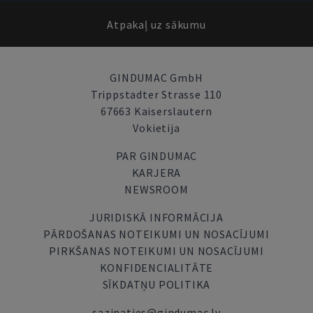
Atpakaļ uz sākumu
GINDUMAC GmbH
Trippstadter Strasse 110
67663 Kaiserslautern
Vokietija
PAR GINDUMAC
KARJERA
NEWSROOM
JURIDISKĀ INFORMĀCIJA
PĀRDOŠANAS NOTEIKUMI UN NOSACĪJUMI
PIRKŠANAS NOTEIKUMI UN NOSACĪJUMI
KONFIDENCIALITĀTE
SĪKDATŅU POLITIKA
sazinaties@gindumac.lv