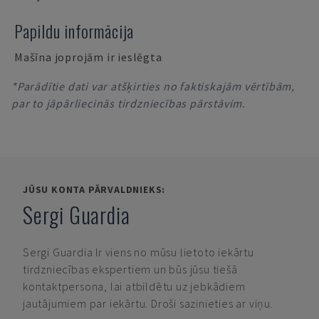
Papildu informācija
Mašīna joprojām ir ieslēgta
*Parādītie dati var atšķirties no faktiskajām vērtībām,
par to jāpārliecinās tirdzniecības pārstāvim.
JŪSU KONTA PĀRVALDNIEKS:
Sergi Guardia
Sergi Guardia
Ir viens no mūsu lietoto iekārtu
tirdzniecības ekspertiem un būs jūsu tiešā
kontaktpersona, lai atbildētu uz jebkādiem
jautājumiem par iekārtu. Droši sazinieties ar viņu.