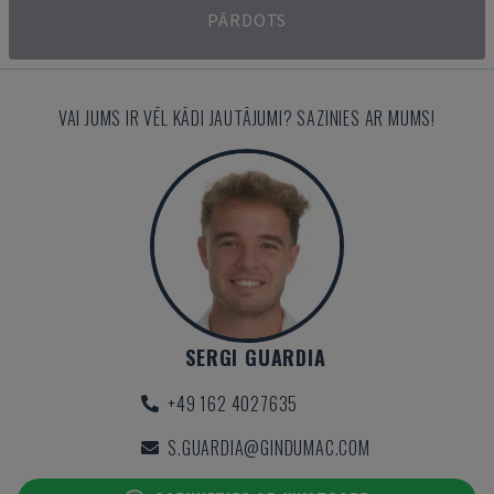
PĀRDOTS
VAI JUMS IR VĒL KĀDI JAUTĀJUMI? SAZINIES AR MUMS!
SERGI GUARDIA
+49 162 4027635
S.GUARDIA@GINDUMAC.COM