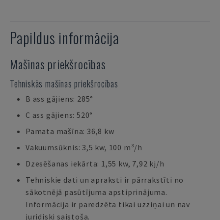
Papildus informācija
Mašīnas priekšrocības
Tehniskās mašīnas priekšrocības
B ass gājiens: 285°
C ass gājiens: 520°
Pamata mašīna: 36,8 kw
Vakuumsūknis: 3,5 kw, 100 m³/h
Dzesēšanas iekārta: 1,55 kw, 7,92 kj/h
Tehniskie dati un apraksti ir pārrakstīti no
sākotnējā pasūtījuma apstiprinājuma.
Informācija ir paredzēta tikai uzziņai un nav
juridiski saistoša.