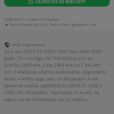
SAZINIETIES AR WHATSAPP
GINDUMAC
Produkti
Darbgaldi
➤ Pārdod lietotu GEISS FZ 2000 x 1000 | gindumac.com
Rādīt oriģinālvalodā
Šis 5 asu GEISS FZ 2000 x 1000 tika ražots 2000.
gadā. Tā ir izturīga CNC frēzmašīna ar X ass
kustību 2450 mm, Y ass 1400 mm un Z ass 800
mm. Frēzēšanas vārpsta maksimālais apgriezienu
skaits ir 45000 apgr./min, un tās jauda ir 6 kW.
Apsveriet iespēju iegādāties šo GEISS FZ 2000 x
1000 CNC frēzmašīnu. Sazinieties ar mums, lai
iegūtu vairāk informācijas par šo mašīnu.