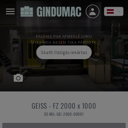
PALDIES PAR APMEKLĒJUMU
ŠĪ IEKĀRTA NESEN TIKA PĀRDOTA.
Skatīt līdzīgās iekārtas
GEISS
-
FZ 2000 x 1000
DE-MIL-GEI-2000-00001