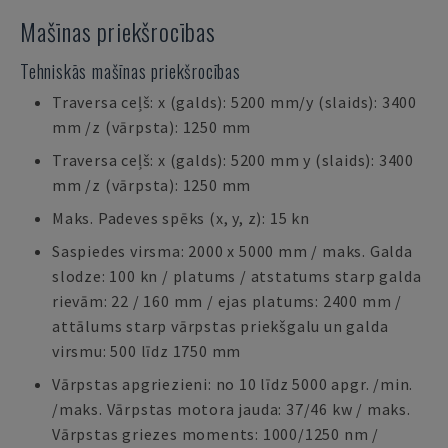
Mašīnas priekšrocības
Tehniskās mašīnas priekšrocības
Traversa ceļš: x (galds): 5200 mm/y (slaids): 3400
mm /z (vārpsta): 1250 mm
Traversa ceļš: x (galds): 5200 mm y (slaids): 3400
mm /z (vārpsta): 1250 mm
Maks. Padeves spēks (x, y, z): 15 kn
Saspiedes virsma: 2000 x 5000 mm / maks. Galda
slodze: 100 kn / platums / atstatums starp galda
rievām: 22 / 160 mm / ejas platums: 2400 mm /
attālums starp vārpstas priekšgalu un galda
virsmu: 500 līdz 1750 mm
Vārpstas apgriezieni: no 10 līdz 5000 apgr. /min.
/maks. Vārpstas motora jauda: 37/46 kw / maks.
Vārpstas griezes moments: 1000/1250 nm /