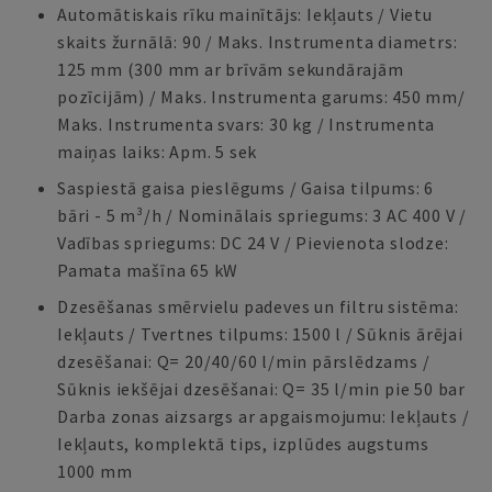
Automātiskais rīku mainītājs: Iekļauts / Vietu
skaits žurnālā: 90 / Maks. Instrumenta diametrs:
125 mm (300 mm ar brīvām sekundārajām
pozīcijām) / Maks. Instrumenta garums: 450 mm/
Maks. Instrumenta svars: 30 kg / Instrumenta
maiņas laiks: Apm. 5 sek
Saspiestā gaisa pieslēgums / Gaisa tilpums: 6
bāri - 5 m³/h / Nominālais spriegums: 3 AC 400 V /
Vadības spriegums: DC 24 V / Pievienota slodze:
Pamata mašīna 65 kW
Dzesēšanas smērvielu padeves un filtru sistēma:
Iekļauts / Tvertnes tilpums: 1500 l / Sūknis ārējai
dzesēšanai: Q= 20/40/60 l/min pārslēdzams /
Sūknis iekšējai dzesēšanai: Q= 35 l/min pie 50 bar
Darba zonas aizsargs ar apgaismojumu: Iekļauts /
Iekļauts, komplektā tips, izplūdes augstums
1000 mm