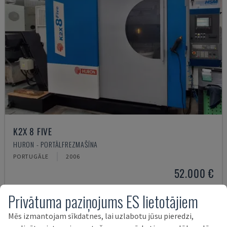
K2X 8 FIVE
HURON - PORTĀLFREZMAŠĪNA
PORTUGĀLE
2006
52.000 €
Privātuma paziņojums ES lietotājiem
Mēs izmantojam sīkdatnes, lai uzlabotu jūsu pieredzi,