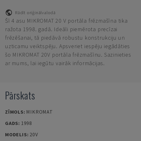
Rādīt oriģinālvalodā
Šī 4 asu MIKROMAT 20 V portāla frēzmašīna tika
ražota 1998. gadā. Ideāli piemērota precīzai
frēzēšanai, tā piedāvā robustu konstrukciju un
uzticamu veiktspēju. Apsveriet iespēju iegādāties
šo MIKROMAT 20V portāla frēzmašīnu. Sazinieties
ar mums, lai iegūtu vairāk informācijas.
Pārskats
ZĪMOLS
:
MIKROMAT
GADS
:
1998
MODELIS
:
20V