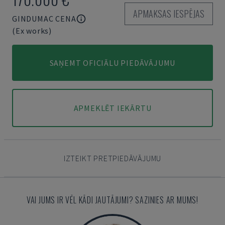
APMAKSAS IESPĒJAS
GINDUMAC CENA
(Ex works)
SAŅEMT OFICIĀLU PIEDĀVĀJUMU
APMEKLĒT IEKĀRTU
IZTEIKT PRETPIEDĀVĀJUMU
VAI JUMS IR VĒL KĀDI JAUTĀJUMI? SAZINIES AR MUMS!