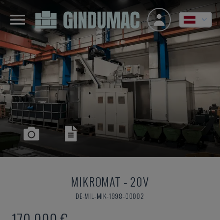
MIKROMAT
-
20V
DE-MIL-MIK-1998-00002
170.000 €