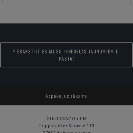
PIERAKSTIETIES MŪSU IKNEDĒĻAS JAUNUMIEM E-
PASTĀ!
Atpakaļ uz sākumu
GINDUMAC GmbH
Trippstadter Strasse 110
67663 Kaiserslautern