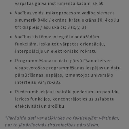
vārpstas galva instrumenta kātam: sk 50
Vadības veids: mikroprocesora vadība siemens
sinumerik 840d / ekrāns: krāsu ekrāns 10. 4 collu
tft displejs / asu skaits: 3 (x, y, z)
Vadības sistēma: integrēta ar dažādām
funkcijām, ieskaitot vārpstas orientāciju,
interpolāciju un elektronisko rokratu
Programmēšana un datu pārsūtīšana: ietver
visaptverošas programmēšanas iespējas un datu
pārsūtīšanas iespējas, izmantojot universālo
interfeisu v24/rs-232
Piederumi: iekļauti vairāki piederumi un papildu
ierīces funkcijas, koncentrējoties uz uzlabotu
efektivitāti un drošību
*Parādītie dati var atšķirties no faktiskajām vērtībām,
par to jāpārliecinās tirdzniecības pārstāvim.