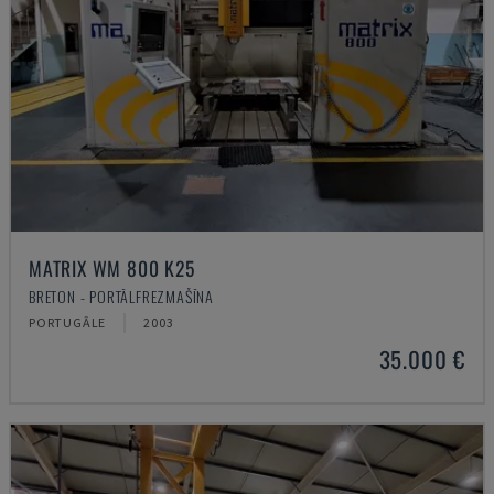
MATRIX WM 800 K25
BRETON - PORTĀLFREZMAŠĪNA
PORTUGĀLE
2003
35.000 €