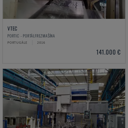
VTEC
PORTIC - PORTĀLFREZMAŠĪNA
PORTUGĀLE
2016
141.000 €