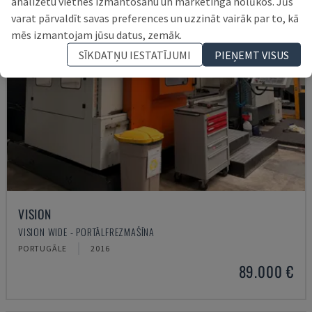
analizētu vietnes izmantošanu un mārketinga nolūkos. Jūs
varat pārvaldīt savas preferences un uzzināt vairāk par to, kā
mēs izmantojam jūsu datus, zemāk.
SĪKDATŅU IESTATĪJUMI
PIEŅEMT VISUS
VISION
VISION WIDE - PORTĀLFREZMAŠĪNA
PORTUGĀLE
2016
89.000 €