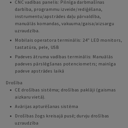
CNC vadības panelis: Pilnīga darbmašīnas
darbība, programmu izveide/rediģēšana,
instrumentu/apstrādes daļu pārvaldība,
manuālās komandas, vakuuma/gaisa/aizsargu
uzraudzība.
Mobilais operatora terminālis: 24" LED monitors,
tastatūra, pele, USB
Padeves ātruma vadības terminālis: Manuālās
padeves pārslēgšanas potenciometrs; mainīga
padeve apstrādes laikā
Drošība
CE drošības sistēma; drošības paklāji (gaismas
aizkaru vietā).
Avārijas apturēšanas sistēma
Drošības žogs kreisajā pusē; durvju drošības
uzraudzība