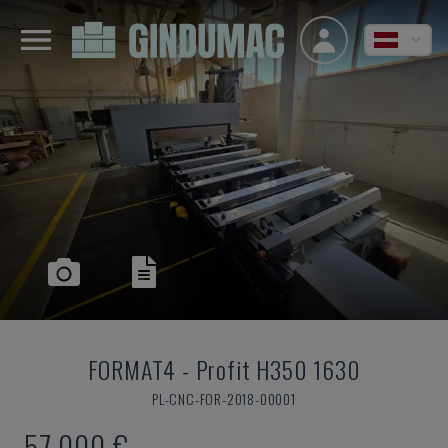
FORMAT4
-
Profit H350 1630
PL-CNC-FOR-2018-00001
57.000 €