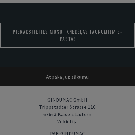
PIERAKSTIETIES MŪSU IKNEDĒĻAS JAUNUMIEM E-
PASTĀ!
Atpakaļ uz sākumu
GINDUMAC GmbH
Trippstadter Strasse 110
67663 Kaiserslautern
Vokietija
PAR GINDUMAC