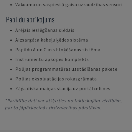
Vakuuma un saspiestā gaisa uzraudzības sensori
Papildu aprīkojums
Ārējais ieslēgšanas slēdzis
Aizsargāta kabeļu ķēdes sistēma
Papildu A un C ass bloķēšanas sistēma
Instrumentu apkopes komplekts
Polijas programmatūras uzstādīšanas pakete
Polijas ekspluatācijas rokasgrāmata
Zāģa diska maiņas stacija uz portālceltnes
*Parādītie dati var atšķirties no faktiskajām vērtībām,
par to jāpārliecinās tirdzniecības pārstāvim.