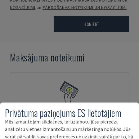
KONFIDENCIALITĀTES POLITIKA
,
PIRKŠANAS NOTEIKUMI UN
NOSACĪJUMI
un
PĀRDOŠANAS NOTEIKUMI UN NOSACĪJUMI
IESNIEGT
Maksājuma noteikumi
Privātuma paziņojums ES lietotājiem
AVANSA MAKSĀJUMI
Mēs izmantojam sīkdatnes, lai uzlabotu jūsu pieredzi,
analizētu vietnes izmantošanu un mārketinga nolūkos. Jūs
varat pārvaldīt savas preferences un uzzināt vairāk par to, kā