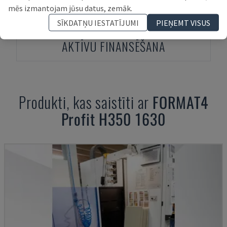
mēs izmantojam jūsu datus, zemāk.
SĪKDATŅU IESTATĪJUMI
PIEŅEMT VISUS
AKTĪVU FINANSĒŠANA
Produkti, kas saistīti ar
FORMAT4
Profit H350 1630