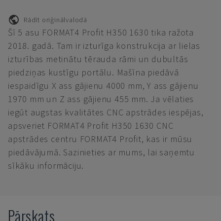
Rādīt oriģinālvalodā
Šī 5 asu FORMAT4 Profit H350 1630 tika ražota
2018. gadā. Tam ir izturīga konstrukcija ar lielas
izturības metinātu tērauda rāmi un dubultās
piedziņas kustīgu portālu. Mašīna piedāvā
iespaidīgu X ass gājienu 4000 mm, Y ass gājienu
1970 mm un Z ass gājienu 455 mm. Ja vēlaties
iegūt augstas kvalitātes CNC apstrādes iespējas,
apsveriet FORMAT4 Profit H350 1630 CNC
apstrādes centru FORMAT4 Profit, kas ir mūsu
piedāvājumā. Sazinieties ar mums, lai saņemtu
sīkāku informāciju.
Pārskats