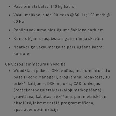
Pastiprināti balsti (40 kg katrs)
Vakuumsūkņa jauda: 90 m³/h @ 50 Hz; 108 m³/h @
60 Hz
Papildu vakuuma pieslēgums šablona darbiem
Kontrolējams saspiestais gaiss rāmja skavām
Neatkarīga vakuuma/gaisa pārslēgšana katrai
konsolei
CNC programmatūra un vadība
WoodFlash pakete: CNC vadība, instrumentu datu
bāze (Tecno Manager), programmu redaktors, 3D
priekšskatījums, DXF imports, CAD funkcijas
(rotācija/spoguļattēls/skalojums/kopēšana),
gravēšana, kabatas frēzēšana, parametriskā un
absolūtā/inkrementālā programmēšana,
apstrādes optimizācija.