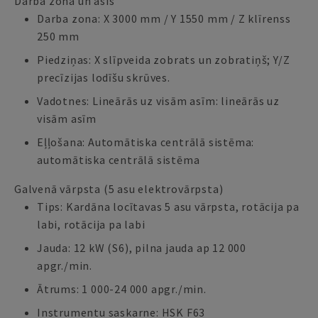
Darba zona un asis
Darba zona: X 3000 mm / Y 1550 mm / Z klīrenss
250 mm
Piedziņas: X slīpveida zobrats un zobratiņš; Y/Z
precīzijas lodīšu skrūves.
Vadotnes: Lineārās uz visām asīm: lineārās uz
visām asīm
Eļļošana: Automātiska centrālā sistēma:
automātiska centrālā sistēma
Galvenā vārpsta (5 asu elektrovārpsta)
Tips: Kardāna locītavas 5 asu vārpsta, rotācija pa
labi, rotācija pa labi
Jauda: 12 kW (S6), pilna jauda ap 12 000
apgr./min.
Ātrums: 1 000-24 000 apgr./min.
Instrumentu saskarne: HSK F63