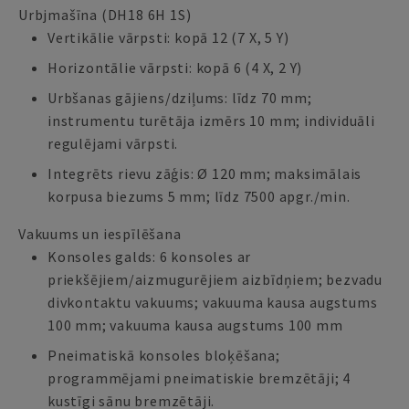
Urbjmašīna (DH18 6H 1S)
Vertikālie vārpsti: kopā 12 (7 X, 5 Y)
Horizontālie vārpsti: kopā 6 (4 X, 2 Y)
Urbšanas gājiens/dziļums: līdz 70 mm;
instrumentu turētāja izmērs 10 mm; individuāli
regulējami vārpsti.
Integrēts rievu zāģis: Ø 120 mm; maksimālais
korpusa biezums 5 mm; līdz 7500 apgr./min.
Vakuums un iespīlēšana
Konsoles galds: 6 konsoles ar
priekšējiem/aizmugurējiem aizbīdņiem; bezvadu
divkontaktu vakuums; vakuuma kausa augstums
100 mm; vakuuma kausa augstums 100 mm
Pneimatiskā konsoles bloķēšana;
programmējami pneimatiskie bremzētāji; 4
kustīgi sānu bremzētāji.