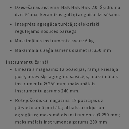
Dzesēšanas sistēma: HSK HSK HSK 2.0: Šķidruma
dzesēšana; keramikas gultņi ar gaisa dzesēšanu.
Integrēts agregāta turētājs; elektriski
regulējams nosūces pārsegs
Maksimālais instrumenta svars: 6 kg
Maksimālais zāģa asmens diametrs: 350 mm
Instrumentu žurnāli
Lineārais magazīns: 12 pozīcijas, rāmja kreisajā
pusē; atsevišķs agregātu savācējs; maksimālais
instrumentu Ø 250 mm; maksimālais
instrumentu garums 240 mm.
Rotējošo disku magazīns: 18 pozīcijas uz
pārvietojamā portāla; atbalsta urbjus un
agregātus; maksimālais instrumenta Ø 250 mm;
maksimālais instrumenta garums 280 mm