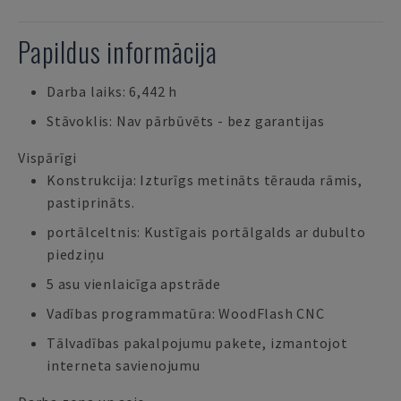
Papildus informācija
Darba laiks: 6,442 h
Stāvoklis: Nav pārbūvēts - bez garantijas
Vispārīgi
Konstrukcija: Izturīgs metināts tērauda rāmis,
pastiprināts.
portālceltnis: Kustīgais portālgalds ar dubulto
piedziņu
5 asu vienlaicīga apstrāde
Vadības programmatūra: WoodFlash CNC
Tālvadības pakalpojumu pakete, izmantojot
interneta savienojumu