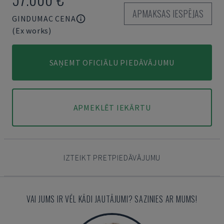
APMAKSAS IESPĒJAS
GINDUMAC CENA
(Ex works)
SAŅEMT OFICIĀLU PIEDĀVĀJUMU
APMEKLĒT IEKĀRTU
IZTEIKT PRETPIEDĀVĀJUMU
VAI JUMS IR VĒL KĀDI JAUTĀJUMI? SAZINIES AR MUMS!