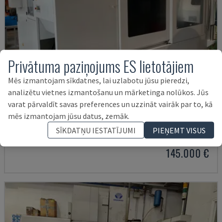
Privātuma paziņojums ES lietotājiem
Mēs izmantojam sīkdatnes, lai uzlabotu jūsu pieredzi,
analizētu vietnes izmantošanu un mārketinga nolūkos. Jūs
varat pārvaldīt savas preferences un uzzināt vairāk par to, kā
U5-1530
mēs izmantojam jūsu datus, zemāk.
SPINNER - VERTIKĀLAIS APSTRĀDES CENTRS
SĪKDATŅU IESTATĪJUMI
PIEŅEMT VISUS
VĀCIJA
2021
6.000 HRS
145.000 €