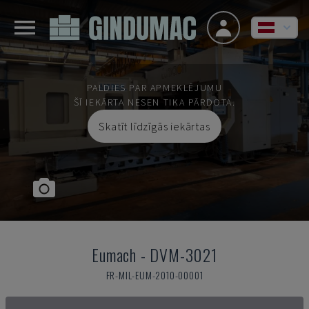
PALDIES PAR APMEKLĒJUMU
ŠĪ IEKĀRTA NESEN TIKA PĀRDOTA.
Skatīt līdzīgās iekārtas
Eumach
-
DVM-3021
FR-MIL-EUM-2010-00001