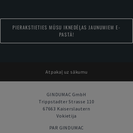
PIERAKSTIETIES MŪSU IKNEDĒĻAS JAUNUMIEM E-
PASTĀ!
Atpakaļ uz sākumu
GINDUMAC GmbH
Trippstadter Strasse 110
67663 Kaiserslautern
Vokietija
PAR GINDUMAC