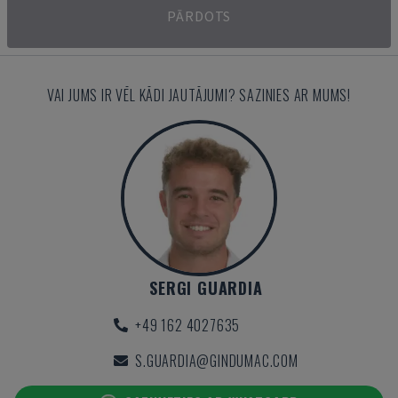
PĀRDOTS
VAI JUMS IR VĒL KĀDI JAUTĀJUMI? SAZINIES AR MUMS!
SERGI GUARDIA
+49 162 4027635
S.GUARDIA@GINDUMAC.COM