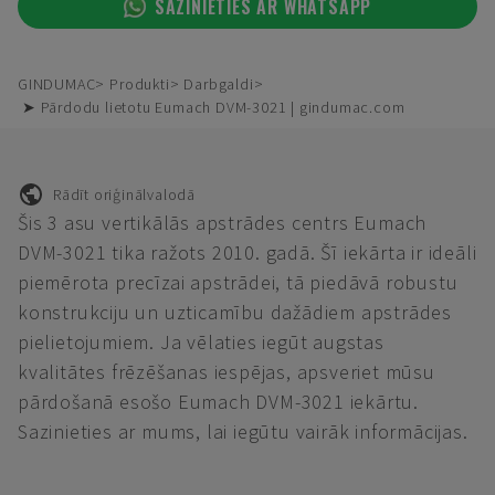
SAZINIETIES AR WHATSAPP
GINDUMAC
Produkti
Darbgaldi
➤ Pārdodu lietotu Eumach DVM-3021 | gindumac.com
Rādīt oriģinālvalodā
Šis 3 asu vertikālās apstrādes centrs Eumach
DVM-3021 tika ražots 2010. gadā. Šī iekārta ir ideāli
piemērota precīzai apstrādei, tā piedāvā robustu
konstrukciju un uzticamību dažādiem apstrādes
pielietojumiem. Ja vēlaties iegūt augstas
kvalitātes frēzēšanas iespējas, apsveriet mūsu
pārdošanā esošo Eumach DVM-3021 iekārtu.
Sazinieties ar mums, lai iegūtu vairāk informācijas.