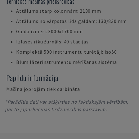
Tehniskās mašīnas priekšrocības
Attālums starp kolonnām: 2130 mm
Attālums no vārpstas līdz galdam: 130/830 mm
Galda izmēri: 3000x1700 mm
Izlases rīku žurnāls: 40 stacijas
Komplektā 500 instrumentu turētāji: iso50
Blum lāzerinstrumentu mērīšanas sistēma
Papildu informācija
Mašīna joprojām tiek darbināta
*Parādītie dati var atšķirties no faktiskajām vērtībām,
par to jāpārliecinās tirdzniecības pārstāvim.