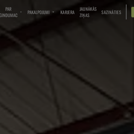
PAR
JAUNĀKĀS
PAKALPOJUMI
KARJERA
SAZINĀTIES
GINDUMAC
ZIŅAS