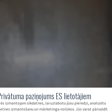
Privātuma paziņojums ES lietotājiem
ēs izmantojam sīkdatnes, lai uzlabotu jūsu pieredzi, analizētu
ietnes izmantošanu un mārketinga nolūkos. Jūs varat pārvaldīt