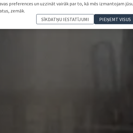
avas preferences un uzzināt vairāk par to, kā mēs izmantojam jūs
atus, zemāk.
SĪKDATŅU IESTATĪJUMI
PIEŅEMT VISUS