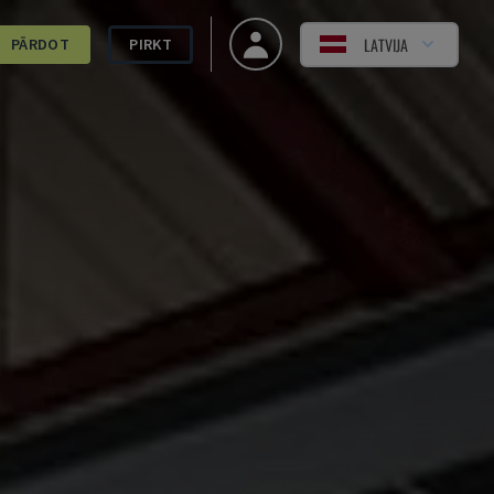
LATVIJA
PĀRDOT
PIRKT