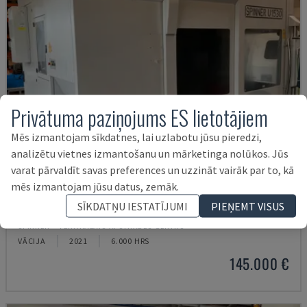
Privātuma paziņojums ES lietotājiem
Mēs izmantojam sīkdatnes, lai uzlabotu jūsu pieredzi,
analizētu vietnes izmantošanu un mārketinga nolūkos. Jūs
varat pārvaldīt savas preferences un uzzināt vairāk par to, kā
mēs izmantojam jūsu datus, zemāk.
U5-1530
SĪKDATŅU IESTATĪJUMI
PIEŅEMT VISUS
SPINNER - VERTIKĀLAIS APSTRĀDES CENTRS
VĀCIJA
2021
6.000 HRS
145.000 €