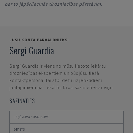
par to jāpārliecinās tirdzniecības pārstāvim.
JŪSU KONTA PĀRVALDNIEKS:
Sergi Guardia
Sergi Guardia
Ir viens no mūsu lietoto iekārtu
tirdzniecības ekspertiem un būs jūsu tiešā
kontaktpersona, lai atbildētu uz jebkādiem
jautājumiem par iekārtu. Droši sazinieties ar viņu.
SAZINĀTIES