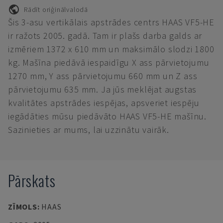
Rādīt oriģinālvalodā
Šis 3-asu vertikālais apstrādes centrs HAAS VF5-HE
ir ražots 2005. gadā. Tam ir plašs darba galds ar
izmēriem 1372 x 610 mm un maksimālo slodzi 1800
kg. Mašīna piedāvā iespaidīgu X ass pārvietojumu
1270 mm, Y ass pārvietojumu 660 mm un Z ass
pārvietojumu 635 mm. Ja jūs meklējat augstas
kvalitātes apstrādes iespējas, apsveriet iespēju
iegādāties mūsu piedāvāto HAAS VF5-HE mašīnu.
Sazinieties ar mums, lai uzzinātu vairāk.
Pārskats
ZĪMOLS
:
HAAS