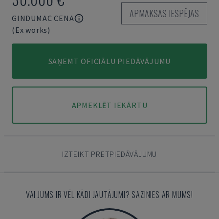
APMAKSAS IESPĒJAS
GINDUMAC CENA
(Ex works)
SAŅEMT OFICIĀLU PIEDĀVĀJUMU
APMEKLĒT IEKĀRTU
IZTEIKT PRETPIEDĀVĀJUMU
VAI JUMS IR VĒL KĀDI JAUTĀJUMI? SAZINIES AR MUMS!