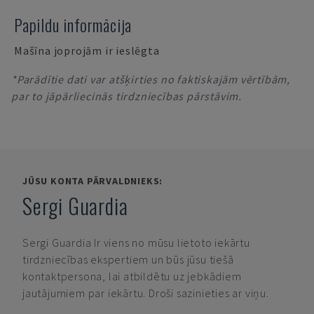
Papildu informācija
Mašīna joprojām ir ieslēgta
*Parādītie dati var atšķirties no faktiskajām vērtībām,
par to jāpārliecinās tirdzniecības pārstāvim.
JŪSU KONTA PĀRVALDNIEKS:
Sergi Guardia
Sergi Guardia
Ir viens no mūsu lietoto iekārtu
tirdzniecības ekspertiem un būs jūsu tiešā
kontaktpersona, lai atbildētu uz jebkādiem
jautājumiem par iekārtu. Droši sazinieties ar viņu.