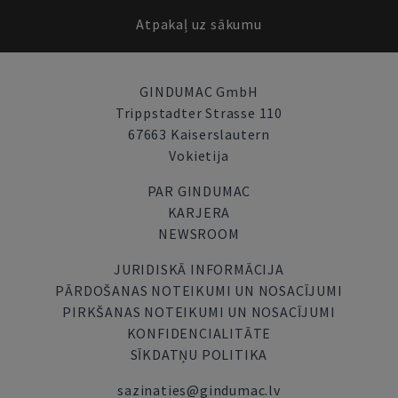
Atpakaļ uz sākumu
GINDUMAC GmbH
Trippstadter Strasse 110
67663 Kaiserslautern
Vokietija
PAR GINDUMAC
KARJERA
NEWSROOM
JURIDISKĀ INFORMĀCIJA
PĀRDOŠANAS NOTEIKUMI UN NOSACĪJUMI
PIRKŠANAS NOTEIKUMI UN NOSACĪJUMI
KONFIDENCIALITĀTE
SĪKDATŅU POLITIKA
sazinaties@gindumac.lv