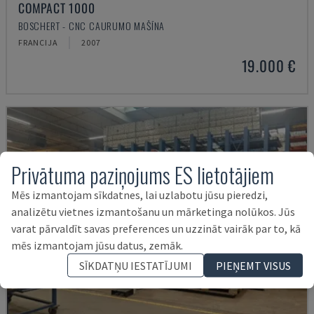
COMPACT 1000
BOSCHERT - CNC CAURUMO MAŠĪNA
FRANCIJA
2007
19.000 €
Privātuma paziņojums ES lietotājiem
Mēs izmantojam sīkdatnes, lai uzlabotu jūsu pieredzi,
analizētu vietnes izmantošanu un mārketinga nolūkos. Jūs
varat pārvaldīt savas preferences un uzzināt vairāk par to, kā
mēs izmantojam jūsu datus, zemāk.
SĪKDATŅU IESTATĪJUMI
PIEŅEMT VISUS