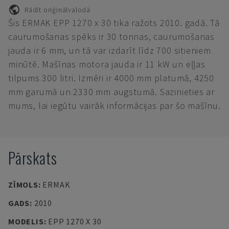
Rādīt oriģinālvalodā
Šis ERMAK EPP 1270 x 30 tika ražots 2010. gadā. Tā
caurumošanas spēks ir 30 tonnas, caurumošanas
jauda ir 6 mm, un tā var izdarīt līdz 700 sitieniem
minūtē. Mašīnas motora jauda ir 11 kW un eļļas
tilpums 300 litri. Izmēri ir 4000 mm platumā, 4250
mm garumā un 2330 mm augstumā. Sazinieties ar
mums, lai iegūtu vairāk informācijas par šo mašīnu.
Pārskats
ZĪMOLS
:
ERMAK
GADS
:
2010
MODELIS
:
EPP 1270 X 30