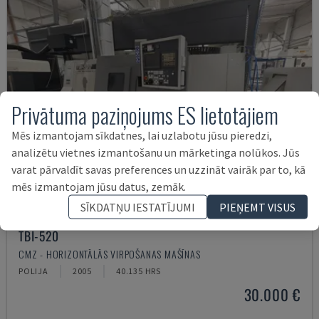
Privātuma paziņojums ES lietotājiem
Mēs izmantojam sīkdatnes, lai uzlabotu jūsu pieredzi,
analizētu vietnes izmantošanu un mārketinga nolūkos. Jūs
varat pārvaldīt savas preferences un uzzināt vairāk par to, kā
mēs izmantojam jūsu datus, zemāk.
SĪKDATŅU IESTATĪJUMI
PIEŅEMT VISUS
TBI-520
CMZ - HORIZONTĀLĀS VIRPOŠANAS MAŠĪNAS
POLIJA
2005
40.135 HRS
30.000 €