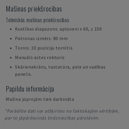
Mašīnas priekšrocības
Tehniskās mašīnas priekšrocības
Kustības diapazons: aptuveni x 60, z 150
Patronas izmērs: 80 mm
Tornis: 10 pozīciju tornītis
Manuāls astes rokturis
Skārienekrāns, tastatūra, pele un vadības
panelis.
Papildu informācija
Mašīna joprojām tiek darbināta
*Parādītie dati var atšķirties no faktiskajām vērtībām,
par to jāpārliecinās tirdzniecības pārstāvim.