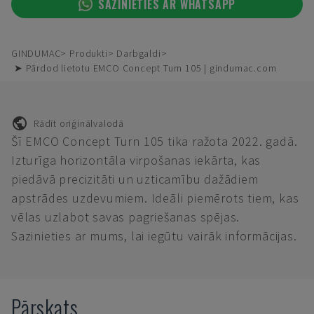
SAZINIETIES AR WHATSAPP
GINDUMAC
Produkti
Darbgaldi
➤ Pārdod lietotu EMCO Concept Turn 105 | gindumac.com
Rādīt oriģinālvalodā
Šī EMCO Concept Turn 105 tika ražota 2022. gadā.
Izturīga horizontāla virpošanas iekārta, kas
piedāvā precizitāti un uzticamību dažādiem
apstrādes uzdevumiem. Ideāli piemērots tiem, kas
vēlas uzlabot savas pagriešanas spējas.
Sazinieties ar mums, lai iegūtu vairāk informācijas.
Pārskats