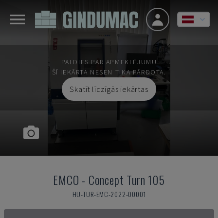
PALDIES PAR APMEKLĒJUMU
ŠĪ IEKĀRTA NESEN TIKA PĀRDOTA.
Skatīt līdzīgās iekārtas
EMCO
-
Concept Turn 105
HU-TUR-EMC-2022-00001