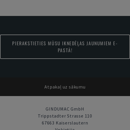
PIERAKSTIETIES MŪSU IKNEDĒĻAS JAUNUMIEM E-
PASTĀ!
Atpakaļ uz sākumu
GINDUMAC GmbH
Trippstadter Strasse 110
67663 Kaiserslautern
Vokietija