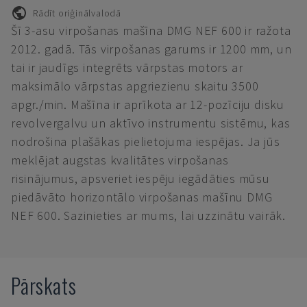
Rādīt oriģinālvalodā
Šī 3-asu virpošanas mašīna DMG NEF 600 ir ražota
2012. gadā. Tās virpošanas garums ir 1200 mm, un
tai ir jaudīgs integrēts vārpstas motors ar
maksimālo vārpstas apgriezienu skaitu 3500
apgr./min. Mašīna ir aprīkota ar 12-pozīciju disku
revolvergalvu un aktīvo instrumentu sistēmu, kas
nodrošina plašākas pielietojuma iespējas. Ja jūs
meklējat augstas kvalitātes virpošanas
risinājumus, apsveriet iespēju iegādāties mūsu
piedāvāto horizontālo virpošanas mašīnu DMG
NEF 600. Sazinieties ar mums, lai uzzinātu vairāk.
Pārskats