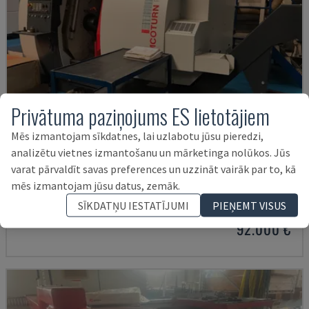
Privātuma paziņojums ES lietotājiem
Mēs izmantojam sīkdatnes, lai uzlabotu jūsu pieredzi,
analizētu vietnes izmantošanu un mārketinga nolūkos. Jūs
varat pārvaldīt savas preferences un uzzināt vairāk par to, kā
EMCOTURN 65
mēs izmantojam jūsu datus, zemāk.
EMCO - HORIZONTĀLĀS VIRPOŠANAS MAŠĪNAS
SĪKDATŅU IESTATĪJUMI
PIEŅEMT VISUS
ČEHIJA
2019
3.716 HRS
92.000 €