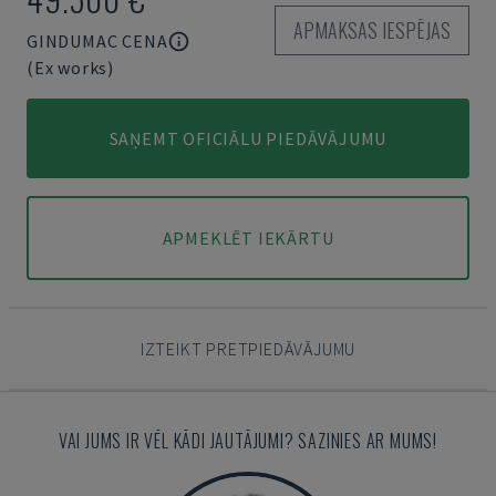
APMAKSAS IESPĒJAS
GINDUMAC CENA
(Ex works)
SAŅEMT OFICIĀLU PIEDĀVĀJUMU
APMEKLĒT IEKĀRTU
IZTEIKT PRETPIEDĀVĀJUMU
VAI JUMS IR VĒL KĀDI JAUTĀJUMI? SAZINIES AR MUMS!