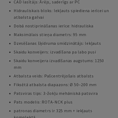
CAD lasītājs: Ārējs, saderīgs ar PC
Hidrauliskais bloks: Iekļauts spiediena ierīcei un
atbalsta galvai
Dobā nostiprināšanas ierīce: hidrauliska
Maksimālais stieņa diametrs: 95 mm
Dzesēšanas šķidruma smidzinātājs: Iekļauts
Skaidu konveijers: izvadīšana pa labo pusi
Skaidu konveijera izvadīšanas augstums: 1250
mm
Atbalsta veids: Pašcentrējošais atbalsts
Fiksētā atbalsta diapazons: Ø 50–200 mm
Patsviras tips: 3-žokļu mehāniskā patsvira
Pats modelis: ROTA-NCK plus
patronas diametrs ir 325 mm + iekļauts
komplektā