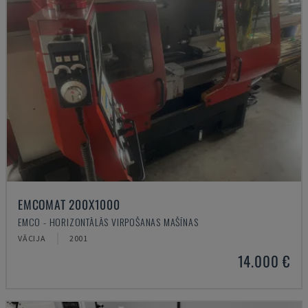
EMCOMAT 200X1000
EMCO - HORIZONTĀLĀS VIRPOŠANAS MAŠĪNAS
VĀCIJA
2001
14.000 €