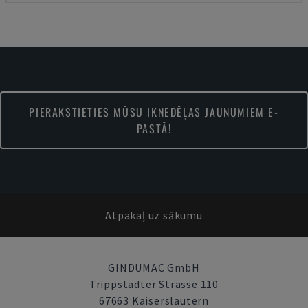
PIERAKSTIETIES MŪSU IKNEDĒĻAS JAUNUMIEM E-
PASTĀ!
Atpakaļ uz sākumu
GINDUMAC GmbH
Trippstadter Strasse 110
67663 Kaiserslautern