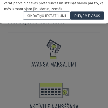
varat pārvaldīt savas preferences un uzzināt vairāk par to, kā
mēs izmantojam jūsu datus, zemāk.
SĪKDATŅU IESTATĪJUMI
PIEŅEMT VISUS
Maksājuma noteikumi
AVANSA MAKSĀJUMI
AKTĪVU FINANSĒŠANA