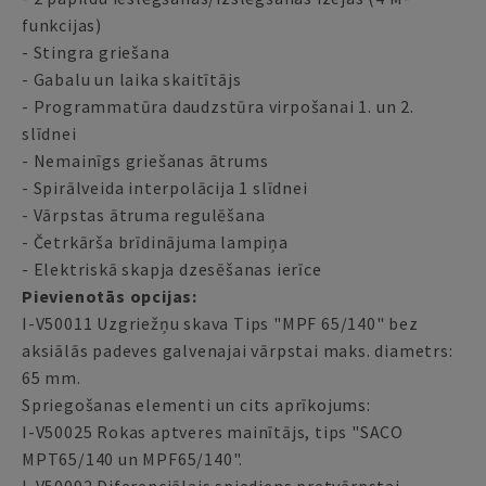
funkcijas)
- Stingra griešana
- Gabalu un laika skaitītājs
- Programmatūra daudzstūra virpošanai 1. un 2.
slīdnei
- Nemainīgs griešanas ātrums
- Spirālveida interpolācija 1 slīdnei
- Vārpstas ātruma regulēšana
- Četrkārša brīdinājuma lampiņa
- Elektriskā skapja dzesēšanas ierīce
Pievienotās opcijas:
I-V50011 Uzgriežņu skava Tips "MPF 65/140" bez
aksiālās padeves galvenajai vārpstai maks. diametrs:
65 mm.
Spriegošanas elementi un cits aprīkojums:
I-V50025 Rokas aptveres mainītājs, tips "SACO
MPT65/140 un MPF65/140".