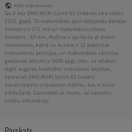
Rādīt oriģinālvalodā
Šis 8 asu DMG MORI Sprint 65 lineārais tika ražots
2015. gadā. Tā maksimālais apstrādājamās detaļas
diametrs ir 175 mm un maksimālais stieņa
diametrs - 65 mm. Mašīna ir aprīkota ar diviem
revolveriem, katrā no kuriem ir 12 piedziņas
instrumentu pozīcijas, un maksimālais vārpstas
griešanās ātrums ir 5000 apgr./min. Ja vēlaties
iegūt augstas kvalitātes virpošanas iespējas,
apsveriet DMG MORI Sprint 65 lineāro
daudzvārpstu virpošanas mašīnu, kas ir mūsu
pārdošanā. Sazinieties ar mums, lai saņemtu
sīkāku informāciju.
Pārskats