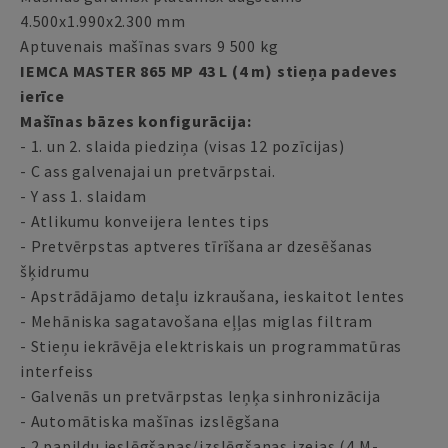
4.500x1.990x2.300 mm
Aptuvenais mašīnas svars 9 500 kg
IEMCA MASTER 865 MP 43 L (4 m) stieņa padeves
ierīce
Mašīnas bāzes konfigurācija:
- 1. un 2. slaida piedziņa (visas 12 pozīcijas)
- C ass galvenajai un pretvārpstai.
- Y ass 1. slaidam
- Atlikumu konveijera lentes tips
- Pretvērpstas aptveres tīrīšana ar dzesēšanas
šķidrumu
- Apstrādājamo detaļu izkraušana, ieskaitot lentes
- Mehāniska sagatavošana eļļas miglas filtram
- Stieņu iekrāvēja elektriskais un programmatūras
interfeiss
- Galvenās un pretvārpstas leņķa sinhronizācija
- Automātiska mašīnas izslēgšana
- 2 papildu ieslēgšanas/izslēgšanas izejas (4 M-