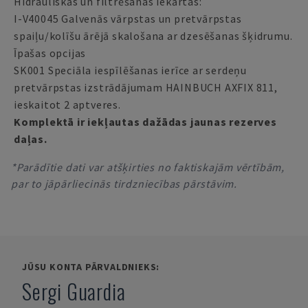
Hidrauliskās un filtrēšanas iekārtas:
I-V40045 Galvenās vārpstas un pretvārpstas
spaiļu/kolīšu ārējā skalošana ar dzesēšanas šķidrumu.
Īpašas opcijas
SK001 Speciāla iespīlēšanas ierīce ar serdeņu
pretvārpstas izstrādājumam HAINBUCH AXFIX 811,
ieskaitot 2 aptveres.
Komplektā ir iekļautas dažādas jaunas rezerves
daļas.
*Parādītie dati var atšķirties no faktiskajām vērtībām,
par to jāpārliecinās tirdzniecības pārstāvim.
JŪSU KONTA PĀRVALDNIEKS:
Sergi Guardia