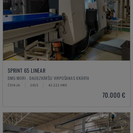
SPRINT 65 LINEAR
DMG MORI - DAUDZKĀRŠU VIRPOŠANAS IEKĀRTA
ČEHIJA
2015
42.222 HRS
70.000 €