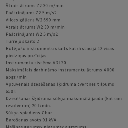
Ātrais ātrums Z2 30 m/min
Paātrinājums Z2 5 m/s2
Vilces gājiens W2 690 mm
Ātrais ātrums W2 30 m/min
Paātrinājums W2 5 m/s2
Turreļu skaits 2
Rotējošo instrumentu skaits katrā stacijā 12 visas
piedziņas pozīcijas
Instrumentu sistēma VDI 30
Maksimālais darbināmo instrumentu ātrums 4 000
apgr./min
Aptuvenais dzesēšanas šķidruma tvertnes tilpums
650 l
Dzesēšanas šķidruma sūkņa maksimālā jauda (katram
revolverim) 20 l/min.
Sūkņa spiediens 7 bar
Barošanas avots 91 kVA
Mašīnas garumsx platumsx augstums