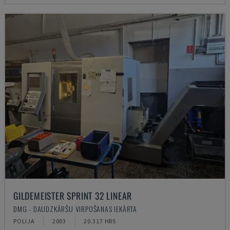
GILDEMEISTER SPRINT 32 LINEAR
DMG - DAUDZKĀRŠU VIRPOŠANAS IEKĀRTA
POLIJA
2003
20.317 HRS