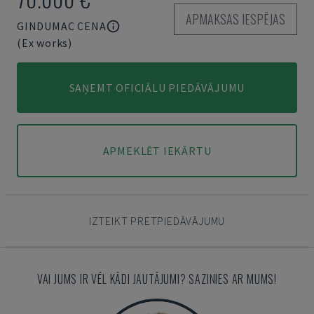
APMAKSAS IESPĒJAS
GINDUMAC CENA
(Ex works)
SAŅEMT OFICIĀLU PIEDĀVĀJUMU
APMEKLĒT IEKĀRTU
IZTEIKT PRETPIEDĀVĀJUMU
VAI JUMS IR VĒL KĀDI JAUTĀJUMI? SAZINIES AR MUMS!