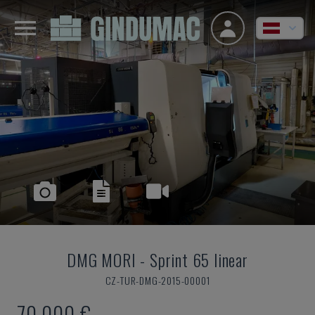
DMG MORI
-
Sprint 65 linear
CZ-TUR-DMG-2015-00001
70.000 €