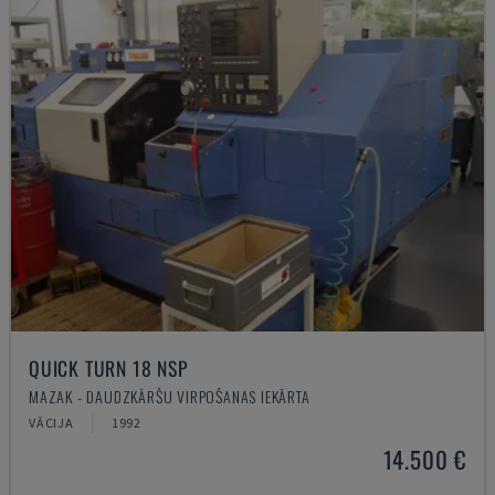
QUICK TURN 18 NSP
MAZAK - DAUDZKĀRŠU VIRPOŠANAS IEKĀRTA
VĀCIJA
1992
14.500 €