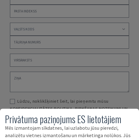
Lūdzu, noklikšķiniet šeit, lai pieņemtu mūsu
KONFIDENCIALITĀTES POLITIKA
,
PIRKŠANAS NOTEIKUMI UN
Privātuma paziņojums ES lietotājiem
NOSACĪJUMI
un
PĀRDOŠANAS NOTEIKUMI UN NOSACĪJUMI
Mēs izmantojam sīkdatnes, lai uzlabotu jūsu pieredzi,
IESNIEGT
analizētu vietnes izmantošanu un mārketinga nolūkos. Jūs