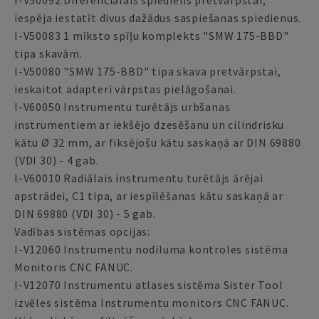
I-V50092 Diferenciālais spiediens pretvārpstai,
iespēja iestatīt divus dažādus saspiešanas spiedienus.
I-V50083 1 mīksto spīļu komplekts "SMW 175-BBD"
tipa skavām.
I-V50080 "SMW 175-BBD" tipa skava pretvārpstai,
ieskaitot adapteri vārpstas pielāgošanai.
I-V60050 Instrumentu turētājs urbšanas
instrumentiem ar iekšējo dzesēšanu un cilindrisku
kātu Ø 32 mm, ar fiksējošu kātu saskaņā ar DIN 69880
(VDI 30) - 4 gab.
I-V60010 Radiālais instrumentu turētājs ārējai
apstrādei, C1 tipa, ar iespīlēšanas kātu saskaņā ar
DIN 69880 (VDI 30) - 5 gab.
Vadības sistēmas opcijas:
I-V12060 Instrumentu nodiluma kontroles sistēma
Monitoris CNC FANUC.
I-V12070 Instrumentu atlases sistēma Sister Tool
izvēles sistēma Instrumentu monitors CNC FANUC.