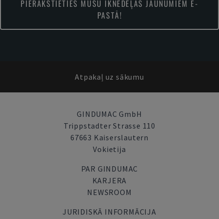
PIERAKSTIETIES MŪSU IKNEDĒĻAS JAUNUMIEM E-
PASTĀ!
Atpakaļ uz sākumu
GINDUMAC GmbH
Trippstadter Strasse 110
67663 Kaiserslautern
Vokietija
PAR GINDUMAC
KARJERA
NEWSROOM
JURIDISKĀ INFORMĀCIJA