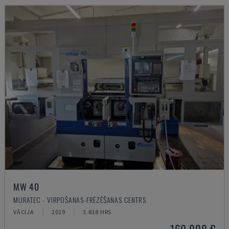
MW 40
MURATEC - VIRPOŠANAS-FRĒZĒŠANAS CENTRS
VĀCIJA
2019
3.818 HRS
160.000 €