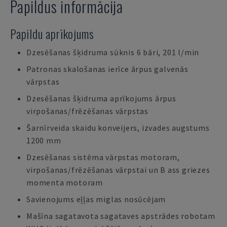
Papildus informācija
Papildu aprīkojums
Dzesēšanas šķidruma sūknis 6 bāri, 201 l/min
Patronas skalošanas ierīce ārpus galvenās
vārpstas
Dzesēšanas šķidruma aprīkojums ārpus
virpošanas/frēzēšanas vārpstas
Šarnīrveida skaidu konveijers, izvades augstums
1200 mm
Dzesēšanas sistēma vārpstas motoram,
virpošanas/frēzēšanas vārpstai un B ass griezes
momenta motoram
Savienojums eļļas miglas nosūcējam
Mašīna sagatavota sagataves apstrādes robotam