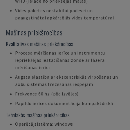
WH3 (ielāde no priekšējās malas)
Vides paketes nestabilai padevei un
paaugstinātai apkārtējās vides temperatūrai
Mašīnas priekšrocības
Kvalitatīvas mašīnas priekšrocības
Procesa mērīšanas ierīce un instrumentu
iepriekšējas iestatīšanas zonde ar lāzera
mērīšanas ierīci
Augsta elastība ar ekscentriskās virpošanas un
zobu sistēmas frēzēšanas iespējām
Frekvence 60 hz (pēc izvēles)
Papildu ierīces dokumentācija kompaktdiskā
Tehniskās mašīnas priekšrocības
Operētājsistēma: windows