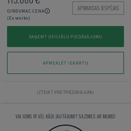
APMAKSAS IESPĒJAS
GINDUMAC CENA
(Ex works)
SAŅEMT OFICIĀLU PIEDĀVĀJUMU
APMEKLĒT IEKĀRTU
IZTEIKT PRETPIEDĀVĀJUMU
VAI JUMS IR VĒL KĀDI JAUTĀJUMI? SAZINIES AR MUMS!