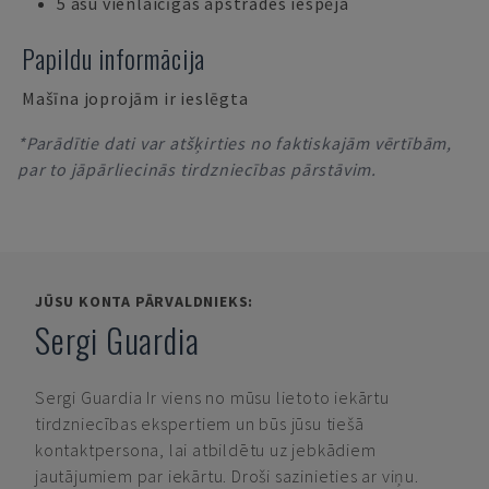
5 asu vienlaicīgas apstrādes iespēja
Papildu informācija
Mašīna joprojām ir ieslēgta
*Parādītie dati var atšķirties no faktiskajām vērtībām,
par to jāpārliecinās tirdzniecības pārstāvim.
JŪSU KONTA PĀRVALDNIEKS:
Sergi Guardia
Sergi Guardia
Ir viens no mūsu lietoto iekārtu
tirdzniecības ekspertiem un būs jūsu tiešā
kontaktpersona, lai atbildētu uz jebkādiem
jautājumiem par iekārtu. Droši sazinieties ar viņu.