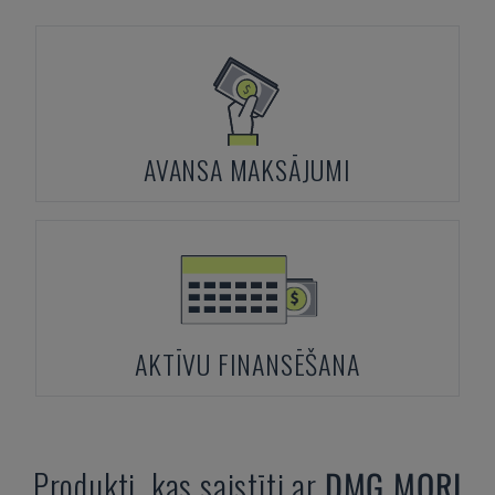
AVANSA MAKSĀJUMI
AKTĪVU FINANSĒŠANA
Produkti, kas saistīti ar
DMG MORI