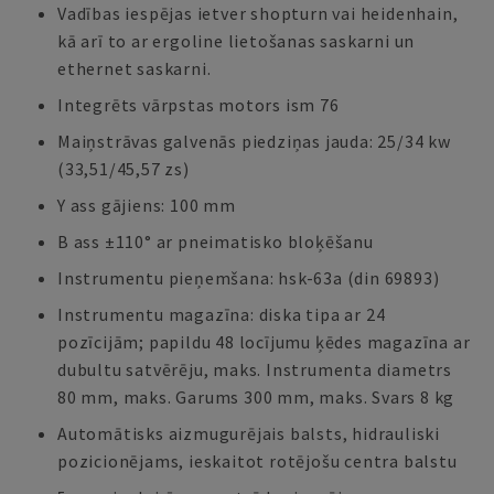
Vadības iespējas ietver shopturn vai heidenhain,
kā arī to ar ergoline lietošanas saskarni un
ethernet saskarni.
Integrēts vārpstas motors ism 76
Maiņstrāvas galvenās piedziņas jauda: 25/34 kw
(33,51/45,57 zs)
Y ass gājiens: 100 mm
B ass ±110° ar pneimatisko bloķēšanu
Instrumentu pieņemšana: hsk-63a (din 69893)
Instrumentu magazīna: diska tipa ar 24
pozīcijām; papildu 48 locījumu ķēdes magazīna ar
dubultu satvērēju, maks. Instrumenta diametrs
80 mm, maks. Garums 300 mm, maks. Svars 8 kg
Automātisks aizmugurējais balsts, hidrauliski
pozicionējams, ieskaitot rotējošu centra balstu