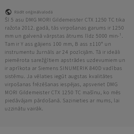
Rādīt oriģinālvalodā
Šī 5 asu DMG MORI Gildemeister CTX 1250 TC tika
ražota 2012. gadā, tās virpošanas garums ir 1250
mm un galvenā vārpstas ātrums līdz 5000 min-¹.
Tam ir Y ass gājiens 100 mm, B ass ±110° un
instrumentu žurnāls ar 24 pozīcijām. Tā ir ideāli
piemērota sarežģītiem apstrādes uzdevumiem un
ir aprīkota ar Siemens SINUMERIK 840D vadības
sistēmu. Ja vēlaties iegūt augstas kvalitātes
virpošanas frēzēšanas iespējas, apsveriet DMG
MORI Gildemeister CTX 1250 TC mašīnu, ko mēs
piedāvājam pārdošanā. Sazinieties ar mums, lai
uzzinātu vairāk.