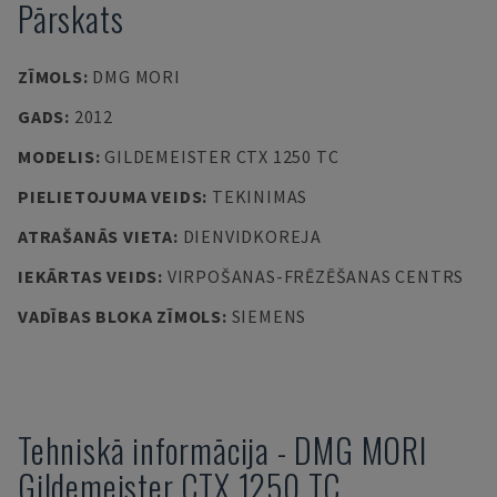
Pārskats
ZĪMOLS
:
DMG MORI
GADS
:
2012
MODELIS
:
GILDEMEISTER CTX 1250 TC
PIELIETOJUMA VEIDS
:
TEKINIMAS
ATRAŠANĀS VIETA
:
DIENVIDKOREJA
IEKĀRTAS VEIDS
:
VIRPOŠANAS-FRĒZĒŠANAS CENTRS
VADĪBAS BLOKA ZĪMOLS
:
SIEMENS
Tehniskā informācija
-
DMG MORI
Gildemeister CTX 1250 TC