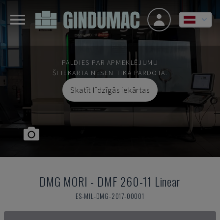
PALDIES PAR APMEKLĒJUMU
ŠĪ IEKĀRTA NESEN TIKA PĀRDOTA.
Skatīt līdzīgās iekārtas
DMG MORI
-
DMF 260-11 Linear
ES-MIL-DMG-2017-00001