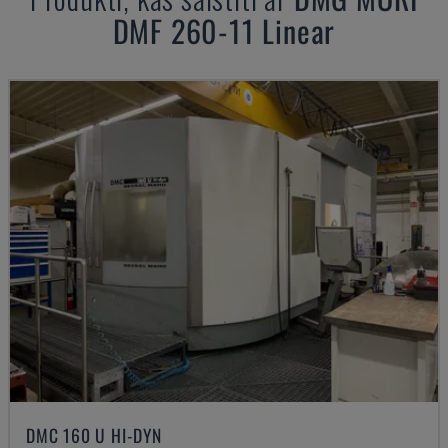
DMF 260-11 Linear
DMC 160 U HI-DYN