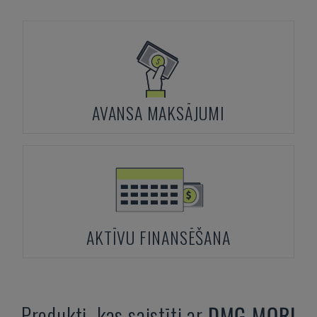
AVANSA MAKSĀJUMI
AKTĪVU FINANSĒŠANA
Produkti, kas saistīti ar
DMG MORI