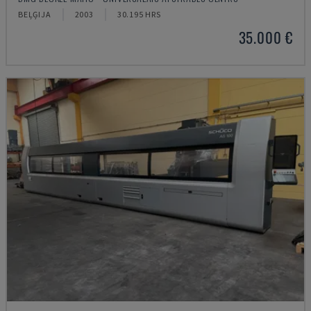
BEĻĢIJA
2003
30.195 HRS
35.000 €