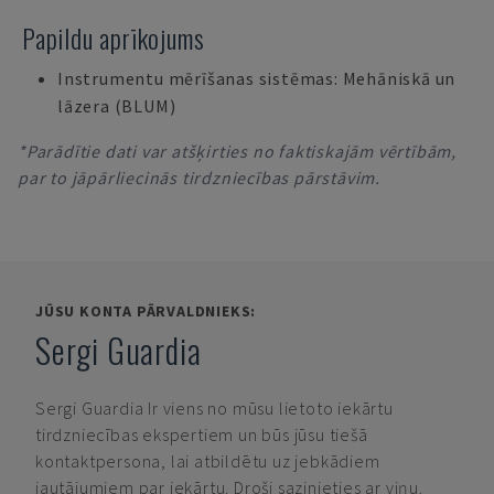
Papildu aprīkojums
Instrumentu mērīšanas sistēmas: Mehāniskā un
lāzera (BLUM)
*Parādītie dati var atšķirties no faktiskajām vērtībām,
par to jāpārliecinās tirdzniecības pārstāvim.
JŪSU KONTA PĀRVALDNIEKS:
Sergi Guardia
Sergi Guardia
Ir viens no mūsu lietoto iekārtu
tirdzniecības ekspertiem un būs jūsu tiešā
kontaktpersona, lai atbildētu uz jebkādiem
jautājumiem par iekārtu. Droši sazinieties ar viņu.