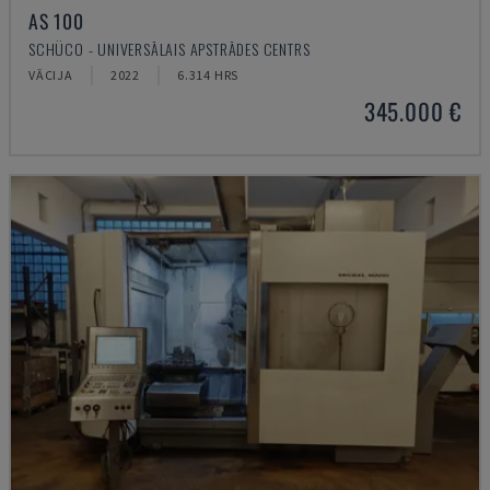
AS 100
SCHÜCO - UNIVERSĀLAIS APSTRĀDES CENTRS
VĀCIJA
2022
6.314 HRS
345.000 €