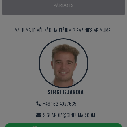
PĀRDOTS
VAI JUMS IR VĒL KĀDI JAUTĀJUMI? SAZINIES AR MUMS!
SERGI GUARDIA
+49 162 4027635
S.GUARDIA@GINDUMAC.COM