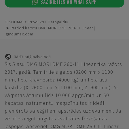
SAZINIETIES AR WHATSAPP
GINDUMAC
Produkti
Darbgaldi
➤ Pārdod lietotu DMG MORI DMF 260-11 Linear |
gindumac.com
Rādīt oriģinālvalodā
Šis 5 asu DMG MORI DMF 260-11 Linear tika ražots
2017. gadā. Tam ir liels galds (3200 mm x 1100
mm), liela kravnesība (4000 kg) un liela asu
kustība (X: 2600 mm, Y: 1100 mm, Z: 900 mm). Ar
vārpstas ātrumu līdz 10 000 apgr./min un 60
kabatas instrumentu magazīnu tas ir ideāli
piemērots sarežģītiem apstrādes uzdevumiem. Ja
vēlaties iegūt augstas kvalitātes frēzēšanas
iespējas, apsveriet DMG MORI DMF 260-11 Linear