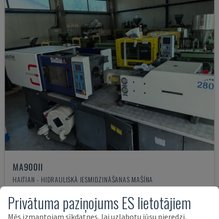
MA900ІІ
HAITIAN - HIDRAULISKĀ IESMIDZINĀŠANAS MAŠĪNA
BULGĀRIJA
2023
Privātuma paziņojums ES lietotājiem
19.000 €
Mēs izmantojam sīkdatnes, lai uzlabotu jūsu pieredzi,