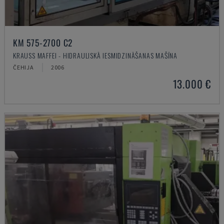
KM 575-2700 C2
KRAUSS MAFFEI - HIDRAULISKĀ IESMIDZINĀŠANAS MAŠĪNA
ČEHIJA
2006
13.000 €