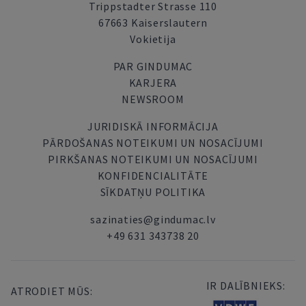
Trippstadter Strasse 110
67663 Kaiserslautern
Vokietija
PAR GINDUMAC
KARJERA
NEWSROOM
JURIDISKĀ INFORMĀCIJA
PĀRDOŠANAS NOTEIKUMI UN NOSACĪJUMI
PIRKŠANAS NOTEIKUMI UN NOSACĪJUMI
KONFIDENCIALITĀTE
SĪKDATŅU POLITIKA
sazinaties@gindumac.lv
+49 631 343738 20
IR DALĪBNIEKS:
ATRODIET MŪS: