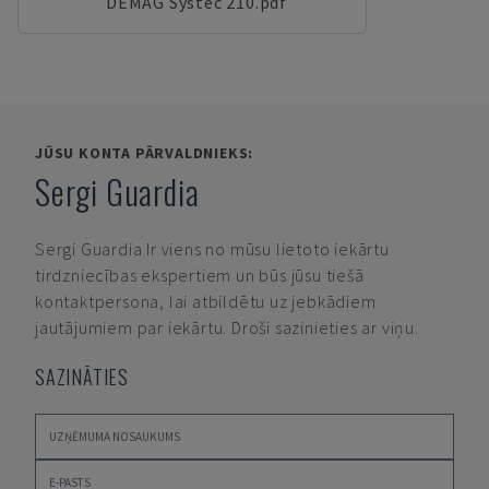
DEMAG Systec 210.pdf
JŪSU KONTA PĀRVALDNIEKS:
Sergi Guardia
Sergi Guardia
Ir viens no mūsu lietoto iekārtu
tirdzniecības ekspertiem un būs jūsu tiešā
kontaktpersona, lai atbildētu uz jebkādiem
jautājumiem par iekārtu. Droši sazinieties ar viņu.
SAZINĀTIES