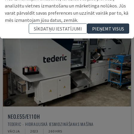
analizētu vietnes izmantošanu un mārketinga nolūkos. Jūs
varat pārvaldīt savas preferences un uzzināt vairāk par to, kā
mēs izmantojam jūsu datus, zemāk.
SĪKDATŅU IESTATĪJUMI
PIEŅEMT VISUS
NEO.E55/E110H
TEDERIC - HIDRAULISKĀ IESMIDZINĀŠANAS MAŠĪNA
VĀCIJA
2023
260 HRS