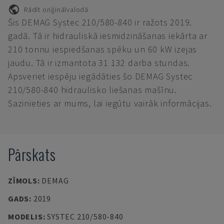
Rādīt oriģinālvalodā
Šis DEMAG Systec 210/580-840 ir ražots 2019.
gadā. Tā ir hidrauliskā iesmidzināšanas iekārta ar
210 tonnu iespiedšanas spēku un 60 kW izejas
jaudu. Tā ir izmantota 31 132 darba stundas.
Apsveriet iespēju iegādāties šo DEMAG Systec
210/580-840 hidraulisko liešanas mašīnu.
Sazinieties ar mums, lai iegūtu vairāk informācijas.
Pārskats
ZĪMOLS
:
DEMAG
GADS
:
2019
MODELIS
:
SYSTEC 210/580-840