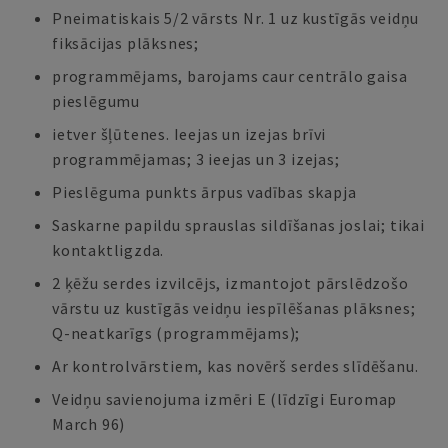
Pneimatiskais 5/2 vārsts Nr. 1 uz kustīgās veidņu
fiksācijas plāksnes;
programmējams, barojams caur centrālo gaisa
pieslēgumu
ietver šļūtenes. Ieejas un izejas brīvi
programmējamas; 3 ieejas un 3 izejas;
Pieslēguma punkts ārpus vadības skapja
Saskarne papildu sprauslas sildīšanas joslai; tikai
kontaktligzda.
2 ķēžu serdes izvilcējs, izmantojot pārslēdzošo
vārstu uz kustīgās veidņu iespīlēšanas plāksnes;
Q-neatkarīgs (programmējams);
Ar kontrolvārstiem, kas novērš serdes slīdēšanu.
Veidņu savienojuma izmēri E (līdzīgi Euromap
March 96)