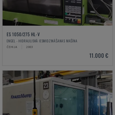
ES 1050/275 HL-V
ENGEL - HIDRAULISKĀ IESMIDZINĀŠANAS MAŠĪNA
ČEHIJA
2003
11.000 €