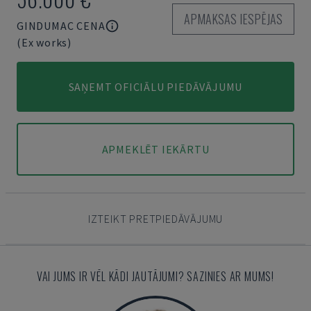
APMAKSAS IESPĒJAS
GINDUMAC CENA
(Ex works)
SAŅEMT OFICIĀLU PIEDĀVĀJUMU
APMEKLĒT IEKĀRTU
IZTEIKT PRETPIEDĀVĀJUMU
VAI JUMS IR VĒL KĀDI JAUTĀJUMI? SAZINIES AR MUMS!