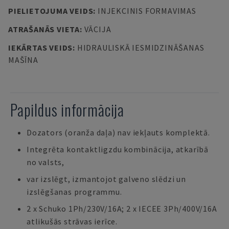
PIELIETOJUMA VEIDS
:
INJEKCINIS FORMAVIMAS
ATRAŠANĀS VIETA
:
VĀCIJA
IEKĀRTAS VEIDS
:
HIDRAULISKĀ IESMIDZINĀŠANAS
MAŠĪNA
Papildus informācija
Dozators (oranža daļa) nav iekļauts komplektā.
Integrēta kontaktligzdu kombinācija, atkarībā
no valsts,
var izslēgt, izmantojot galveno slēdzi un
izslēgšanas programmu.
2 x Schuko 1Ph/230V/16A; 2 x IECEE 3Ph/400V/16A
atlikušās strāvas ierīce.