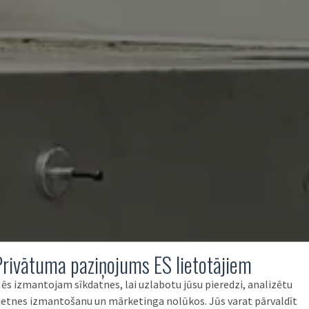
Privātuma paziņojums ES lietotājiem
ēs izmantojam sīkdatnes, lai uzlabotu jūsu pieredzi, analizētu
ietnes izmantošanu un mārketinga nolūkos. Jūs varat pārvaldīt