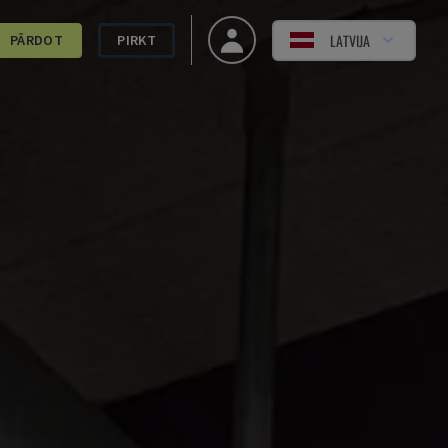
LATVIJA
PĀRDOT
PIRKT