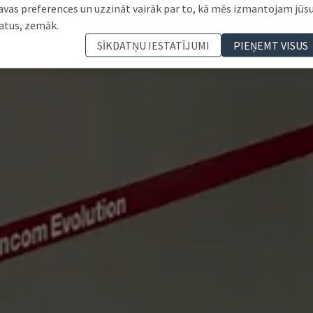
avas preferences un uzzināt vairāk par to, kā mēs izmantojam jūs
atus, zemāk.
SĪKDATŅU IESTATĪJUMI
PIEŅEMT VISUS