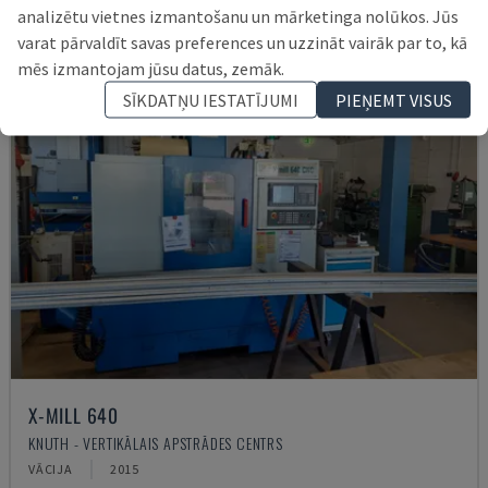
analizētu vietnes izmantošanu un mārketinga nolūkos. Jūs
varat pārvaldīt savas preferences un uzzināt vairāk par to, kā
mēs izmantojam jūsu datus, zemāk.
SĪKDATŅU IESTATĪJUMI
PIEŅEMT VISUS
X-MILL 640
KNUTH - VERTIKĀLAIS APSTRĀDES CENTRS
VĀCIJA
2015