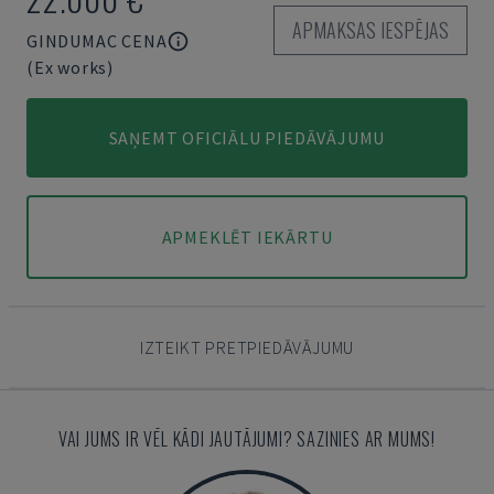
APMAKSAS IESPĒJAS
GINDUMAC CENA
(Ex works)
SAŅEMT OFICIĀLU PIEDĀVĀJUMU
APMEKLĒT IEKĀRTU
IZTEIKT PRETPIEDĀVĀJUMU
VAI JUMS IR VĒL KĀDI JAUTĀJUMI? SAZINIES AR MUMS!