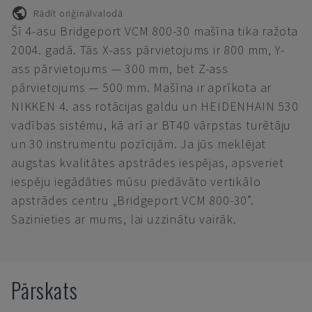
Rādīt oriģinālvalodā
Šī 4-asu Bridgeport VCM 800-30 mašīna tika ražota
2004. gadā. Tās X-ass pārvietojums ir 800 mm, Y-
ass pārvietojums — 300 mm, bet Z-ass
pārvietojums — 500 mm. Mašīna ir aprīkota ar
NIKKEN 4. ass rotācijas galdu un HEIDENHAIN 530
vadības sistēmu, kā arī ar BT40 vārpstas turētāju
un 30 instrumentu pozīcijām. Ja jūs meklējat
augstas kvalitātes apstrādes iespējas, apsveriet
iespēju iegādāties mūsu piedāvāto vertikālo
apstrādes centru „Bridgeport VCM 800-30”.
Sazinieties ar mums, lai uzzinātu vairāk.
Pārskats