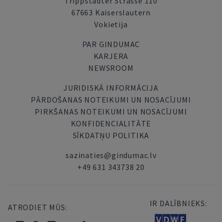
Trippstadter Strasse 110
67663 Kaiserslautern
Vokietija
PAR GINDUMAC
KARJERA
NEWSROOM
JURIDISKĀ INFORMĀCIJA
PĀRDOŠANAS NOTEIKUMI UN NOSACĪJUMI
PIRKŠANAS NOTEIKUMI UN NOSACĪJUMI
KONFIDENCIALITĀTE
SĪKDATŅU POLITIKA
sazinaties@gindumac.lv
+49 631 343738 20
IR DALĪBNIEKS:
ATRODIET MŪS: