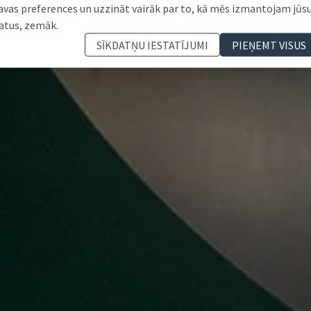
avas preferences un uzzināt vairāk par to, kā mēs izmantojam jūs
atus, zemāk.
SĪKDATŅU IESTATĪJUMI
PIEŅEMT VISUS