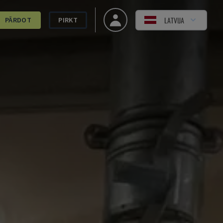
LATVIJA
PĀRDOT
PIRKT