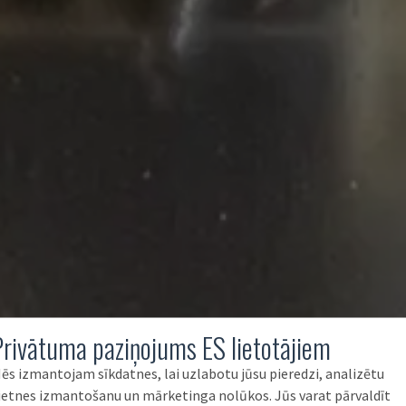
Privātuma paziņojums ES lietotājiem
ēs izmantojam sīkdatnes, lai uzlabotu jūsu pieredzi, analizētu
ietnes izmantošanu un mārketinga nolūkos. Jūs varat pārvaldīt