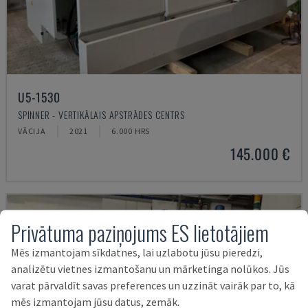
U5-1530
SPINNER - VERTIKĀLAIS APSTRĀDES CENTRS
VĀCIJA
2021
6.000 HRS
145.000 €
Privātuma paziņojums ES lietotājiem
Mēs izmantojam sīkdatnes, lai uzlabotu jūsu pieredzi,
analizētu vietnes izmantošanu un mārketinga nolūkos. Jūs
varat pārvaldīt savas preferences un uzzināt vairāk par to, kā
mēs izmantojam jūsu datus, zemāk.