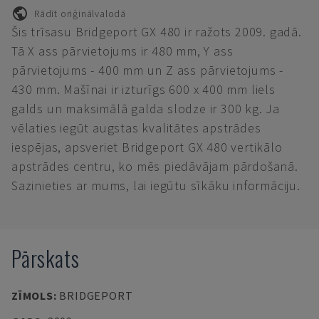
Rādīt oriģinālvalodā
Šis trīsasu Bridgeport GX 480 ir ražots 2009. gadā.
Tā X ass pārvietojums ir 480 mm, Y ass
pārvietojums - 400 mm un Z ass pārvietojums -
430 mm. Mašīnai ir izturīgs 600 x 400 mm liels
galds un maksimālā galda slodze ir 300 kg. Ja
vēlaties iegūt augstas kvalitātes apstrādes
iespējas, apsveriet Bridgeport GX 480 vertikālo
apstrādes centru, ko mēs piedāvājam pārdošanā.
Sazinieties ar mums, lai iegūtu sīkāku informāciju.
Pārskats
ZĪMOLS
:
BRIDGEPORT