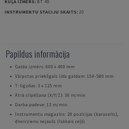
KŪĻA IZMĒRS
:
BT 40
INSTRUMENTU STACIJU SKAITS
:
20
Papildus informācija
Galda izmērs: 600 x 400 mm
Vārpstas priekšgals līdz galdam: 150-580 mm
T-ligzdas: 3 x 125 mm
Ātrā slīpēšana (X/Y/Z): 36 m/min
Darba padeve: 12 m/min
Instrumentu magazīns: 20 pozīcijas (karuselis),
divvirzienu nejaušs (īsākais ceļš)