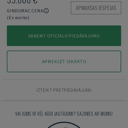
APMAKSAS IESPĒJAS
GINDUMAC CENA
(Ex works)
SAŅEMT OFICIĀLU PIEDĀVĀJUMU
APMEKLĒT IEKĀRTU
IZTEIKT PRETPIEDĀVĀJUMU
VAI JUMS IR VĒL KĀDI JAUTĀJUMI? SAZINIES AR MUMS!