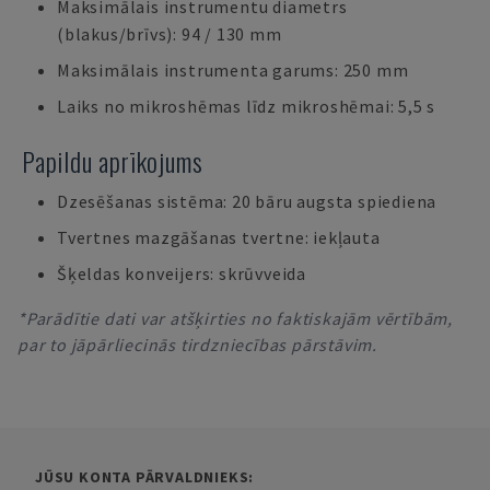
Maksimālais instrumentu diametrs
(blakus/brīvs): 94 / 130 mm
Maksimālais instrumenta garums: 250 mm
Laiks no mikroshēmas līdz mikroshēmai: 5,5 s
Papildu aprīkojums
Dzesēšanas sistēma: 20 bāru augsta spiediena
Tvertnes mazgāšanas tvertne: iekļauta
Šķeldas konveijers: skrūvveida
*Parādītie dati var atšķirties no faktiskajām vērtībām,
par to jāpārliecinās tirdzniecības pārstāvim.
JŪSU KONTA PĀRVALDNIEKS: