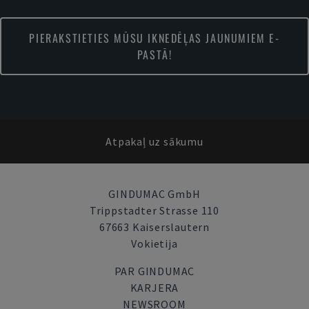
PIERAKSTIETIES MŪSU IKNEDĒĻAS JAUNUMIEM E-
PASTĀ!
Atpakaļ uz sākumu
GINDUMAC GmbH
Trippstadter Strasse 110
67663 Kaiserslautern
Vokietija
PAR GINDUMAC
KARJERA
NEWSROOM