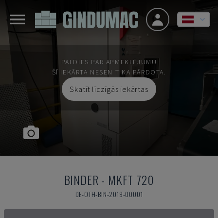
PALDIES PAR APMEKLĒJUMU
ŠĪ IEKĀRTA NESEN TIKA PĀRDOTA.
Skatīt līdzīgās iekārtas
BINDER
-
MKFT 720
DE-OTH-BIN-2019-00001