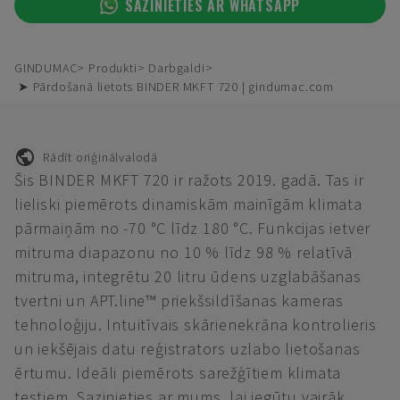
SAZINIETIES AR WHATSAPP
GINDUMAC
Produkti
Darbgaldi
➤ Pārdošanā lietots BINDER MKFT 720 | gindumac.com
Rādīt oriģinālvalodā
Šis BINDER MKFT 720 ir ražots 2019. gadā. Tas ir
lieliski piemērots dinamiskām mainīgām klimata
pārmaiņām no -70 °C līdz 180 °C. Funkcijas ietver
mitruma diapazonu no 10 % līdz 98 % relatīvā
mitruma, integrētu 20 litru ūdens uzglabāšanas
tvertni un APT.line™ priekšsildīšanas kameras
tehnoloģiju. Intuitīvais skārienekrāna kontrolieris
un iekšējais datu reģistrators uzlabo lietošanas
ērtumu. Ideāli piemērots sarežģītiem klimata
testiem. Sazinieties ar mums, lai iegūtu vairāk