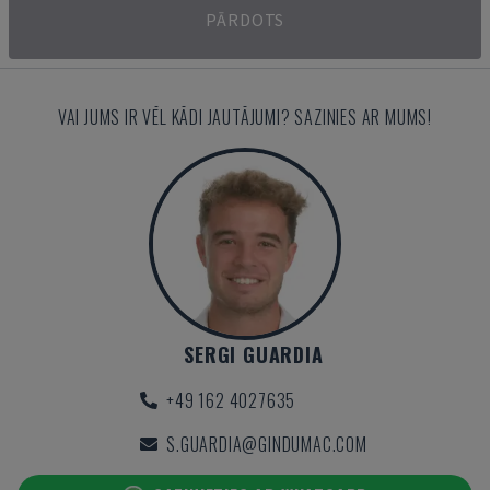
PĀRDOTS
VAI JUMS IR VĒL KĀDI JAUTĀJUMI? SAZINIES AR MUMS!
SERGI GUARDIA
+49 162 4027635
S.GUARDIA@GINDUMAC.COM