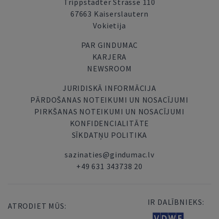
Trippstadter Strasse 110
67663 Kaiserslautern
Vokietija
PAR GINDUMAC
KARJERA
NEWSROOM
JURIDISKĀ INFORMĀCIJA
PĀRDOŠANAS NOTEIKUMI UN NOSACĪJUMI
PIRKŠANAS NOTEIKUMI UN NOSACĪJUMI
KONFIDENCIALITĀTE
SĪKDATŅU POLITIKA
sazinaties@gindumac.lv
+49 631 343738 20
IR DALĪBNIEKS:
ATRODIET MŪS: