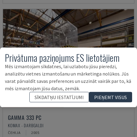
Privātuma paziņojums ES lietotājiem
Mēs izmantojam sīkdatnes, lai uzlabotu jūsu pieredzi,
analizētu vietnes izmantošanu un mārketinga nolūkos. Jūs
varat pārvaldīt savas preferences un uzzināt vairāk par to, kā
mēs izmantojam jūsu datus, zemāk.
SĪKDATŅU IESTATĪJUMI
PIEŅEMT VISUS
GAMMA 333 PC
KOMAX - DARBGALDI
ČEHIJA
2005