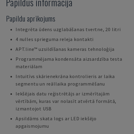
Papildus informācija
Papildu aprīkojums
Integrēta ūdens uzglabāšanas tvertne, 20 litri
4 nulles sprieguma releja kontakti
APT.line™ uzsildīšanas kameras tehnoloģija
Programmējama kondensāta aizsardzība testa
materiālam
Intuitīvs skārienekrāna kontrolieris ar laika
segmentu un reāllaika programmēšanu
Iekšējais datu reģistrētājs ar izmērītajām
vērtībām, kuras var nolasīt atvērtā formātā,
izmantojot USB
Apsildāms skata logs ar LED iekšējo
apgaismojumu