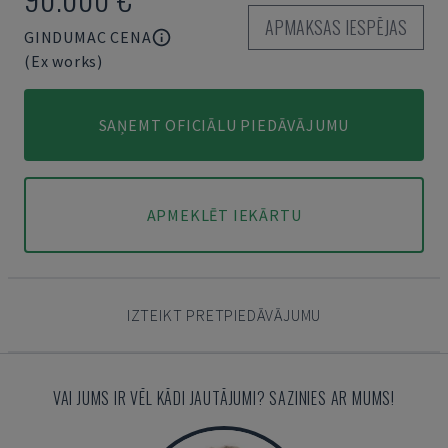
APMAKSAS IESPĒJAS
GINDUMAC CENA
(Ex works)
SAŅEMT OFICIĀLU PIEDĀVĀJUMU
APMEKLĒT IEKĀRTU
IZTEIKT PRETPIEDĀVĀJUMU
VAI JUMS IR VĒL KĀDI JAUTĀJUMI? SAZINIES AR MUMS!