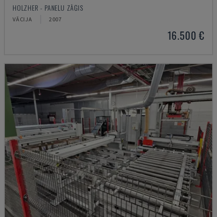
HOLZHER - PANEĻU ZĀĢIS
VĀCIJA
2007
16.500 €