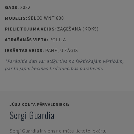
GADS
:
2022
MODELIS
:
SELCO WNT 630
PIELIETOJUMA VEIDS
:
ZĀĢĒŠANA (KOKS)
ATRAŠANĀS VIETA
:
POLIJA
IEKĀRTAS VEIDS
:
PANEĻU ZĀĢIS
*Parādītie dati var atšķirties no faktiskajām vērtībām,
par to jāpārliecinās tirdzniecības pārstāvim.
JŪSU KONTA PĀRVALDNIEKS:
Sergi Guardia
Sergi Guardia
Ir viens no mūsu lietoto iekārtu