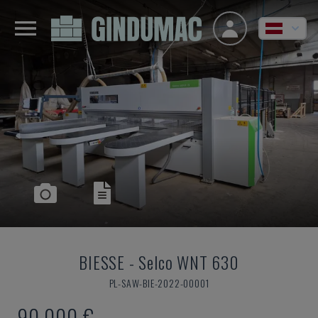
BIESSE
-
Selco WNT 630
PL-SAW-BIE-2022-00001
90.000 €