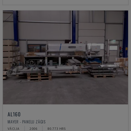
AL160
MAYER - PANEĻU ZĀĢIS
VĀCIJA
2006
80.773 HRS