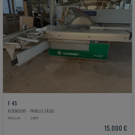
F 45
ALTENDORF - PANEĻU ZĀĢIS
POLIJA
2007
15.000 €