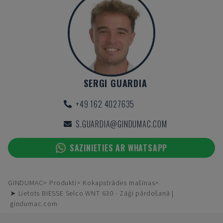
SERGI GUARDIA
+49 162 4027635
S.GUARDIA@GINDUMAC.COM
SAZINIETIES AR WHATSAPP
GINDUMAC
Produkti
Kokapstrādes mašīnas
➤ Lietots BIESSE Selco WNT 630 - Zāģi pārdošanā |
gindumac.com