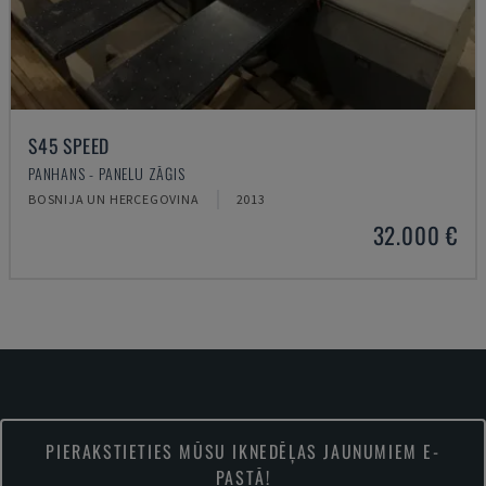
S45 SPEED
PANHANS - PANEĻU ZĀĢIS
BOSNIJA UN HERCEGOVINA
2013
32.000 €
PIERAKSTIETIES MŪSU IKNEDĒĻAS JAUNUMIEM E-
PASTĀ!