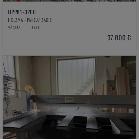
HPP81-3200
HOLZMA - PANEĻU ZĀĢIS
VĀCIJA
1991
37.000 €