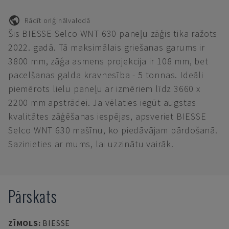
Rādīt oriģinālvalodā
Šis BIESSE Selco WNT 630 paneļu zāģis tika ražots
2022. gadā. Tā maksimālais griešanas garums ir
3800 mm, zāģa asmens projekcija ir 108 mm, bet
pacelšanas galda kravnesība - 5 tonnas. Ideāli
piemērots lielu paneļu ar izmēriem līdz 3660 x
2200 mm apstrādei. Ja vēlaties iegūt augstas
kvalitātes zāģēšanas iespējas, apsveriet BIESSE
Selco WNT 630 mašīnu, ko piedāvājam pārdošanā.
Sazinieties ar mums, lai uzzinātu vairāk.
Pārskats
ZĪMOLS
:
BIESSE