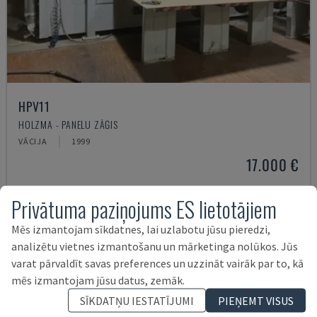
HPV11
HOLZMA - PANEĻU ZĀĢIS
VĀCIJA
1999
17.000 €
Privātuma paziņojums ES lietotājiem
Mēs izmantojam sīkdatnes, lai uzlabotu jūsu pieredzi,
analizētu vietnes izmantošanu un mārketinga nolūkos. Jūs
varat pārvaldīt savas preferences un uzzināt vairāk par to, kā
mēs izmantojam jūsu datus, zemāk.
SĪKDATŅU IESTATĪJUMI
PIEŅEMT VISUS