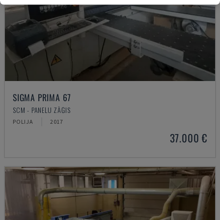
SIGMA PRIMA 67
SCM - PANEĻU ZĀĢIS
POLIJA
2017
37.000 €