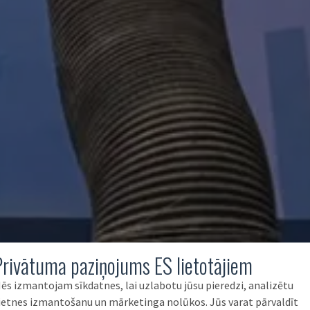
Privātuma paziņojums ES lietotājiem
ēs izmantojam sīkdatnes, lai uzlabotu jūsu pieredzi, analizētu
ietnes izmantošanu un mārketinga nolūkos. Jūs varat pārvaldīt