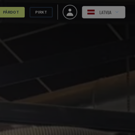
LATVIJA
PĀRDOT
PIRKT