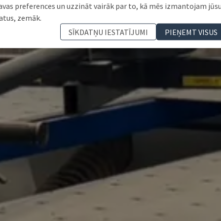
avas preferences un uzzināt vairāk par to, kā mēs izmantojam jūs
atus, zemāk.
SĪKDATŅU IESTATĪJUMI
PIEŅEMT VISUS