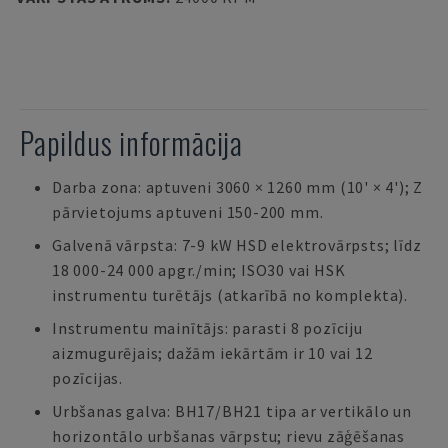
Papildus informācija
Darba zona: aptuveni 3060 × 1260 mm (10' × 4'); Z
pārvietojums aptuveni 150-200 mm.
Galvenā vārpsta: 7-9 kW HSD elektrovārpsts; līdz
18 000-24 000 apgr./min; ISO30 vai HSK
instrumentu turētājs (atkarībā no komplekta).
Instrumentu mainītājs: parasti 8 pozīciju
aizmugurējais; dažām iekārtām ir 10 vai 12
pozīcijas.
Urbšanas galva: BH17/BH21 tipa ar vertikālo un
horizontālo urbšanas vārpstu; rievu zāģēšanas