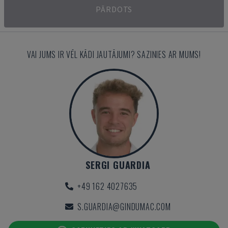
PĀRDOTS
VAI JUMS IR VĒL KĀDI JAUTĀJUMI? SAZINIES AR MUMS!
SERGI GUARDIA
+49 162 4027635
S.GUARDIA@GINDUMAC.COM