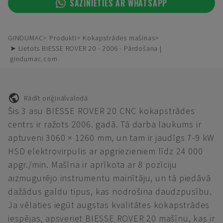
SAZINIETIES AR WHATSAPP
GINDUMAC
Produkti
Kokapstrādes mašīnas
➤ Lietots BIESSE ROVER 20 - 2006 - Pārdošana |
gindumac.com
Rādīt oriģinālvalodā
Šis 3 asu BIESSE ROVER 20 CNC kokapstrādes
centrs ir ražots 2006. gadā. Tā darba laukums ir
aptuveni 3060 × 1260 mm, un tam ir jaudīgs 7-9 kW
HSD elektrovirpulis ar apgriezieniem līdz 24 000
apgr./min. Mašīna ir aprīkota ar 8 pozīciju
aizmugurējo instrumentu mainītāju, un tā piedāvā
dažādus galdu tipus, kas nodrošina daudzpusību.
Ja vēlaties iegūt augstas kvalitātes kokapstrādes
iespējas, apsveriet BIESSE ROVER 20 mašīnu, kas ir