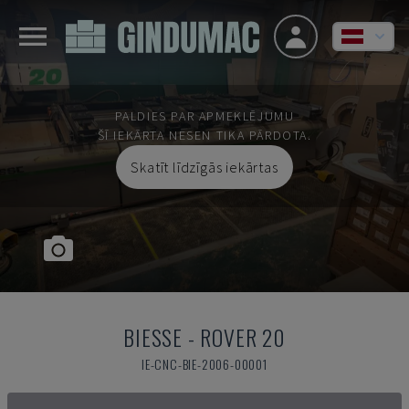
PALDIES PAR APMEKLĒJUMU
ŠĪ IEKĀRTA NESEN TIKA PĀRDOTA.
Skatīt līdzīgās iekārtas
BIESSE
-
ROVER 20
IE-CNC-BIE-2006-00001