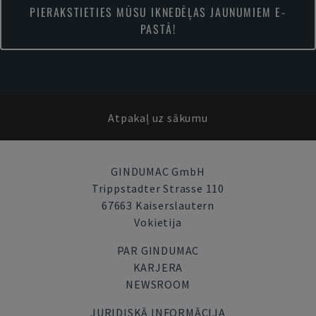
PIERAKSTIETIES MŪSU IKNEDĒĻAS JAUNUMIEM E-
PASTĀ!
Atpakaļ uz sākumu
GINDUMAC GmbH
Trippstadter Strasse 110
67663 Kaiserslautern
Vokietija
PAR GINDUMAC
KARJERA
NEWSROOM
JURIDISKĀ INFORMĀCIJA