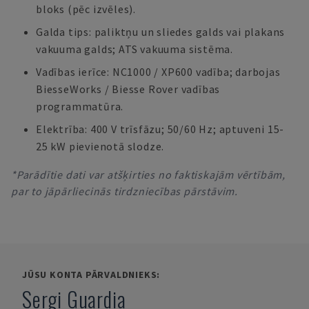
bloks (pēc izvēles).
Galda tips: paliktņu un sliedes galds vai plakans
vakuuma galds; ATS vakuuma sistēma.
Vadības ierīce: NC1000 / XP600 vadība; darbojas
BiesseWorks / Biesse Rover vadības
programmatūra.
Elektrība: 400 V trīsfāzu; 50/60 Hz; aptuveni 15-
25 kW pievienotā slodze.
*Parādītie dati var atšķirties no faktiskajām vērtībām,
par to jāpārliecinās tirdzniecības pārstāvim.
JŪSU KONTA PĀRVALDNIEKS:
Sergi Guardia