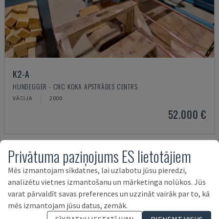
K2-A
HUNDEGGER - CNC KOKA APSTRĀDES CENTRS
VĀCIJA
2000
52.000 €
Privātuma paziņojums ES lietotājiem
Mēs izmantojam sīkdatnes, lai uzlabotu jūsu pieredzi,
analizētu vietnes izmantošanu un mārketinga nolūkos. Jūs
varat pārvaldīt savas preferences un uzzināt vairāk par to, kā
mēs izmantojam jūsu datus, zemāk.