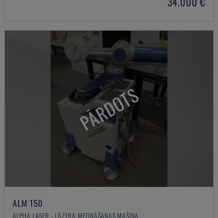
34.000 €
PĀRDOTS
ALM 150
ALPHA LASER - LĀZERA METINĀŠANAS MAŠĪNA