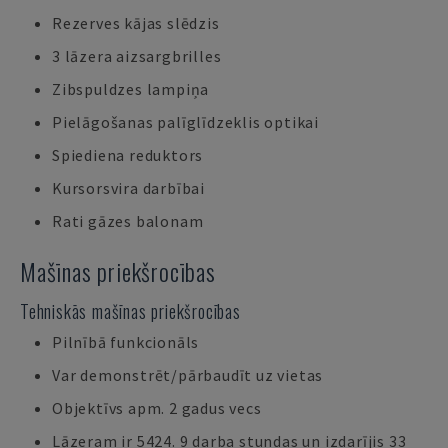
Rezerves kājas slēdzis
3 lāzera aizsargbrilles
Zibspuldzes lampiņa
Pielāgošanas palīglīdzeklis optikai
Spiediena reduktors
Kursorsvira darbībai
Rati gāzes balonam
Mašīnas priekšrocības
Tehniskās mašīnas priekšrocības
Pilnībā funkcionāls
Var demonstrēt/pārbaudīt uz vietas
Objektīvs apm. 2 gadus vecs
Lāzeram ir 5424. 9 darba stundas un izdarījis 33