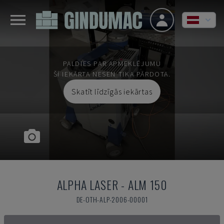
PALDIES PAR APMEKLĒJUMU
ŠĪ IEKĀRTA NESEN TIKA PĀRDOTA.
Skatīt līdzīgās iekārtas
ALPHA LASER
-
ALM 150
DE-OTH-ALP-2006-00001