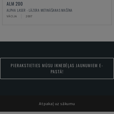
ALM 200
ALPHA LASER - LĀZERA METINĀŠANAS MAŠĪNA
VĀCIJA
2007
PIERAKSTIETIES MŪSU IKNEDĒĻAS JAUNUMIEM E-
PASTĀ!
Atpakaļ uz sākumu