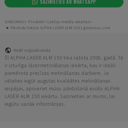
SAZINIETIES AR WHATSAPP
GINDUMAC
Produkti
Lokšņu metāla iekārtas
➤ Pārdodu lietotu ALPHA LASER ALM 150 | gindumac.com
Rādīt oriģinālvalodā
Šī ALPHA LASER ALM 150 tika ražota 2006. gadā. Tā
ir izturīga lāzermetināšanas iekārta, kas ir ideāli
piemērota precīzas metināšanas darbiem. Ja
vēlaties iegūt augstas kvalitātes metināšanas
iespējas, apsveriet mūsu pārdošanā esošo ALPHA
LASER ALM 150 iekārtu. Sazinieties ar mums, lai
iegūtu vairāk informācijas.