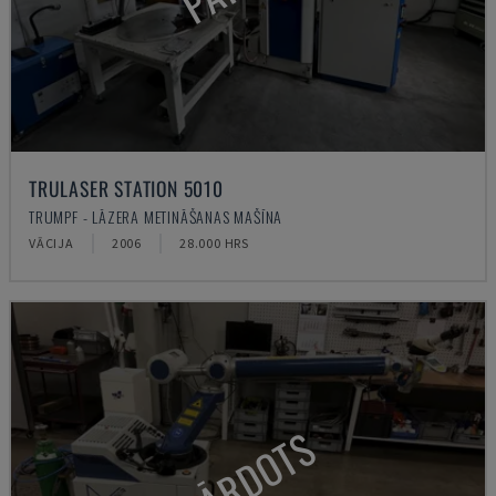
TRULASER STATION 5010
TRUMPF - LĀZERA METINĀŠANAS MAŠĪNA
VĀCIJA
2006
28.000 HRS
PĀRDOTS