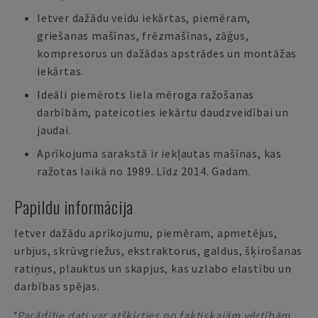
Ietver dažādu veidu iekārtas, piemēram,
griešanas mašīnas, frēzmašīnas, zāģus,
kompresorus un dažādas apstrādes un montāžas
iekārtas.
Ideāli piemērots liela mēroga ražošanas
darbībām, pateicoties iekārtu daudzveidībai un
jaudai.
Aprīkojuma sarakstā ir iekļautas mašīnas, kas
ražotas laikā no 1989. Līdz 2014. Gadam.
Papildu informācija
Ietver dažādu aprīkojumu, piemēram, apmetējus,
urbjus, skrūvgriežus, ekstraktorus, galdus, šķirošanas
ratiņus, plauktus un skapjus, kas uzlabo elastību un
darbības spējas.
*Parādītie dati var atšķirties no faktiskajām vērtībām,