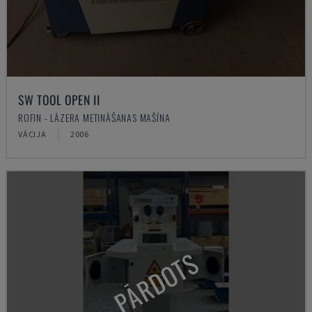
SW TOOL OPEN II
ROFIN - LĀZERA METINĀŠANAS MAŠĪNA
VĀCIJA
2006
PĀRDOTS