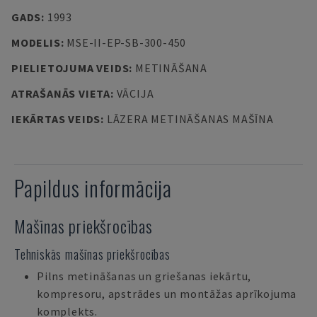
GADS
:
1993
MODELIS
:
MSE-II-EP-SB-300-450
PIELIETOJUMA VEIDS
:
METINĀŠANA
ATRAŠANĀS VIETA
:
VĀCIJA
IEKĀRTAS VEIDS
:
LĀZERA METINĀŠANAS MAŠĪNA
Papildus informācija
Mašīnas priekšrocības
Tehniskās mašīnas priekšrocības
Pilns metināšanas un griešanas iekārtu,
kompresoru, apstrādes un montāžas aprīkojuma
komplekts.