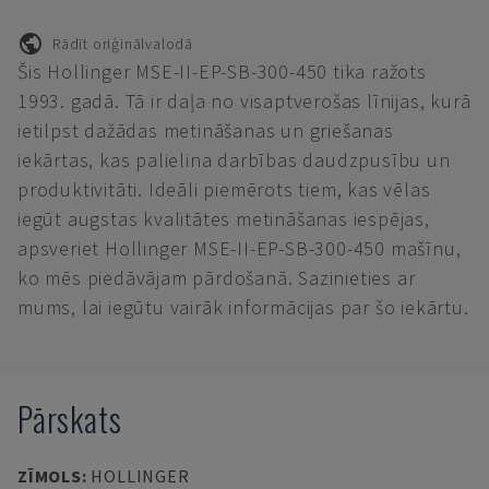
Rādīt oriģinālvalodā
Šis Hollinger MSE-II-EP-SB-300-450 tika ražots
1993. gadā. Tā ir daļa no visaptverošas līnijas, kurā
ietilpst dažādas metināšanas un griešanas
iekārtas, kas palielina darbības daudzpusību un
produktivitāti. Ideāli piemērots tiem, kas vēlas
iegūt augstas kvalitātes metināšanas iespējas,
apsveriet Hollinger MSE-II-EP-SB-300-450 mašīnu,
ko mēs piedāvājam pārdošanā. Sazinieties ar
mums, lai iegūtu vairāk informācijas par šo iekārtu.
Pārskats
ZĪMOLS
:
HOLLINGER