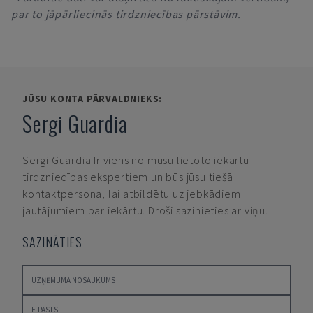
par to jāpārliecinās tirdzniecības pārstāvim.
JŪSU KONTA PĀRVALDNIEKS:
Sergi Guardia
Sergi Guardia
Ir viens no mūsu lietoto iekārtu
tirdzniecības ekspertiem un būs jūsu tiešā
kontaktpersona, lai atbildētu uz jebkādiem
jautājumiem par iekārtu. Droši sazinieties ar viņu.
SAZINĀTIES