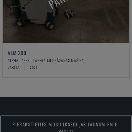
ALM 200
ALPHA LASER - LĀZERA METINĀŠANAS MAŠĪNA
VĀCIJA
2007
PIERAKSTIETIES MŪSU IKNEDĒĻAS JAUNUMIEM E-
PASTĀ!