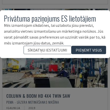
Privātuma paziņojums ES lietotājiem
Mēs izmantojam sīkdatnes, lai uzlabotu jūsu pieredzi,
analizētu vietnes izmantošanu un mārketinga nolūkos. Jūs
varat pārvaldīt savas preferences un uzzināt vairāk par to, kā
mēs izmantojam jūsu datus, zemāk.
SĪKDATŅU IESTATĪJUMI
PIEŅEMT VISUS
COLUMN & BOOM HD 4X4 TWIN SAW
PEMA - LĀZERA METINĀŠANAS MAŠĪNA
IGAUNIJA
2019