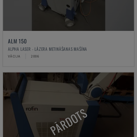
ALM 150
ALPHA LASER - LĀZERA METINĀŠANAS MAŠĪNA
VĀCIJA
2006
PĀRDOTS