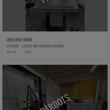
LRS EVO 160W
ORLASER - LĀZERA METINĀŠANAS MAŠĪNA
VĀCIJA
2017
PĀRDOTS