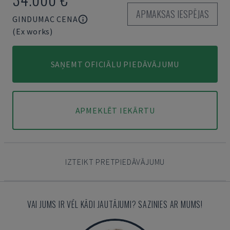
APMAKSAS IESPĒJAS
GINDUMAC CENA
(Ex works)
SAŅEMT OFICIĀLU PIEDĀVĀJUMU
APMEKLĒT IEKĀRTU
IZTEIKT PRETPIEDĀVĀJUMU
VAI JUMS IR VĒL KĀDI JAUTĀJUMI? SAZINIES AR MUMS!