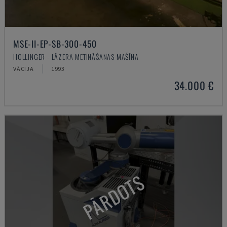
MSE-II-EP-SB-300-450
HOLLINGER - LĀZERA METINĀŠANAS MAŠĪNA
VĀCIJA
1993
34.000 €
PĀRDOTS