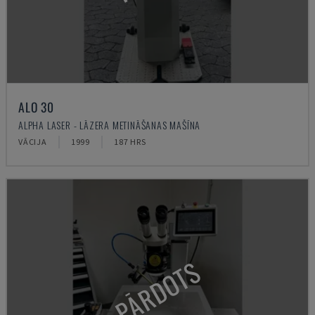
ALO 30
ALPHA LASER - LĀZERA METINĀŠANAS MAŠĪNA
VĀCIJA
1999
187 HRS
PĀRDOTS